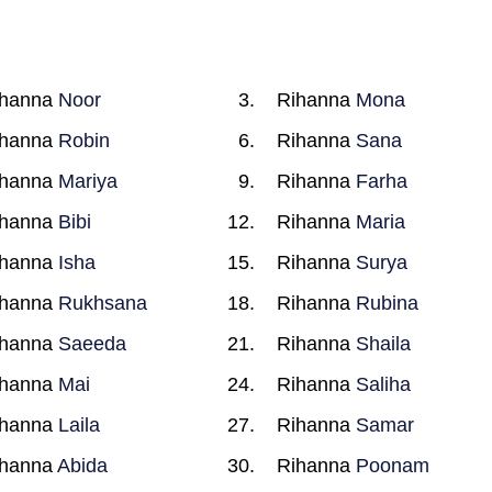
ihanna
Noor
Rihanna
Mona
ihanna
Robin
Rihanna
Sana
ihanna
Mariya
Rihanna
Farha
ihanna
Bibi
Rihanna
Maria
ihanna
Isha
Rihanna
Surya
ihanna
Rukhsana
Rihanna
Rubina
ihanna
Saeeda
Rihanna
Shaila
ihanna
Mai
Rihanna
Saliha
ihanna
Laila
Rihanna
Samar
ihanna
Abida
Rihanna
Poonam