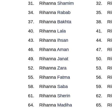
Rihanna
Shamim
R
Rihanna
Rabab
R
Rihanna
Bakhta
R
Rihanna
Lala
R
Rihanna
Ihsan
R
Rihanna
Aman
R
Rihanna
Janat
R
Rihanna
Zara
R
Rihanna
Fatma
R
Rihanna
Saba
R
Rihanna
Sherin
R
Rihanna
Madiha
R