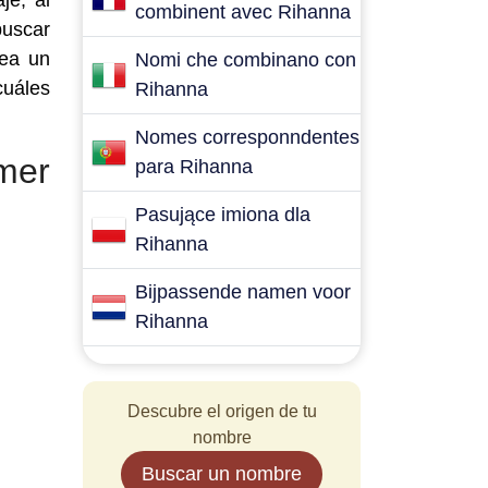
je, al
combinent avec Rihanna
buscar
sea un
Nomi che combinano con
cuáles
Rihanna
Nomes corresponndentes
mer
para Rihanna
Pasujące imiona dla
Rihanna
Bijpassende namen voor
Rihanna
Descubre el origen de tu
nombre
Buscar un nombre