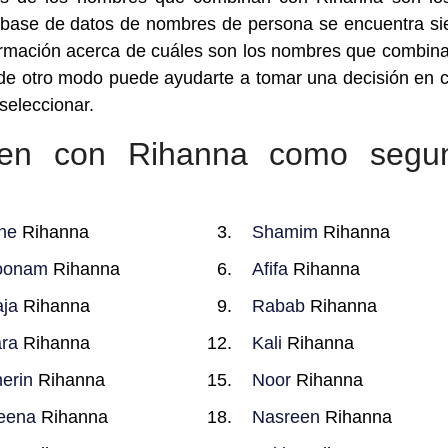
 base de datos de nombres de persona se encuentra s
formación acerca de cuáles son los nombres que combin
 de otro modo puede ayudarte a tomar una decisión en 
eleccionar.
en con Rihanna como segu
ne
Rihanna
Shamim
Rihanna
oonam
Rihanna
Afifa
Rihanna
ja
Rihanna
Rabab
Rihanna
ra
Rihanna
Kali
Rihanna
erin
Rihanna
Noor
Rihanna
eena
Rihanna
Nasreen
Rihanna