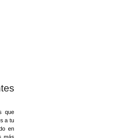
tes
s que
s a tu
ndo en
os más