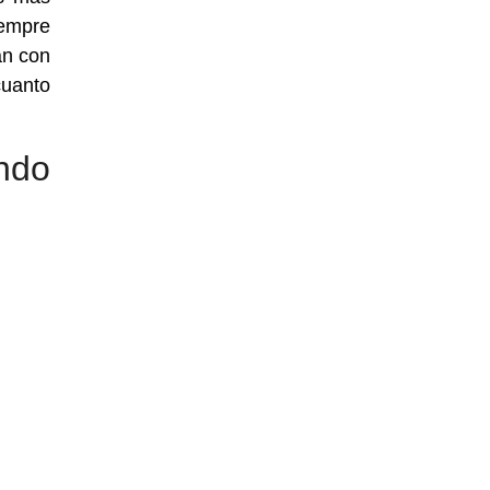
iempre
an con
cuanto
ndo