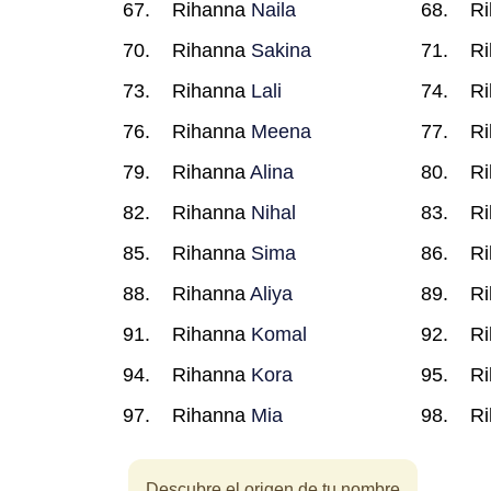
Rihanna
Naila
R
Rihanna
Sakina
R
Rihanna
Lali
R
Rihanna
Meena
R
Rihanna
Alina
R
Rihanna
Nihal
R
Rihanna
Sima
R
Rihanna
Aliya
R
Rihanna
Komal
R
Rihanna
Kora
R
Rihanna
Mia
R
Descubre el origen de tu nombre