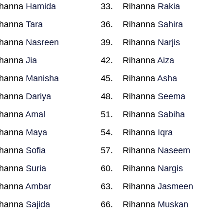
ihanna
Hamida
Rihanna
Rakia
ihanna
Tara
Rihanna
Sahira
ihanna
Nasreen
Rihanna
Narjis
ihanna
Jia
Rihanna
Aiza
ihanna
Manisha
Rihanna
Asha
ihanna
Dariya
Rihanna
Seema
ihanna
Amal
Rihanna
Sabiha
ihanna
Maya
Rihanna
Iqra
ihanna
Sofia
Rihanna
Naseem
ihanna
Suria
Rihanna
Nargis
ihanna
Ambar
Rihanna
Jasmeen
ihanna
Sajida
Rihanna
Muskan