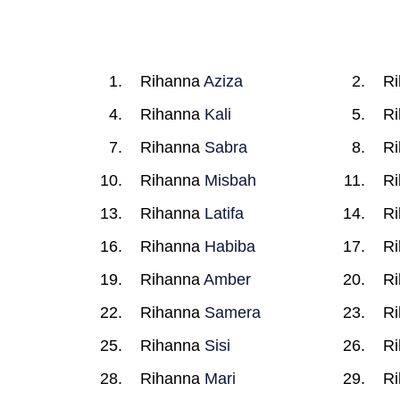
Rihanna
Aziza
R
Rihanna
Kali
R
Rihanna
Sabra
R
Rihanna
Misbah
R
Rihanna
Latifa
R
Rihanna
Habiba
R
Rihanna
Amber
R
Rihanna
Samera
R
Rihanna
Sisi
R
Rihanna
Mari
R