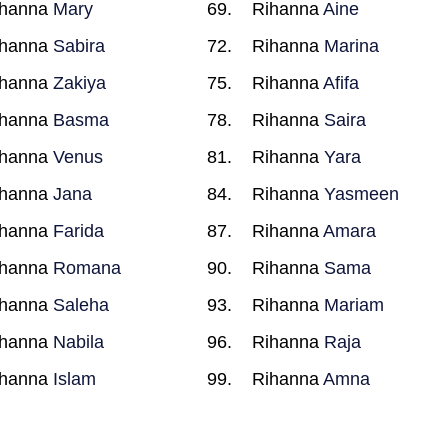
ihanna
Mary
Rihanna
Aine
ihanna
Sabira
Rihanna
Marina
ihanna
Zakiya
Rihanna
Afifa
ihanna
Basma
Rihanna
Saira
ihanna
Venus
Rihanna
Yara
ihanna
Jana
Rihanna
Yasmeen
ihanna
Farida
Rihanna
Amara
ihanna
Romana
Rihanna
Sama
ihanna
Saleha
Rihanna
Mariam
ihanna
Nabila
Rihanna
Raja
ihanna
Islam
Rihanna
Amna