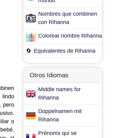
mundo
Nombres que combinen
con Rihanna
Colorear nombre Rihanna
🔄
Equivalentes de Rihanna
Otros Idiomas
mbinen
Middle names for
 lindo
Rihanna
, pero
Doppelnamen mit
usivo.
Rihanna
liar o
 bebé.
Prénoms qui se