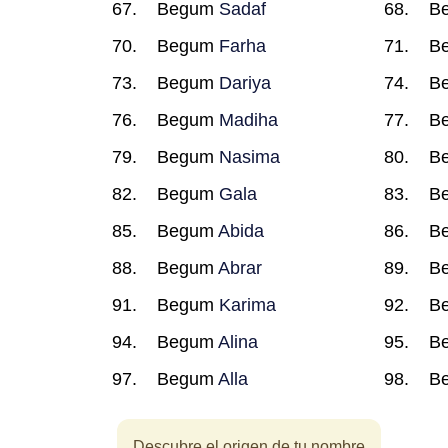
Begum
Sadaf
B
Begum
Farha
B
Begum
Dariya
B
Begum
Madiha
B
Begum
Nasima
B
Begum
Gala
B
Begum
Abida
B
Begum
Abrar
B
Begum
Karima
B
Begum
Alina
B
Begum
Alla
B
Descubre el origen de tu nombre