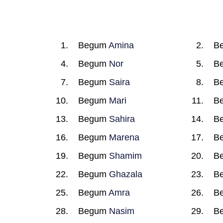
Begum
Amina
B
Begum
Nor
B
Begum
Saira
B
Begum
Mari
B
Begum
Sahira
B
Begum
Marena
B
Begum
Shamim
B
Begum
Ghazala
B
Begum
Amra
B
Begum
Nasim
B