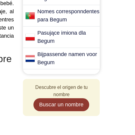
 bebé.
je, al
Nomes corresponndentes
entres
para Begum
ste un
Pasujące imiona dla
tancia
Begum
Bijpassende namen voor
bre
Begum
Descubre el origen de tu
nombre
Buscar un nombre