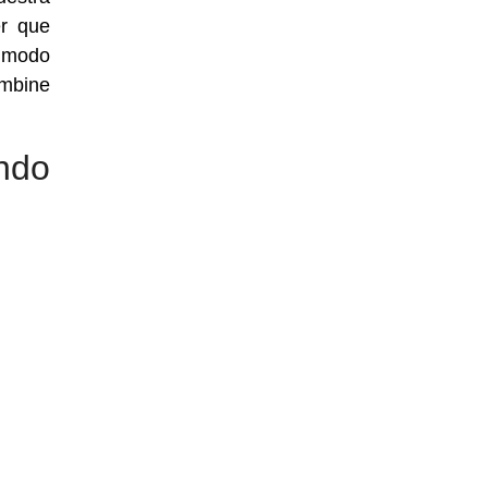
er que
o modo
ombine
ndo