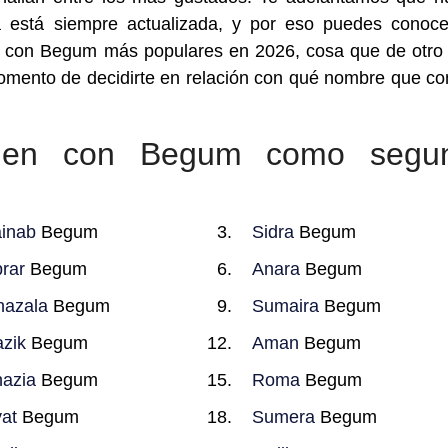
está siempre actualizada, y por eso puedes conoc
 con Begum más populares en 2026, cosa que de otr
omento de decidirte en relación con qué nombre que c
nen con Begum como segu
inab
Begum
Sidra
Begum
rar
Begum
Anara
Begum
azala
Begum
Sumaira
Begum
zik
Begum
Aman
Begum
azia
Begum
Roma
Begum
at
Begum
Sumera
Begum