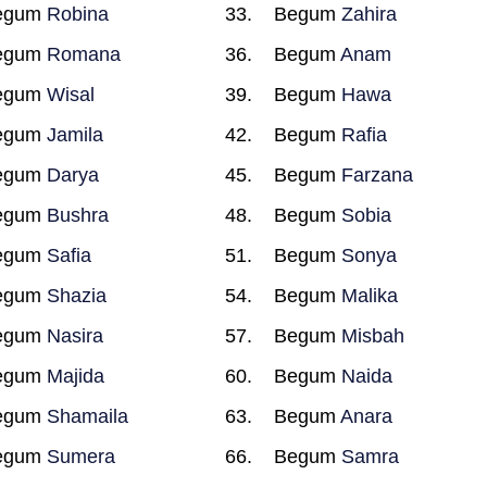
egum
Robina
Begum
Zahira
egum
Romana
Begum
Anam
egum
Wisal
Begum
Hawa
egum
Jamila
Begum
Rafia
egum
Darya
Begum
Farzana
egum
Bushra
Begum
Sobia
egum
Safia
Begum
Sonya
egum
Shazia
Begum
Malika
egum
Nasira
Begum
Misbah
egum
Majida
Begum
Naida
egum
Shamaila
Begum
Anara
egum
Sumera
Begum
Samra