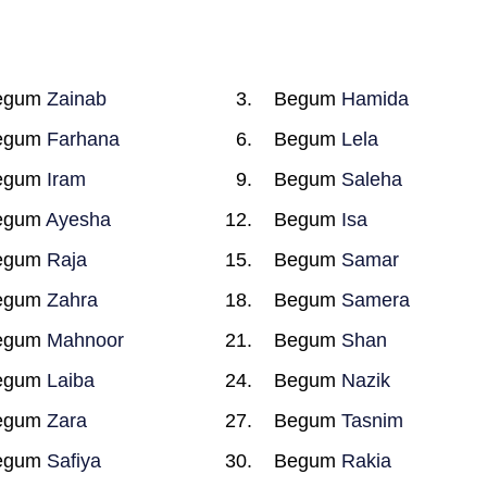
egum
Zainab
Begum
Hamida
egum
Farhana
Begum
Lela
egum
Iram
Begum
Saleha
egum
Ayesha
Begum
Isa
egum
Raja
Begum
Samar
egum
Zahra
Begum
Samera
egum
Mahnoor
Begum
Shan
egum
Laiba
Begum
Nazik
egum
Zara
Begum
Tasnim
egum
Safiya
Begum
Rakia