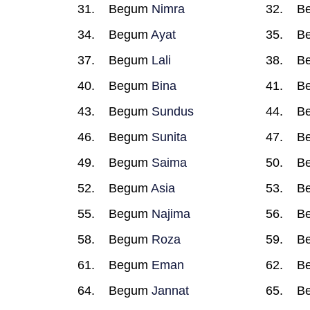
Begum
Nimra
B
Begum
Ayat
B
Begum
Lali
B
Begum
Bina
B
Begum
Sundus
B
Begum
Sunita
B
Begum
Saima
B
Begum
Asia
B
Begum
Najima
B
Begum
Roza
B
Begum
Eman
B
Begum
Jannat
B