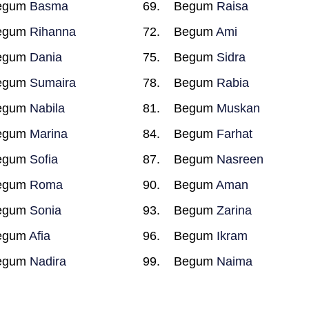
egum
Basma
Begum
Raisa
egum
Rihanna
Begum
Ami
egum
Dania
Begum
Sidra
egum
Sumaira
Begum
Rabia
egum
Nabila
Begum
Muskan
egum
Marina
Begum
Farhat
egum
Sofia
Begum
Nasreen
egum
Roma
Begum
Aman
egum
Sonia
Begum
Zarina
egum
Afia
Begum
Ikram
egum
Nadira
Begum
Naima