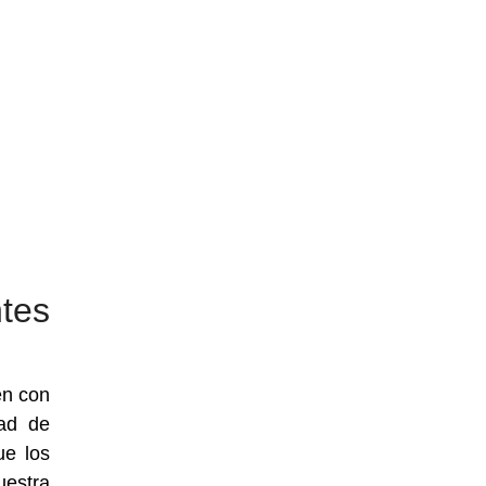
tes
en con
dad de
ue los
uestra