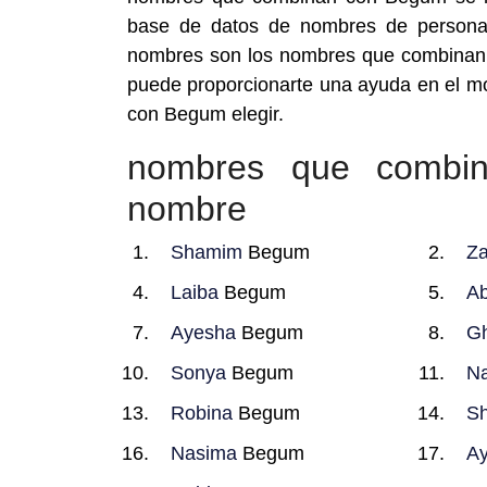
base de datos de nombres de persona 
nombres son los nombres que combinan
puede proporcionarte una ayuda en el m
con Begum elegir.
nombres que combi
nombre
Shamim
Begum
Za
Laiba
Begum
Ab
Ayesha
Begum
Gh
Sonya
Begum
Na
Robina
Begum
Sh
Nasima
Begum
Ay