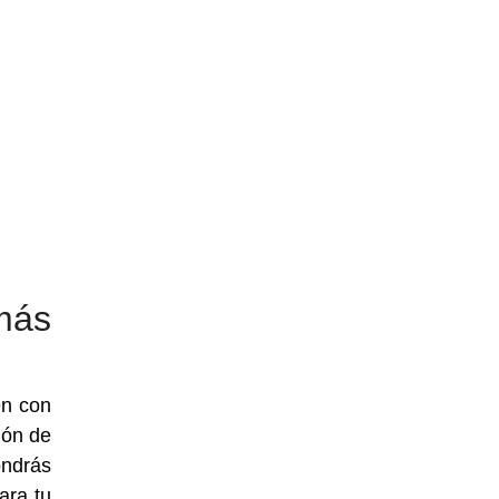
más
en con
ión de
ondrás
ara tu