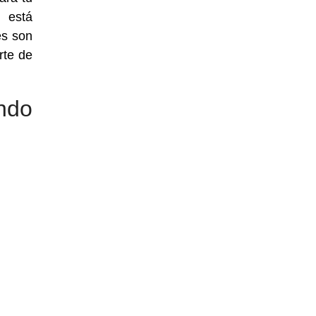
 está
es son
rte de
ndo