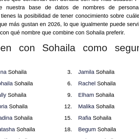
ue nuestra base de datos de nombres de persona
tienes la posibilidad de tener conocimiento sobre cuál
ue más gustan en 2026, lo que igualmente puede servi
 con qué nombre que combine con Sohaila preferir.
en con Sohaila como segu
ina
Sohaila
Jamila
Sohaila
haila
Sohaila
Rachel
Sohaila
lly
Sohaila
Elham
Sohaila
ria
Sohaila
Malika
Sohaila
adina
Sohaila
Rafia
Sohaila
tasha
Sohaila
Begum
Sohaila