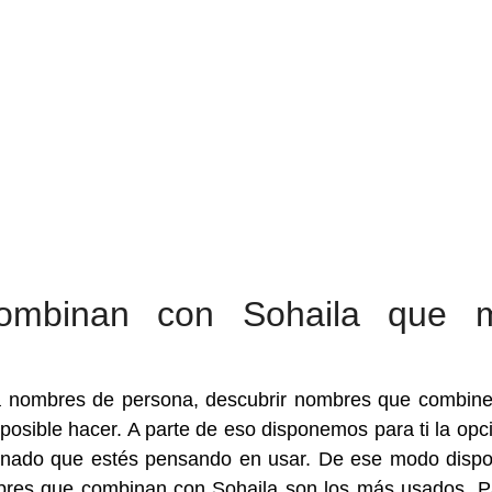
ombinan con Sohaila que 
a nombres de persona, descubrir nombres que combin
posible hacer. A parte de eso disponemos para ti la opc
binado que estés pensando en usar. De ese modo disp
bres que combinan con Sohaila son los más usados. P