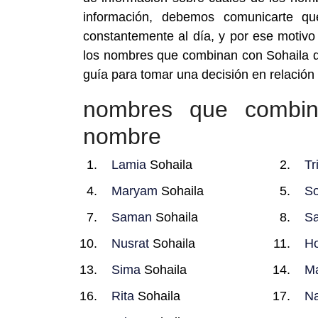
información, debemos comunicarte q
constantemente al día, y por ese motivo 
los nombres que combinan con Sohaila q
guía para tomar una decisión en relación
nombres que combin
nombre
Lamia
Sohaila
Tr
Maryam
Sohaila
So
Saman
Sohaila
Sa
Nusrat
Sohaila
Ho
Sima
Sohaila
M
Rita
Sohaila
Na