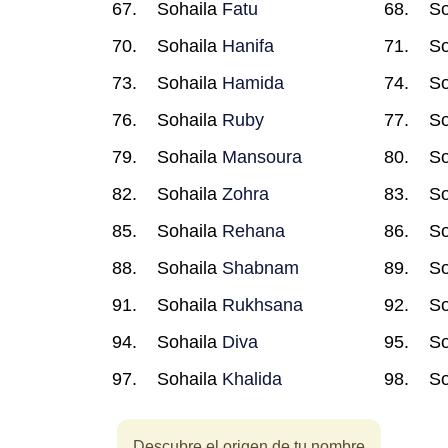
Sohaila
Fatu
So
Sohaila
Hanifa
So
Sohaila
Hamida
So
Sohaila
Ruby
So
Sohaila
Mansoura
So
Sohaila
Zohra
So
Sohaila
Rehana
So
Sohaila
Shabnam
So
Sohaila
Rukhsana
So
Sohaila
Diva
So
Sohaila
Khalida
So
Descubre el origen de tu nombre