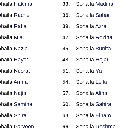
haila
Hakima
Sohaila
Madina
haila
Rachel
Sohaila
Sahar
haila
Rafia
Sohaila
Azra
haila
Mia
Sohaila
Rozina
haila
Nazia
Sohaila
Sunita
haila
Hayat
Sohaila
Hajar
haila
Nusrat
Sohaila
Ya
haila
Amna
Sohaila
Leila
haila
Najia
Sohaila
Alina
haila
Samina
Sohaila
Sahira
haila
Shira
Sohaila
Elham
haila
Parveen
Sohaila
Reshma