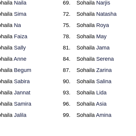
haila
Naila
Sohaila
Narjis
haila
Sima
Sohaila
Natasha
haila
Na
Sohaila
Roya
haila
Faiza
Sohaila
May
haila
Sally
Sohaila
Jama
haila
Anne
Sohaila
Serena
haila
Begum
Sohaila
Zarina
haila
Sabira
Sohaila
Salina
haila
Jannat
Sohaila
Lida
haila
Samira
Sohaila
Asia
haila
Jalila
Sohaila
Amina