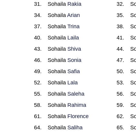
Sohaila
Rakia
So
Sohaila
Arian
So
Sohaila
Trina
So
Sohaila
Laila
So
Sohaila
Shiva
So
Sohaila
Sonia
So
Sohaila
Safia
So
Sohaila
Lala
So
Sohaila
Saleha
So
Sohaila
Rahima
So
Sohaila
Florence
So
Sohaila
Saliha
So