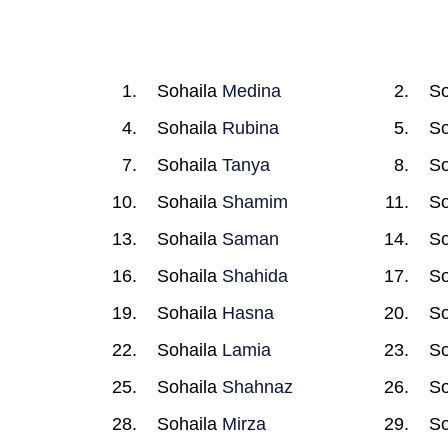
Sohaila
Medina
So
Sohaila
Rubina
So
Sohaila
Tanya
So
Sohaila
Shamim
So
Sohaila
Saman
So
Sohaila
Shahida
So
Sohaila
Hasna
So
Sohaila
Lamia
So
Sohaila
Shahnaz
So
Sohaila
Mirza
So