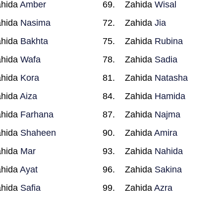
ahida
Amber
Zahida
Wisal
ahida
Nasima
Zahida
Jia
ahida
Bakhta
Zahida
Rubina
ahida
Wafa
Zahida
Sadia
ahida
Kora
Zahida
Natasha
ahida
Aiza
Zahida
Hamida
ahida
Farhana
Zahida
Najma
ahida
Shaheen
Zahida
Amira
ahida
Mar
Zahida
Nahida
ahida
Ayat
Zahida
Sakina
ahida
Safia
Zahida
Azra