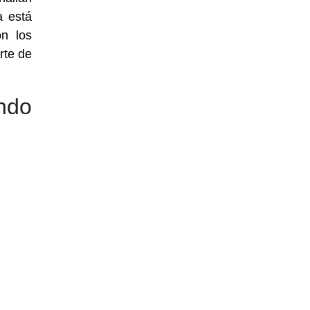
a está
on los
rte de
ndo