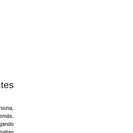
tes
rsona,
emás,
ajando
hallan