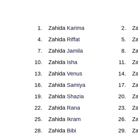
Zahida
Karima
Z
Zahida
Riffat
Z
Zahida
Jamila
Z
Zahida
Isha
Z
Zahida
Venus
Z
Zahida
Samiya
Z
Zahida
Shazia
Z
Zahida
Rana
Z
Zahida
Ikram
Z
Zahida
Bibi
Z