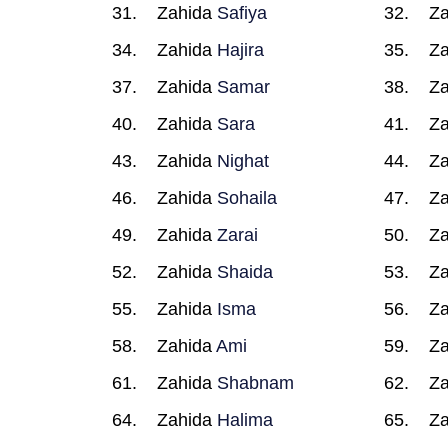
Zahida
Safiya
Z
Zahida
Hajira
Z
Zahida
Samar
Z
Zahida
Sara
Z
Zahida
Nighat
Z
Zahida
Sohaila
Z
Zahida
Zarai
Z
Zahida
Shaida
Z
Zahida
Isma
Z
Zahida
Ami
Z
Zahida
Shabnam
Z
Zahida
Halima
Z