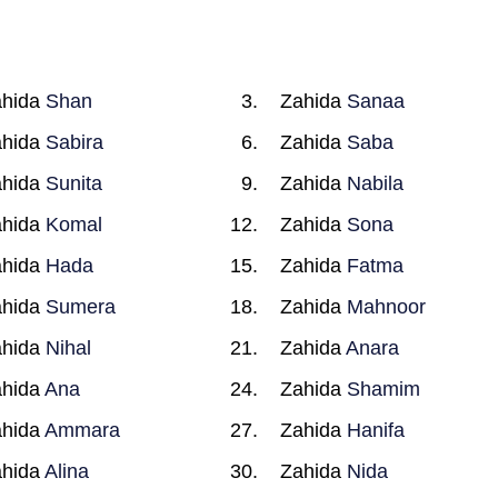
ahida
Shan
Zahida
Sanaa
ahida
Sabira
Zahida
Saba
ahida
Sunita
Zahida
Nabila
ahida
Komal
Zahida
Sona
ahida
Hada
Zahida
Fatma
ahida
Sumera
Zahida
Mahnoor
ahida
Nihal
Zahida
Anara
ahida
Ana
Zahida
Shamim
ahida
Ammara
Zahida
Hanifa
ahida
Alina
Zahida
Nida