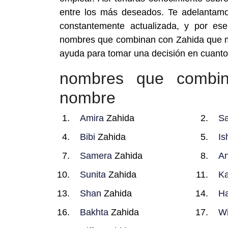
entre los más deseados. Te adelantam
constantemente actualizada, y por ese
nombres que combinan con Zahida que má
ayuda para tomar una decisión en cuant
nombres que combi
nombre
Amira
Zahida
Sa
Bibi
Zahida
Is
Samera
Zahida
A
Sunita
Zahida
Ka
Shan
Zahida
H
Bakhta
Zahida
Wi