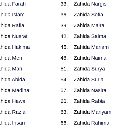
ahida
Farah
Zahida
Nargis
ahida
Islam
Zahida
Sofia
ahida
Rafia
Zahida
Maira
ahida
Nusrat
Zahida
Saima
ahida
Hakima
Zahida
Mariam
ahida
Meri
Zahida
Naima
ahida
Mari
Zahida
Surya
ahida
Abida
Zahida
Suria
ahida
Madina
Zahida
Nasira
ahida
Hawa
Zahida
Rabia
ahida
Razia
Zahida
Mariyam
ahida
Ihsan
Zahida
Rahima