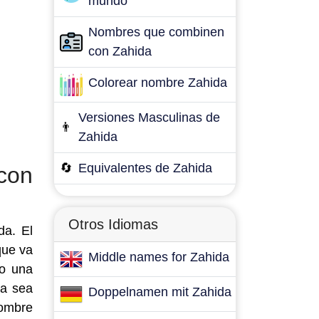
mundo
Nombres que combinen
con Zahida
Colorear nombre Zahida
Versiones Masculinas de
👨
Zahida
🔄
Equivalentes de Zahida
con
Otros Idiomas
da. El
que va
Middle names for Zahida
mo una
da sea
Doppelnamen mit Zahida
nombre