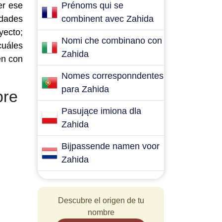
er ese
Prénoms qui se
idades
combinent avec Zahida
yecto;
Nomi che combinano con
cuáles
Zahida
en con
Nomes corresponndentes
para Zahida
bre
Pasujące imiona dla
Zahida
Bijpassende namen voor
Zahida
Descubre el origen de tu
nombre