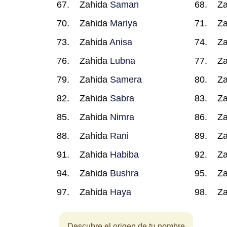
Zahida
Saman
Z
Zahida
Mariya
Z
Zahida
Anisa
Z
Zahida
Lubna
Z
Zahida
Samera
Z
Zahida
Sabra
Z
Zahida
Nimra
Z
Zahida
Rani
Z
Zahida
Habiba
Z
Zahida
Bushra
Z
Zahida
Haya
Z
Descubre el origen de tu nombre