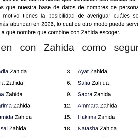
os que nuestra base de datos de nombres de person
 motivo tienes la posibilidad de averiguar cuáles s
s abundan en 2026, lo cual de otro modo puede servi
o a qué nombre que combine con Zahida escoger.
nen con Zahida como segu
dia
Zahida
Ayat
Zahida
ha
Zahida
Safia
Zahida
na
Zahida
Sabra
Zahida
rima
Zahida
Ammara
Zahida
amida
Zahida
Hakima
Zahida
sal
Zahida
Natasha
Zahida