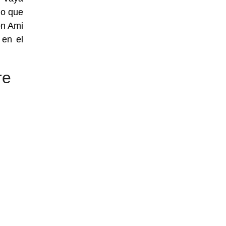
lo que
on Ami
 en el
re