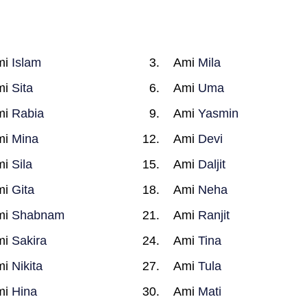
mi
Islam
Ami
Mila
mi
Sita
Ami
Uma
mi
Rabia
Ami
Yasmin
mi
Mina
Ami
Devi
mi
Sila
Ami
Daljit
mi
Gita
Ami
Neha
mi
Shabnam
Ami
Ranjit
mi
Sakira
Ami
Tina
mi
Nikita
Ami
Tula
mi
Hina
Ami
Mati