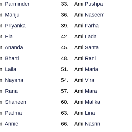
mi
Parminder
Ami
Pushpa
mi
Manju
Ami
Naseem
mi
Priyanka
Ami
Farha
mi
Ela
Ami
Lada
mi
Ananda
Ami
Santa
mi
Bharti
Ami
Rani
mi
Laila
Ami
Maria
mi
Nayana
Ami
Vira
mi
Rana
Ami
Mara
mi
Shaheen
Ami
Malika
mi
Padma
Ami
Lina
mi
Annie
Ami
Nasrin