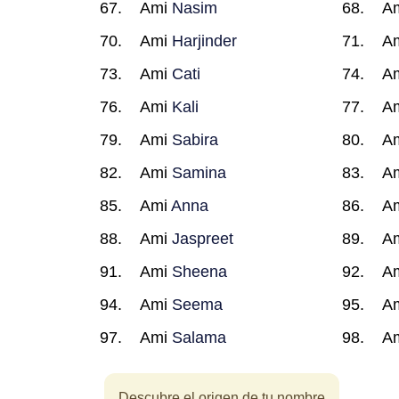
Ami
Nasim
A
Ami
Harjinder
A
Ami
Cati
A
Ami
Kali
A
Ami
Sabira
A
Ami
Samina
A
Ami
Anna
A
Ami
Jaspreet
A
Ami
Sheena
A
Ami
Seema
A
Ami
Salama
A
Descubre el origen de tu nombre