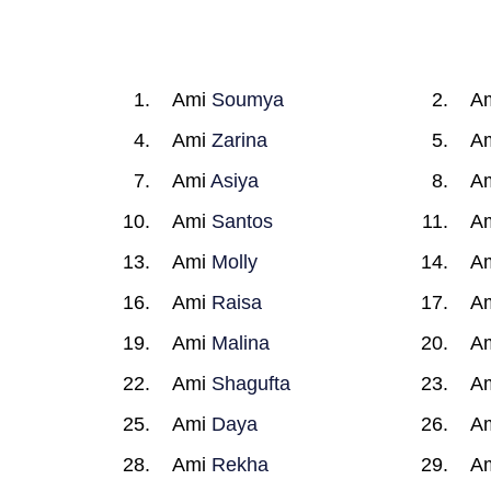
Ami
Soumya
A
Ami
Zarina
A
Ami
Asiya
A
Ami
Santos
A
Ami
Molly
A
Ami
Raisa
A
Ami
Malina
A
Ami
Shagufta
A
Ami
Daya
A
Ami
Rekha
A