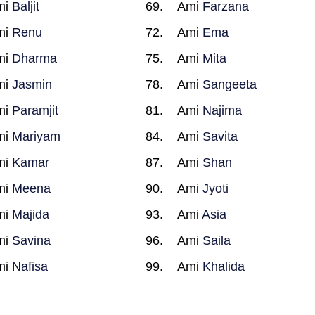
mi
Baljit
Ami
Farzana
mi
Renu
Ami
Ema
mi
Dharma
Ami
Mita
mi
Jasmin
Ami
Sangeeta
mi
Paramjit
Ami
Najima
mi
Mariyam
Ami
Savita
mi
Kamar
Ami
Shan
mi
Meena
Ami
Jyoti
mi
Majida
Ami
Asia
mi
Savina
Ami
Saila
mi
Nafisa
Ami
Khalida