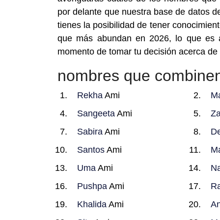
por delante que nuestra base de datos d
tienes la posibilidad de tener conocimi
que más abundan en 2026, lo que es a
momento de tomar tu decisión acerca de
nombres que combine
Rekha
Ami
Ma
Sangeeta
Ami
Za
Sabira
Ami
De
Santos
Ami
Ma
Uma
Ami
Na
Pushpa
Ami
Ra
Khalida
Ami
An