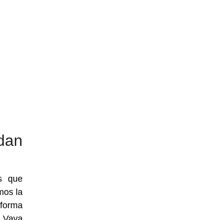
dan
s que
mos la
 forma
. Vaya