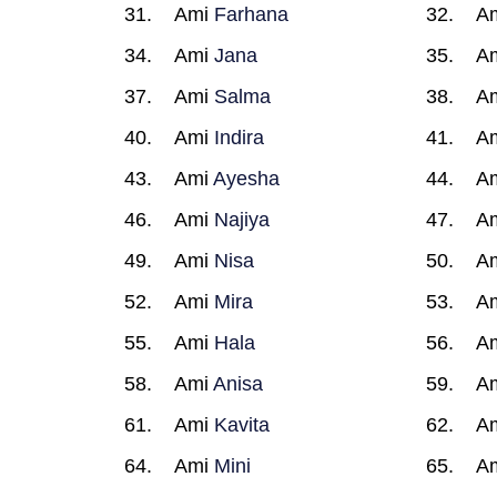
Ami
Farhana
A
Ami
Jana
A
Ami
Salma
A
Ami
Indira
A
Ami
Ayesha
A
Ami
Najiya
A
Ami
Nisa
A
Ami
Mira
A
Ami
Hala
A
Ami
Anisa
A
Ami
Kavita
A
Ami
Mini
A