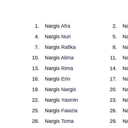
Nargis
Afra
Na
Nargis
Nuri
Na
Nargis
Rafika
Na
Nargis
Alima
Na
Nargis
Rima
Na
Nargis
Erin
Na
Nargis
Nargis
Na
Nargis
Yasmin
Na
Nargis
Fawzia
Na
Nargis
Toma
Na