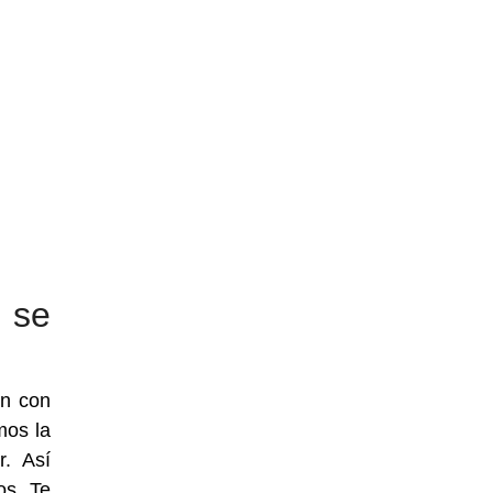
 se
en con
mos la
r. Así
os. Te