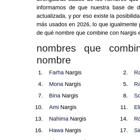
informamos de que nuestra base de d
actualizada, y por eso existe la posibil
más usados en 2026, lo que igualmente p
de qué nombre que combine con Nargis el
nombres que combi
nombre
Farha
Nargis
Ra
Mona
Nargis
Ra
Bina
Nargis
S
Ami
Nargis
El
Nahima
Nargis
Ro
Hawa
Nargis
Si