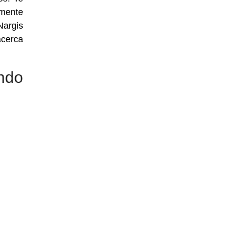
mente
Nargis
acerca
ndo