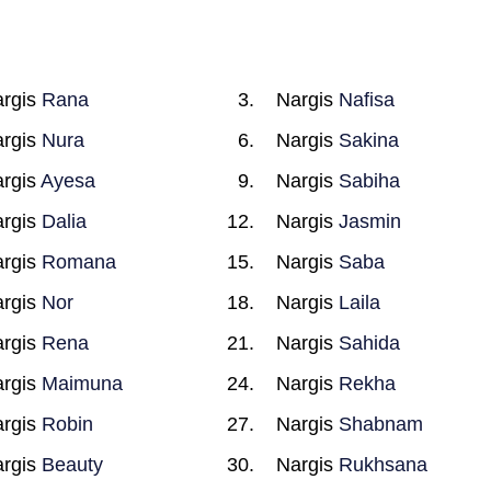
rgis
Rana
Nargis
Nafisa
rgis
Nura
Nargis
Sakina
rgis
Ayesa
Nargis
Sabiha
rgis
Dalia
Nargis
Jasmin
rgis
Romana
Nargis
Saba
rgis
Nor
Nargis
Laila
rgis
Rena
Nargis
Sahida
rgis
Maimuna
Nargis
Rekha
rgis
Robin
Nargis
Shabnam
rgis
Beauty
Nargis
Rukhsana