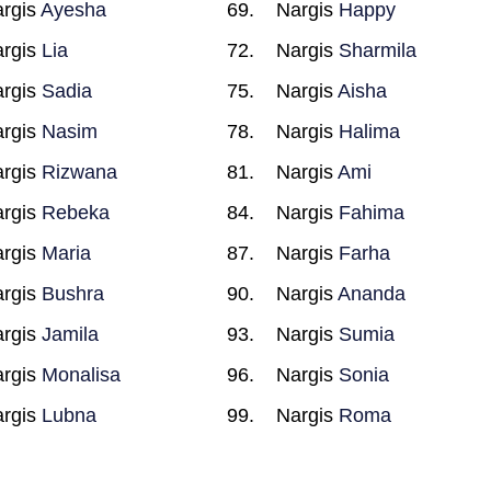
rgis
Ayesha
Nargis
Happy
rgis
Lia
Nargis
Sharmila
rgis
Sadia
Nargis
Aisha
rgis
Nasim
Nargis
Halima
rgis
Rizwana
Nargis
Ami
rgis
Rebeka
Nargis
Fahima
rgis
Maria
Nargis
Farha
rgis
Bushra
Nargis
Ananda
rgis
Jamila
Nargis
Sumia
rgis
Monalisa
Nargis
Sonia
rgis
Lubna
Nargis
Roma