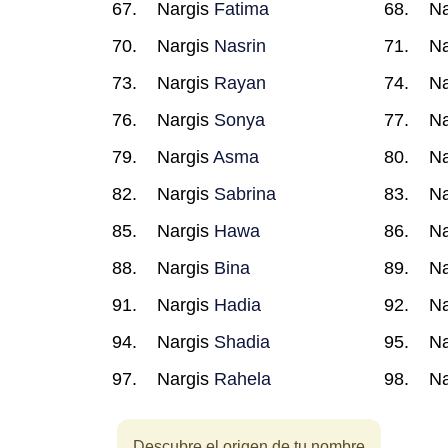
Nargis
Fatima
Na
Nargis
Nasrin
Na
Nargis
Rayan
Na
Nargis
Sonya
Na
Nargis
Asma
Na
Nargis
Sabrina
Na
Nargis
Hawa
Na
Nargis
Bina
Na
Nargis
Hadia
Na
Nargis
Shadia
Na
Nargis
Rahela
Na
Descubre el origen de tu nombre