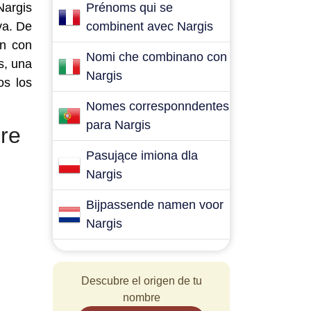
Nargis
Prénoms qui se
va. De
combinent avec Nargis
en con
Nomi che combinano con
s, una
Nargis
os los
Nomes corresponndentes
para Nargis
re
Pasujące imiona dla
Nargis
Bijpassende namen voor
Nargis
Descubre el origen de tu
nombre