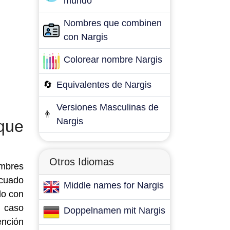
mundo
Nombres que combinen
con Nargis
Colorear nombre Nargis
🔄
Equivalentes de Nargis
Versiones Masculinas de
👨
Nargis
que
Otros Idiomas
ombres
ecuado
Middle names for Nargis
lo con
l caso
Doppelnamen mit Nargis
ención