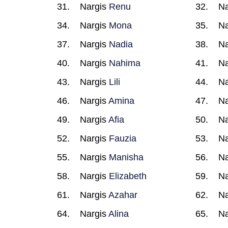
Nargis
Renu
Na
Nargis
Mona
Na
Nargis
Nadia
Na
Nargis
Nahima
Na
Nargis
Lili
Na
Nargis
Amina
Na
Nargis
Afia
Na
Nargis
Fauzia
Na
Nargis
Manisha
Na
Nargis
Elizabeth
Na
Nargis
Azahar
Na
Nargis
Alina
Na