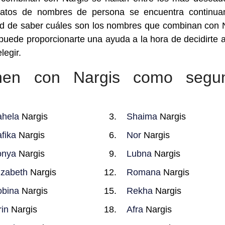
atos de nombres de persona se encuentra continua
idad de saber cuáles son los nombres que combinan con 
uede proporcionarte una ayuda a la hora de decidirte 
egir.
nen con Nargis como segu
hela
Nargis
Shaima
Nargis
fika
Nargis
Nor
Nargis
onya
Nargis
Lubna
Nargis
izabeth
Nargis
Romana
Nargis
bina
Nargis
Rekha
Nargis
rin
Nargis
Afra
Nargis