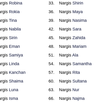
rgis
Robina
Nargis
Shirin
rgis
Rokia
Nargis
Maya
rgis
Tina
Nargis
Nasima
rgis
Nabila
Nargis
Sara
rgis
Sirin
Nargis
Zahida
rgis
Eman
Nargis
Mariam
rgis
Samiya
Nargis
Ala
rgis
Linda
Nargis
Samantha
rgis
Kanchan
Nargis
Rita
rgis
Shaima
Nargis
Sultana
rgis
Luna
Nargis
Nur
rgis
Isma
Nargis
Najma