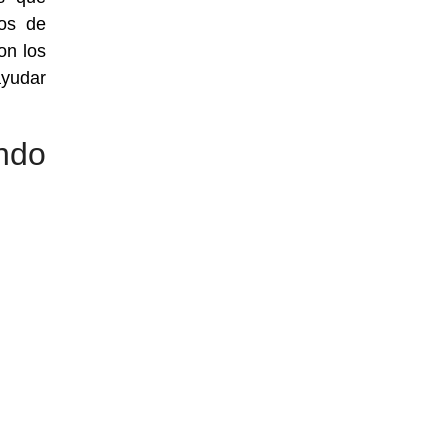
os de
on los
ayudar
ndo