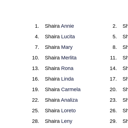
Shaira
Annie
Sh
Shaira
Lucita
Sh
Shaira
Mary
Sh
Shaira
Merlita
Sh
Shaira
Rona
Sh
Shaira
Linda
Sh
Shaira
Carmela
Sh
Shaira
Analiza
Sh
Shaira
Loreto
Sh
Shaira
Leny
Sh