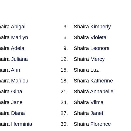
aira
Abigail
Shaira
Kimberly
aira
Marilyn
Shaira
Violeta
aira
Adela
Shaira
Leonora
aira
Juliana
Shaira
Mercy
aira
Ann
Shaira
Luz
aira
Marilou
Shaira
Katherine
aira
Gina
Shaira
Annabelle
aira
Jane
Shaira
Vilma
aira
Diana
Shaira
Janet
aira
Herminia
Shaira
Florence