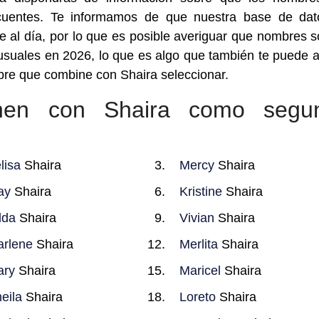
cuentes. Te informamos de que nuestra base de dat
al día, por lo que es posible averiguar que nombres s
uales en 2026, lo que es algo que también te puede 
bre que combine con Shaira seleccionar.
nen con Shaira como segu
lisa
Shaira
Mercy
Shaira
ay
Shaira
Kristine
Shaira
lda
Shaira
Vivian
Shaira
rlene
Shaira
Merlita
Shaira
ary
Shaira
Maricel
Shaira
eila
Shaira
Loreto
Shaira