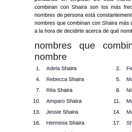
combinan con Shaira son los más fre
nombres de persona está constantemente 
nombres que combinan con Shaira más us
a la hora de decidirte acerca de qué nom
nombres que combi
nombre
Adela
Shaira
Fe
Rebecca
Shaira
M
Rita
Shaira
Ni
Amparo
Shaira
Ma
Jessie
Shaira
M
Herminia
Shaira
Sh