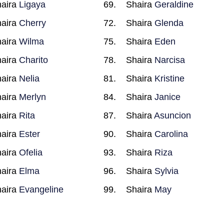
aira
Ligaya
Shaira
Geraldine
aira
Cherry
Shaira
Glenda
aira
Wilma
Shaira
Eden
aira
Charito
Shaira
Narcisa
aira
Nelia
Shaira
Kristine
aira
Merlyn
Shaira
Janice
aira
Rita
Shaira
Asuncion
aira
Ester
Shaira
Carolina
aira
Ofelia
Shaira
Riza
aira
Elma
Shaira
Sylvia
aira
Evangeline
Shaira
May