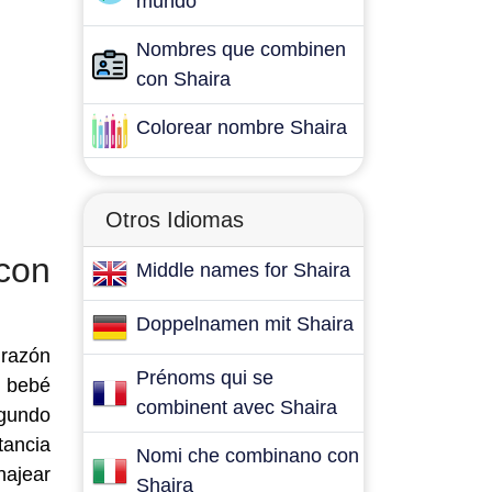
mundo
Nombres que combinen
con Shaira
Colorear nombre Shaira
Otros Idiomas
con
Middle names for Shaira
Doppelnamen mit Shaira
 razón
Prénoms qui se
e bebé
combinent avec Shaira
egundo
tancia
Nomi che combinano con
najear
Shaira