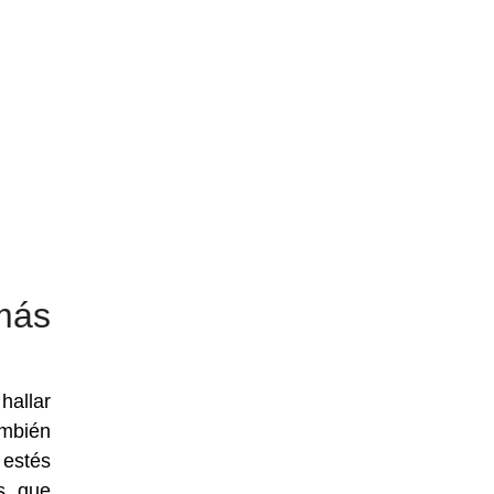
más
hallar
mbién
 estés
s que