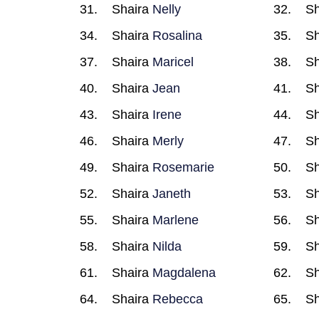
Shaira
Nelly
Sh
Shaira
Rosalina
Sh
Shaira
Maricel
Sh
Shaira
Jean
Sh
Shaira
Irene
Sh
Shaira
Merly
Sh
Shaira
Rosemarie
Sh
Shaira
Janeth
Sh
Shaira
Marlene
Sh
Shaira
Nilda
Sh
Shaira
Magdalena
Sh
Shaira
Rebecca
Sh