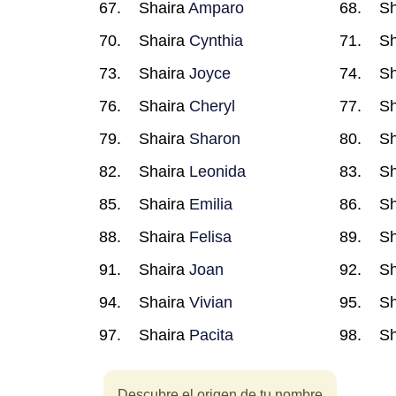
Shaira
Amparo
Sh
Shaira
Cynthia
Sh
Shaira
Joyce
Sh
Shaira
Cheryl
Sh
Shaira
Sharon
Sh
Shaira
Leonida
Sh
Shaira
Emilia
Sh
Shaira
Felisa
Sh
Shaira
Joan
Sh
Shaira
Vivian
Sh
Shaira
Pacita
Sh
Descubre el origen de tu nombre