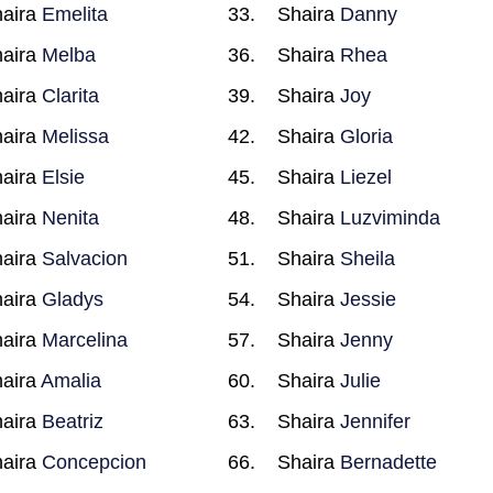
aira
Emelita
Shaira
Danny
aira
Melba
Shaira
Rhea
aira
Clarita
Shaira
Joy
aira
Melissa
Shaira
Gloria
aira
Elsie
Shaira
Liezel
aira
Nenita
Shaira
Luzviminda
aira
Salvacion
Shaira
Sheila
aira
Gladys
Shaira
Jessie
aira
Marcelina
Shaira
Jenny
aira
Amalia
Shaira
Julie
aira
Beatriz
Shaira
Jennifer
aira
Concepcion
Shaira
Bernadette