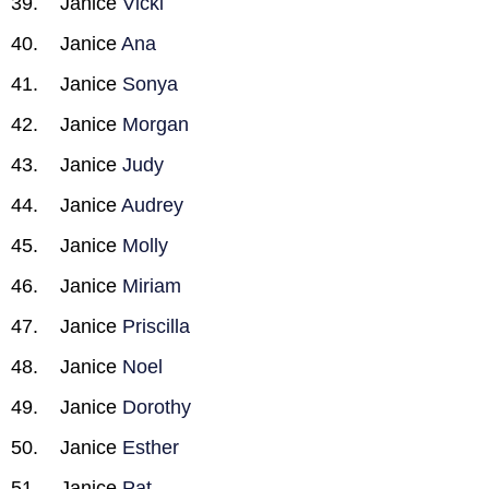
Janice
Vicki
Janice
Ana
Janice
Sonya
Janice
Morgan
Janice
Judy
Janice
Audrey
Janice
Molly
Janice
Miriam
Janice
Priscilla
Janice
Noel
Janice
Dorothy
Janice
Esther
Janice
Pat