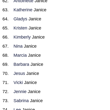
Antoinette
Janice
Katherine
Janice
Gladys
Janice
Kristen
Janice
Kimberly
Janice
Nina
Janice
Marcia
Janice
Barbara
Janice
Jesus
Janice
Vicki
Janice
Jennie
Janice
Sabrina
Janice
Lee
Janice