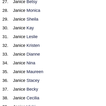
Janice
Betsy
Janice
Monica
Janice
Sheila
Janice
Kay
Janice
Leslie
Janice
Kristen
Janice
Dianne
Janice
Nina
Janice
Maureen
Janice
Stacey
Janice
Becky
Janice
Cecilia