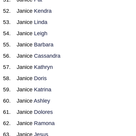
Janice
Kendra
Janice
Linda
Janice
Leigh
Janice
Barbara
Janice
Cassandra
Janice
Kathryn
Janice
Doris
Janice
Katrina
Janice
Ashley
Janice
Dolores
Janice
Ramona
Janice
Jesus