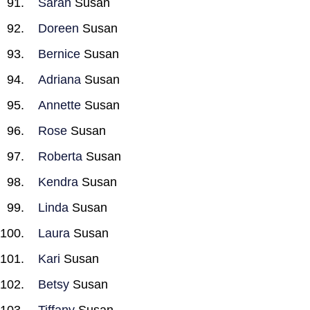
Sarah
Susan
Doreen
Susan
Bernice
Susan
Adriana
Susan
Annette
Susan
Rose
Susan
Roberta
Susan
Kendra
Susan
Linda
Susan
Laura
Susan
Kari
Susan
Betsy
Susan