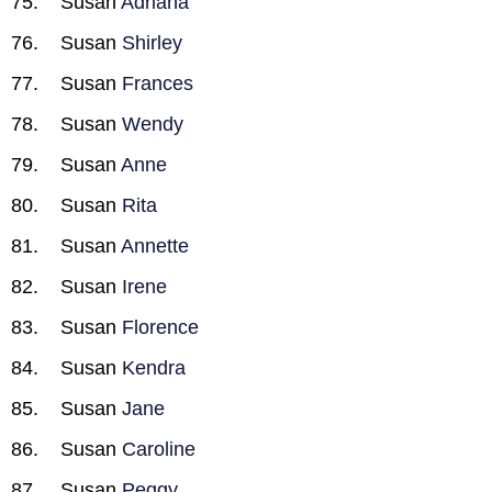
Susan
Adriana
Susan
Shirley
Susan
Frances
Susan
Wendy
Susan
Anne
Susan
Rita
Susan
Annette
Susan
Irene
Susan
Florence
Susan
Kendra
Susan
Jane
Susan
Caroline
Susan
Peggy