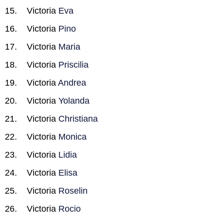
Victoria
Eva
Victoria
Pino
Victoria
Maria
Victoria
Priscilia
Victoria
Andrea
Victoria
Yolanda
Victoria
Christiana
Victoria
Monica
Victoria
Lidia
Victoria
Elisa
Victoria
Roselin
Victoria
Rocio