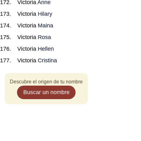
Victoria
Anne
Victoria
Hilary
Victoria
Maina
Victoria
Rosa
Victoria
Hellen
Victoria
Cristina
Descubre el origen de tu nombre
Buscar un nombre