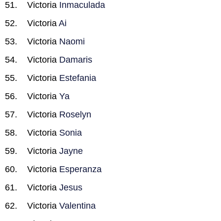
Victoria
Inmaculada
Victoria
Ai
Victoria
Naomi
Victoria
Damaris
Victoria
Estefania
Victoria
Ya
Victoria
Roselyn
Victoria
Sonia
Victoria
Jayne
Victoria
Esperanza
Victoria
Jesus
Victoria
Valentina