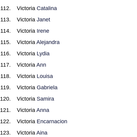
Victoria
Catalina
Victoria
Janet
Victoria
Irene
Victoria
Alejandra
Victoria
Lydia
Victoria
Ann
Victoria
Louisa
Victoria
Gabriela
Victoria
Samira
Victoria
Anna
Victoria
Encarnacion
Victoria
Aina