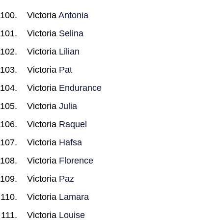
Victoria
Antonia
Victoria
Selina
Victoria
Lilian
Victoria
Pat
Victoria
Endurance
Victoria
Julia
Victoria
Raquel
Victoria
Hafsa
Victoria
Florence
Victoria
Paz
Victoria
Lamara
Victoria
Louise