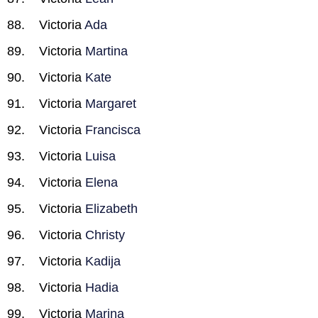
Victoria
Ada
Victoria
Martina
Victoria
Kate
Victoria
Margaret
Victoria
Francisca
Victoria
Luisa
Victoria
Elena
Victoria
Elizabeth
Victoria
Christy
Victoria
Kadija
Victoria
Hadia
Victoria
Marina