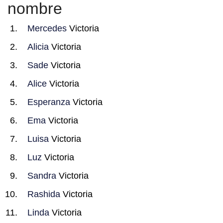
nombre
Mercedes
Victoria
Alicia
Victoria
Sade
Victoria
Alice
Victoria
Esperanza
Victoria
Ema
Victoria
Luisa
Victoria
Luz
Victoria
Sandra
Victoria
Rashida
Victoria
Linda
Victoria