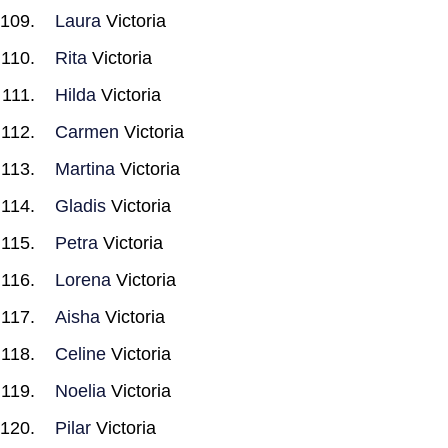
Laura
Victoria
Rita
Victoria
Hilda
Victoria
Carmen
Victoria
Martina
Victoria
Gladis
Victoria
Petra
Victoria
Lorena
Victoria
Aisha
Victoria
Celine
Victoria
Noelia
Victoria
Pilar
Victoria