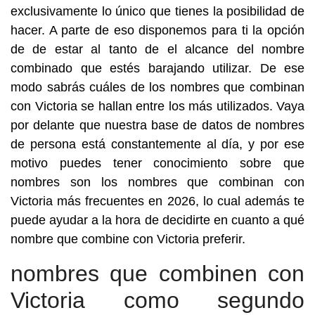
exclusivamente lo único que tienes la posibilidad de
hacer. A parte de eso disponemos para ti la opción
de de estar al tanto de el alcance del nombre
combinado que estés barajando utilizar. De ese
modo sabrás cuáles de los nombres que combinan
con Victoria se hallan entre los más utilizados. Vaya
por delante que nuestra base de datos de nombres
de persona está constantemente al día, y por ese
motivo puedes tener conocimiento sobre que
nombres son los nombres que combinan con
Victoria más frecuentes en 2026, lo cual además te
puede ayudar a la hora de decidirte en cuanto a qué
nombre que combine con Victoria preferir.
nombres que combinen con
Victoria como segundo