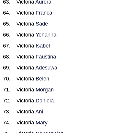
Victoria
Aurora
Victoria
Franca
Victoria
Sade
Victoria
Yohanna
Victoria
Isabel
Victoria
Faustina
Victoria
Adesuwa
Victoria
Belen
Victoria
Morgan
Victoria
Daniela
Victoria
Ani
Victoria
Mary