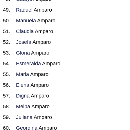
Raquel
Amparo
Manuela
Amparo
Claudia
Amparo
Josefa
Amparo
Gloria
Amparo
Esmeralda
Amparo
Maria
Amparo
Elena
Amparo
Digna
Amparo
Melba
Amparo
Juliana
Amparo
Georgina
Amparo