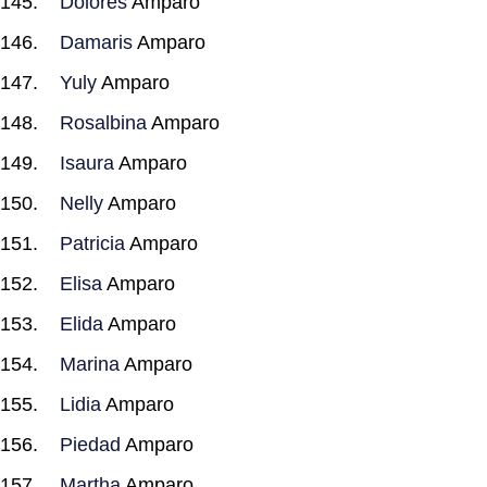
Dolores
Amparo
Damaris
Amparo
Yuly
Amparo
Rosalbina
Amparo
Isaura
Amparo
Nelly
Amparo
Patricia
Amparo
Elisa
Amparo
Elida
Amparo
Marina
Amparo
Lidia
Amparo
Piedad
Amparo
Martha
Amparo