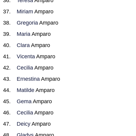
Teresa
Amparo
Miriam
Amparo
Gregoria
Amparo
Maria
Amparo
Clara
Amparo
Vicenta
Amparo
Cecilia
Amparo
Ernestina
Amparo
Matilde
Amparo
Gema
Amparo
Cecilia
Amparo
Deicy
Amparo
Gladys
Amparo