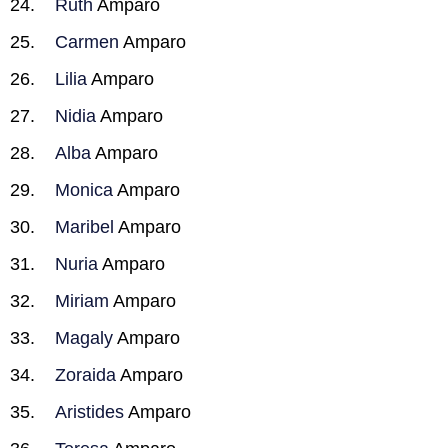
Ruth
Amparo
Carmen
Amparo
Lilia
Amparo
Nidia
Amparo
Alba
Amparo
Monica
Amparo
Maribel
Amparo
Nuria
Amparo
Miriam
Amparo
Magaly
Amparo
Zoraida
Amparo
Aristides
Amparo