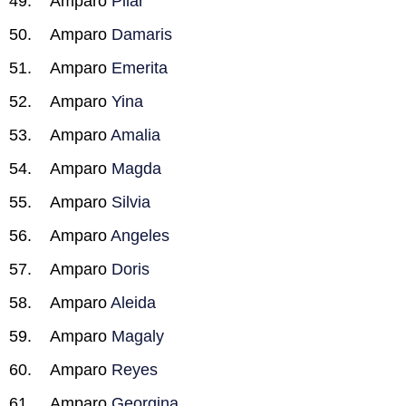
Amparo
Pilar
Amparo
Damaris
Amparo
Emerita
Amparo
Yina
Amparo
Amalia
Amparo
Magda
Amparo
Silvia
Amparo
Angeles
Amparo
Doris
Amparo
Aleida
Amparo
Magaly
Amparo
Reyes
Amparo
Georgina