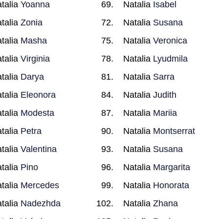
talia
Yoanna
Natalia
Isabel
talia
Zonia
Natalia
Susana
talia
Masha
Natalia
Veronica
talia
Virginia
Natalia
Lyudmila
talia
Darya
Natalia
Sarra
talia
Eleonora
Natalia
Judith
talia
Modesta
Natalia
Mariia
talia
Petra
Natalia
Montserrat
talia
Valentina
Natalia
Susana
talia
Pino
Natalia
Margarita
talia
Mercedes
Natalia
Honorata
talia
Nadezhda
Natalia
Zhana