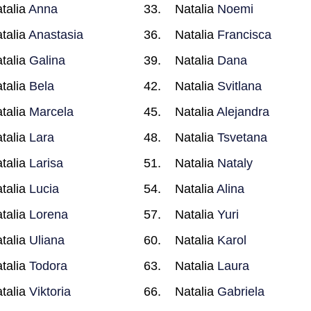
talia
Anna
Natalia
Noemi
talia
Anastasia
Natalia
Francisca
talia
Galina
Natalia
Dana
talia
Bela
Natalia
Svitlana
talia
Marcela
Natalia
Alejandra
talia
Lara
Natalia
Tsvetana
talia
Larisa
Natalia
Nataly
talia
Lucia
Natalia
Alina
talia
Lorena
Natalia
Yuri
talia
Uliana
Natalia
Karol
talia
Todora
Natalia
Laura
talia
Viktoria
Natalia
Gabriela