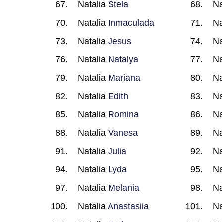
Natalia
Stela
Na
Natalia
Inmaculada
Na
Natalia
Jesus
Na
Natalia
Natalya
Na
Natalia
Mariana
Na
Natalia
Edith
Na
Natalia
Romina
Na
Natalia
Vanesa
Na
Natalia
Julia
Na
Natalia
Lyda
Na
Natalia
Melania
Na
Natalia
Anastasiia
Na