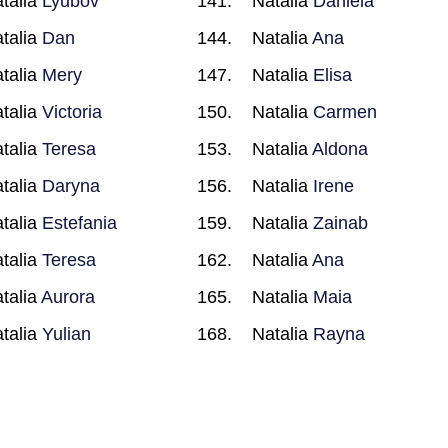
talia
Lyubov
Natalia
Daniela
talia
Dan
Natalia
Ana
talia
Mery
Natalia
Elisa
talia
Victoria
Natalia
Carmen
talia
Teresa
Natalia
Aldona
talia
Daryna
Natalia
Irene
talia
Estefania
Natalia
Zainab
talia
Teresa
Natalia
Ana
talia
Aurora
Natalia
Maia
talia
Yulian
Natalia
Rayna