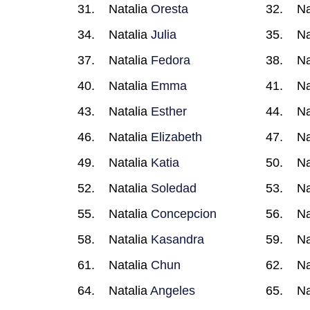
Natalia
Oresta
Na
Natalia
Julia
Na
Natalia
Fedora
Na
Natalia
Emma
Na
Natalia
Esther
Na
Natalia
Elizabeth
Na
Natalia
Katia
Na
Natalia
Soledad
Na
Natalia
Concepcion
Na
Natalia
Kasandra
Na
Natalia
Chun
Na
Natalia
Angeles
Na