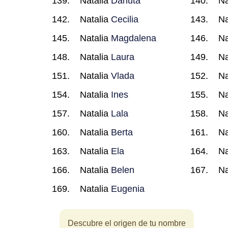
Natalia
Danuta
Na
Natalia
Cecilia
Na
Natalia
Magdalena
Na
Natalia
Laura
Na
Natalia
Vlada
Na
Natalia
Ines
Na
Natalia
Lala
Na
Natalia
Berta
Na
Natalia
Ela
Na
Natalia
Belen
Na
Natalia
Eugenia
Descubre el origen de tu nombre