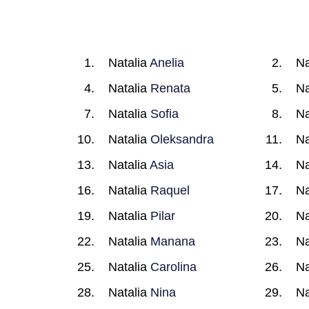
Natalia
Anelia
Na
Natalia
Renata
Na
Natalia
Sofia
Na
Natalia
Oleksandra
Na
Natalia
Asia
Na
Natalia
Raquel
Na
Natalia
Pilar
Na
Natalia
Manana
Na
Natalia
Carolina
Na
Natalia
Nina
Na