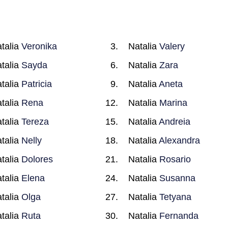
talia
Veronika
Natalia
Valery
talia
Sayda
Natalia
Zara
talia
Patricia
Natalia
Aneta
talia
Rena
Natalia
Marina
talia
Tereza
Natalia
Andreia
talia
Nelly
Natalia
Alexandra
talia
Dolores
Natalia
Rosario
talia
Elena
Natalia
Susanna
talia
Olga
Natalia
Tetyana
talia
Ruta
Natalia
Fernanda