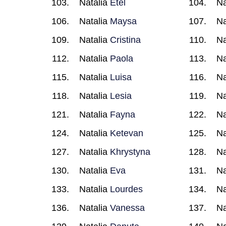
Natalia
Etel
Na
Natalia
Maysa
Na
Natalia
Cristina
Na
Natalia
Paola
Na
Natalia
Luisa
Na
Natalia
Lesia
Na
Natalia
Fayna
Na
Natalia
Ketevan
Na
Natalia
Khrystyna
Na
Natalia
Eva
Na
Natalia
Lourdes
Na
Natalia
Vanessa
Na