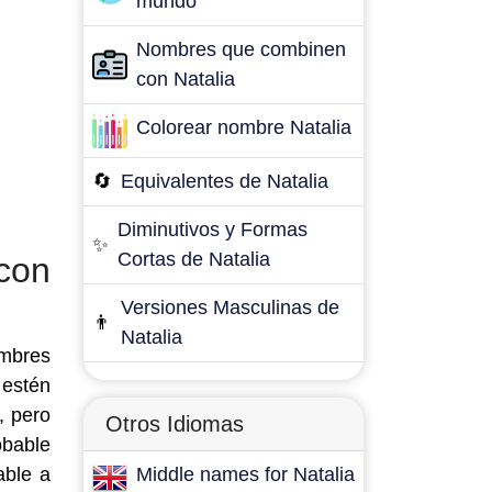
mundo
Nombres que combinen
con Natalia
Colorear nombre Natalia
🔄
Equivalentes de Natalia
Diminutivos y Formas
✨
Cortas de Natalia
con
Versiones Masculinas de
👨
Natalia
ombres
 estén
, pero
Otros Idiomas
obable
able a
Middle names for Natalia