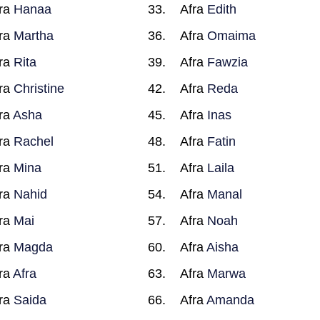
ra
Hanaa
Afra
Edith
ra
Martha
Afra
Omaima
ra
Rita
Afra
Fawzia
ra
Christine
Afra
Reda
ra
Asha
Afra
Inas
ra
Rachel
Afra
Fatin
ra
Mina
Afra
Laila
ra
Nahid
Afra
Manal
ra
Mai
Afra
Noah
ra
Magda
Afra
Aisha
ra
Afra
Afra
Marwa
ra
Saida
Afra
Amanda