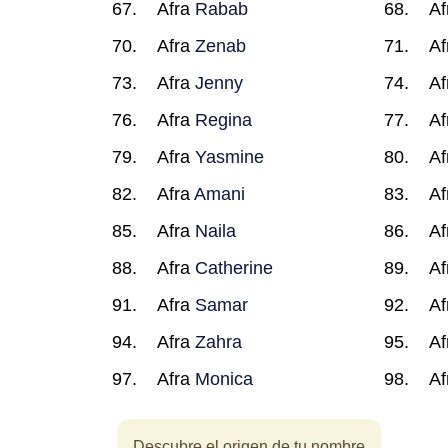
Afra
Rabab
Af
Afra
Zenab
Af
Afra
Jenny
Af
Afra
Regina
Af
Afra
Yasmine
Af
Afra
Amani
Af
Afra
Naila
Af
Afra
Catherine
Af
Afra
Samar
Af
Afra
Zahra
Af
Afra
Monica
Af
Descubre el origen de tu nombre