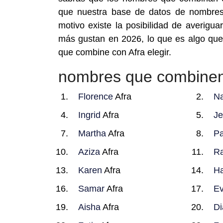
que nuestra base de datos de nombres
motivo existe la posibilidad de averig
más gustan en 2026, lo que es algo que
que combine con Afra elegir.
nombres que combinen
Florence
Afra
Na
Ingrid
Afra
Je
Martha
Afra
P
Aziza
Afra
R
Karen
Afra
Ha
Samar
Afra
E
Aisha
Afra
Di