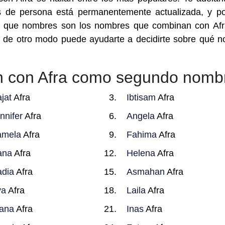
 de persona está permanentemente actualizada, y p
uar que nombres son los nombres que combinan con Af
 de otro modo puede ayudarte a decidirte sobre qué 
 con Afra como segundo nomb
jat
Afra
Ibtisam
Afra
nnifer
Afra
Angela
Afra
amela
Afra
Fahima
Afra
ana
Afra
Helena
Afra
dia
Afra
Asmahan
Afra
va
Afra
Laila
Afra
ana
Afra
Inas
Afra