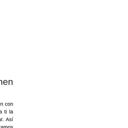
nen
en con
 ti la
r. Así
ntamos