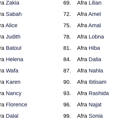
ra
Zakia
Afra
Lilian
ra
Sabah
Afra
Amel
ra
Alice
Afra
Amal
ra
Judith
Afra
Lobna
ra
Batoul
Afra
Hiba
ra
Helena
Afra
Dalia
ra
Wafa
Afra
Nahla
ra
Karen
Afra
Ibtisam
ra
Nancy
Afra
Rashida
ra
Florence
Afra
Najat
ra
Dalal
Afra
Sonia