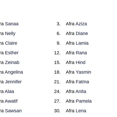
ra
Sanaa
Afra
Aziza
ra
Nelly
Afra
Diane
ra
Claire
Afra
Lamia
ra
Esther
Afra
Rana
ra
Zeinab
Afra
Hind
ra
Angelina
Afra
Yasmin
ra
Jennifer
Afra
Fatma
ra
Alaa
Afra
Anita
ra
Awatif
Afra
Pamela
ra
Sawsan
Afra
Lena