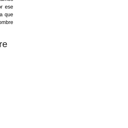
or ese
ra que
nombre
re