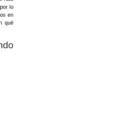
por lo
dos en
on qué
ndo