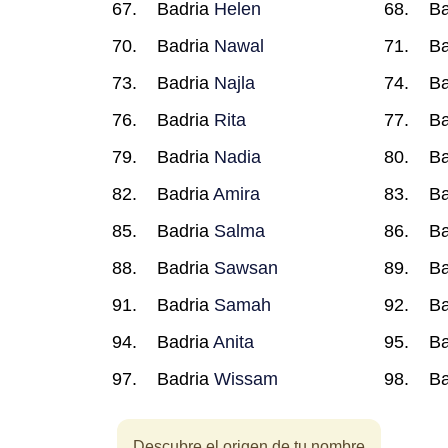
Badria
Helen
Ba
Badria
Nawal
Ba
Badria
Najla
Ba
Badria
Rita
Ba
Badria
Nadia
Ba
Badria
Amira
Ba
Badria
Salma
Ba
Badria
Sawsan
Ba
Badria
Samah
Ba
Badria
Anita
Ba
Badria
Wissam
Ba
Descubre el origen de tu nombre