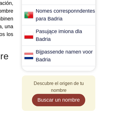
ación,
nombre
Nomes corresponndentes
mbinen
para Badria
a, una
Pasujące imiona dla
os los
Badria
Bijpassende namen voor
re
Badria
Descubre el origen de tu
nombre
Buscar un nombre