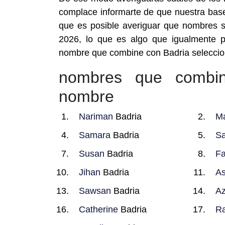
complace informarte de que nuestra base
que es posible averiguar que nombres 
2026, lo que es algo que igualmente p
nombre que combine con Badria seleccio
nombres que combi
nombre
Nariman
Badria
M
Samara
Badria
Sa
Susan
Badria
Fa
Jihan
Badria
As
Sawsan
Badria
A
Catherine
Badria
R