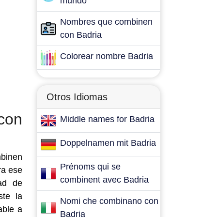
mundo
Nombres que combinen
con Badria
Colorear nombre Badria
Otros Idiomas
con
Middle names for Badria
Doppelnamen mit Badria
mbinen
Prénoms qui se
ra ese
combinent avec Badria
ad de
ste la
Nomi che combinano con
able a
Badria