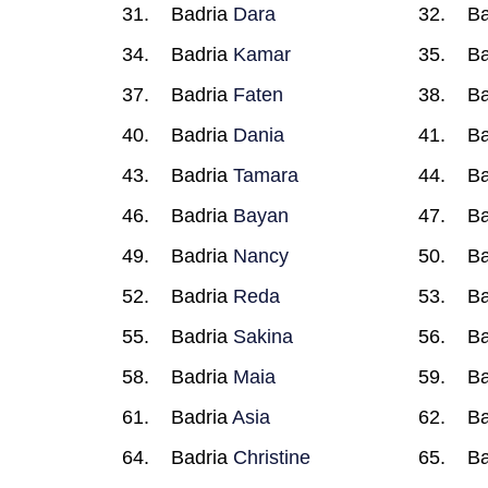
Badria
Dara
Ba
Badria
Kamar
Ba
Badria
Faten
Ba
Badria
Dania
Ba
Badria
Tamara
Ba
Badria
Bayan
Ba
Badria
Nancy
Ba
Badria
Reda
Ba
Badria
Sakina
Ba
Badria
Maia
Ba
Badria
Asia
Ba
Badria
Christine
Ba