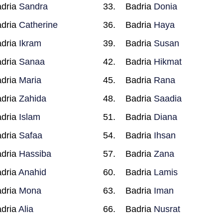
dria
Sandra
Badria
Donia
dria
Catherine
Badria
Haya
dria
Ikram
Badria
Susan
dria
Sanaa
Badria
Hikmat
dria
Maria
Badria
Rana
dria
Zahida
Badria
Saadia
dria
Islam
Badria
Diana
dria
Safaa
Badria
Ihsan
dria
Hassiba
Badria
Zana
dria
Anahid
Badria
Lamis
dria
Mona
Badria
Iman
dria
Alia
Badria
Nusrat