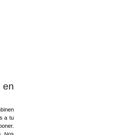
 en
mbinen
s a tu
poner.
s. Nos