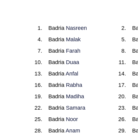
Badria
Nasreen
Ba
Badria
Malak
Ba
Badria
Farah
Ba
Badria
Duaa
Ba
Badria
Anfal
Ba
Badria
Rabha
Ba
Badria
Madiha
Ba
Badria
Samara
Ba
Badria
Noor
Ba
Badria
Anam
Ba