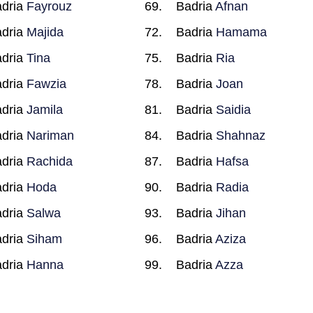
dria
Fayrouz
Badria
Afnan
dria
Majida
Badria
Hamama
dria
Tina
Badria
Ria
dria
Fawzia
Badria
Joan
dria
Jamila
Badria
Saidia
dria
Nariman
Badria
Shahnaz
dria
Rachida
Badria
Hafsa
dria
Hoda
Badria
Radia
dria
Salwa
Badria
Jihan
dria
Siham
Badria
Aziza
dria
Hanna
Badria
Azza