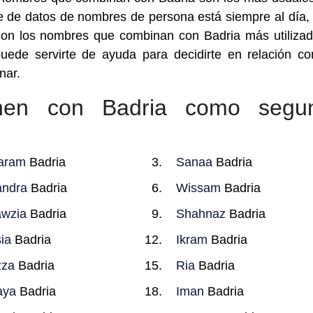
 de datos de nombres de persona está siempre al día, 
son los nombres que combinan con Badria más utiliza
uede servirte de ayuda para decidirte en relación c
nar.
nen con Badria como segu
aram
Badria
Sanaa
Badria
ndra
Badria
Wissam
Badria
wzia
Badria
Shahnaz
Badria
ia
Badria
Ikram
Badria
zza
Badria
Ria
Badria
aya
Badria
Iman
Badria