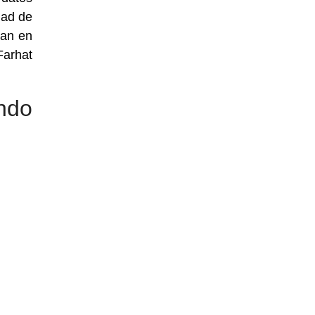
dad de
tan en
Farhat
ndo