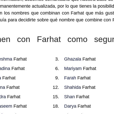
anentemente actualizada, por lo que tienes la posibili
son los nombres que combinan con Farhat que más gus
guía para decidirte sobre qué nombre que combine con 
nen con Farhat como segu
eshma
Farhat
Ghazala
Farhat
adina
Farhat
Mariyam
Farhat
a
Farhat
Farah
Farhat
ina
Farhat
Shahida
Farhat
dra
Farhat
Shan
Farhat
aseem
Farhat
Darya
Farhat