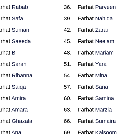
rhat
Rabab
Farhat
Parveen
rhat
Safa
Farhat
Nahida
rhat
Suman
Farhat
Zarai
rhat
Saeeda
Farhat
Neelam
rhat
Bi
Farhat
Mariam
rhat
Saran
Farhat
Yara
rhat
Rihanna
Farhat
Mina
rhat
Saiqa
Farhat
Sana
rhat
Amira
Farhat
Samina
rhat
Amara
Farhat
Marzia
rhat
Ghazala
Farhat
Sumaira
rhat
Ana
Farhat
Kalsoom