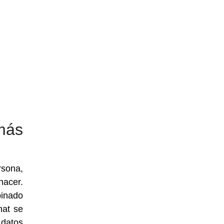
más
sona,
acer.
binado
hat se
 datos