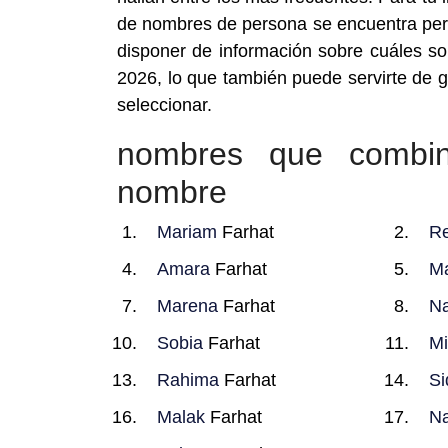
de nombres de persona se encuentra perm
disponer de información sobre cuáles 
2026, lo que también puede servirte de 
seleccionar.
nombres que combi
nombre
Mariam
Farhat
R
Amara
Farhat
M
Marena
Farhat
N
Sobia
Farhat
M
Rahima
Farhat
Si
Malak
Farhat
N