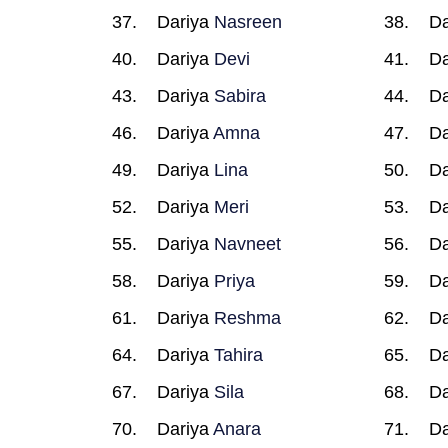
Dariya
Nasreen
Da
Dariya
Devi
Da
Dariya
Sabira
Da
Dariya
Amna
Da
Dariya
Lina
Da
Dariya
Meri
Da
Dariya
Navneet
Da
Dariya
Priya
Da
Dariya
Reshma
Da
Dariya
Tahira
Da
Dariya
Sila
Da
Dariya
Anara
Da