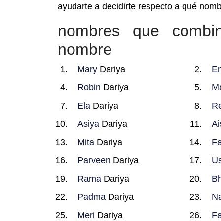
ayudarte a decidirte respecto a qué nomb
nombres que combi
nombre
Mary
Dariya
E
Robin
Dariya
Ma
Ela
Dariya
R
Asiya
Dariya
Ai
Mita
Dariya
Fa
Parveen
Dariya
U
Rama
Dariya
Bh
Padma
Dariya
Na
Meri
Dariya
Fa