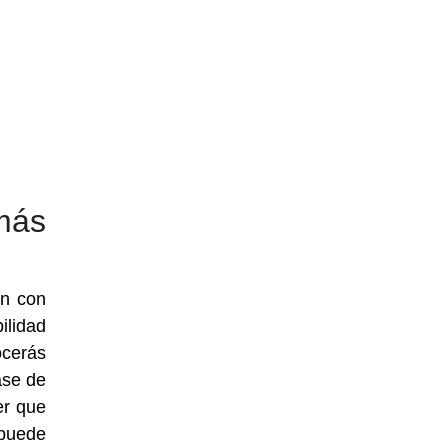
más
en con
ilidad
ocerás
ase de
er que
 puede