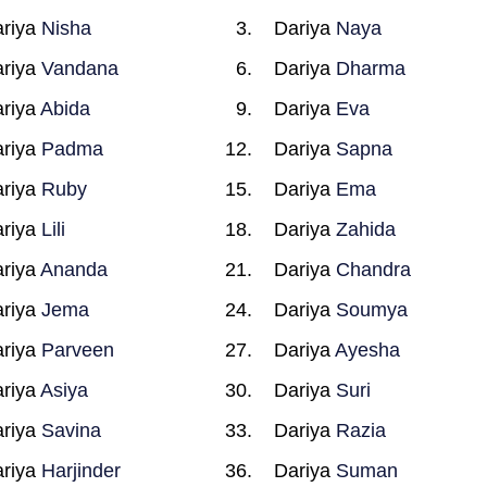
riya
Nisha
Dariya
Naya
riya
Vandana
Dariya
Dharma
riya
Abida
Dariya
Eva
riya
Padma
Dariya
Sapna
riya
Ruby
Dariya
Ema
riya
Lili
Dariya
Zahida
riya
Ananda
Dariya
Chandra
riya
Jema
Dariya
Soumya
riya
Parveen
Dariya
Ayesha
riya
Asiya
Dariya
Suri
riya
Savina
Dariya
Razia
riya
Harjinder
Dariya
Suman