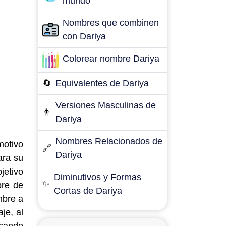
mundo
Nombres que combinen
con Dariya
Colorear nombre Dariya
🔄
Equivalentes de Dariya
Versiones Masculinas de
👨
Dariya
Nombres Relacionados de
motivo
🔗
Dariya
ara su
jetivo
Diminutivos y Formas
✨
bre de
Cortas de Dariya
mbre a
je, al