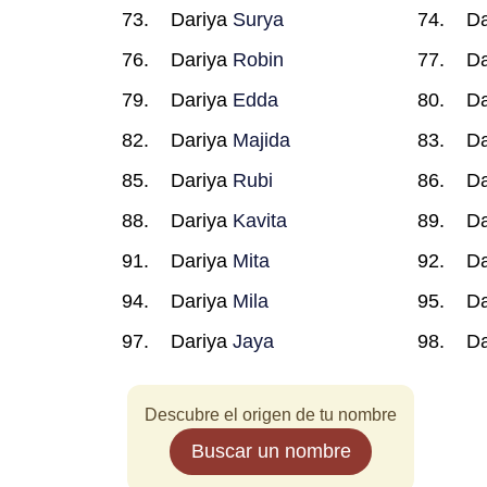
Dariya
Surya
Da
Dariya
Robin
Da
Dariya
Edda
Da
Dariya
Majida
Da
Dariya
Rubi
Da
Dariya
Kavita
Da
Dariya
Mita
Da
Dariya
Mila
Da
Dariya
Jaya
Da
Descubre el origen de tu nombre
Buscar un nombre