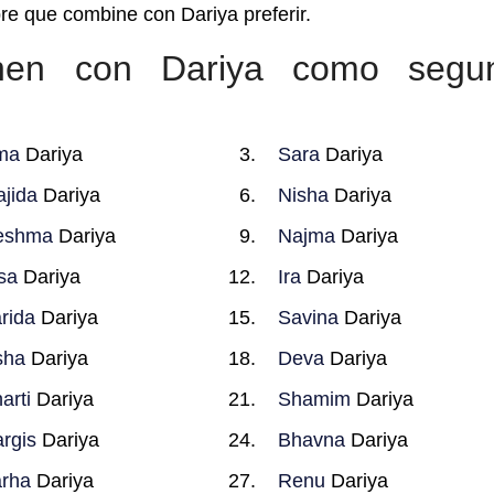
re que combine con Dariya preferir.
nen con Dariya como segu
ma
Dariya
Sara
Dariya
jida
Dariya
Nisha
Dariya
eshma
Dariya
Najma
Dariya
sa
Dariya
Ira
Dariya
rida
Dariya
Savina
Dariya
sha
Dariya
Deva
Dariya
arti
Dariya
Shamim
Dariya
rgis
Dariya
Bhavna
Dariya
rha
Dariya
Renu
Dariya