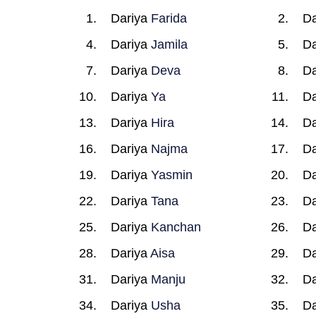
Dariya
Farida
Da
Dariya
Jamila
Da
Dariya
Deva
Da
Dariya
Ya
Da
Dariya
Hira
Da
Dariya
Najma
Da
Dariya
Yasmin
Da
Dariya
Tana
Da
Dariya
Kanchan
Da
Dariya
Aisa
Da
Dariya
Manju
Da
Dariya
Usha
Da