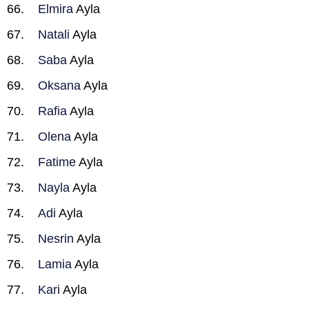
Elmira
Ayla
Natali
Ayla
Saba
Ayla
Oksana
Ayla
Rafia
Ayla
Olena
Ayla
Fatime
Ayla
Nayla
Ayla
Adi
Ayla
Nesrin
Ayla
Lamia
Ayla
Kari
Ayla