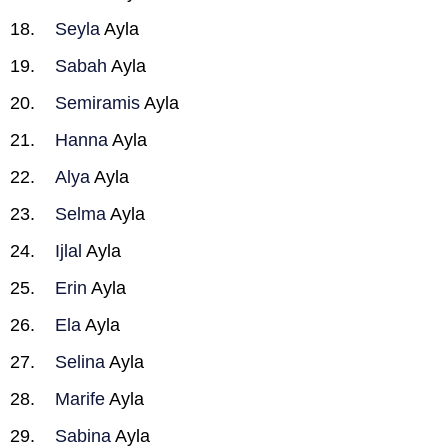
Seyla
Ayla
Sabah
Ayla
Semiramis
Ayla
Hanna
Ayla
Alya
Ayla
Selma
Ayla
Ijlal
Ayla
Erin
Ayla
Ela
Ayla
Selina
Ayla
Marife
Ayla
Sabina
Ayla