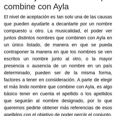
combine con Ayla
El nivel de aceptación es tan solo una de las causas
que pueden ayudarte a decantarte por un nombre
compuesto u otro. La musicalidad, el poder ver
juntos distintos nombres que combinen con Ayla en
un único listado, de manera en que se pueda
contraponer la manera en que los nombres se ven
escritos un nombre junto al otro, o la mayor
presencia o ausencia de un nombre en un país
determinado, pueden ser de la misma forma,
factores a tener en consideración. A parte de elegir
el más lindo nombre que combine con Ayla, es algo
básico tener en cuenta el apellido o los apellidos
que seguirán al nombre designado, por lo que
queremos pedirte obtener más referencias de esos
apellidos con el objetivo de poder perciir el conjunto.