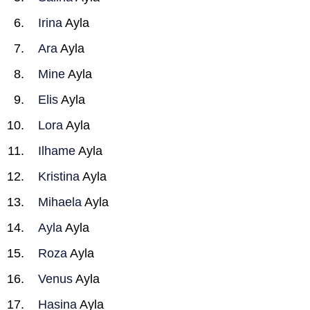
Irina
Ayla
Ara
Ayla
Mine
Ayla
Elis
Ayla
Lora
Ayla
Ilhame
Ayla
Kristina
Ayla
Mihaela
Ayla
Ayla
Ayla
Roza
Ayla
Venus
Ayla
Hasina
Ayla