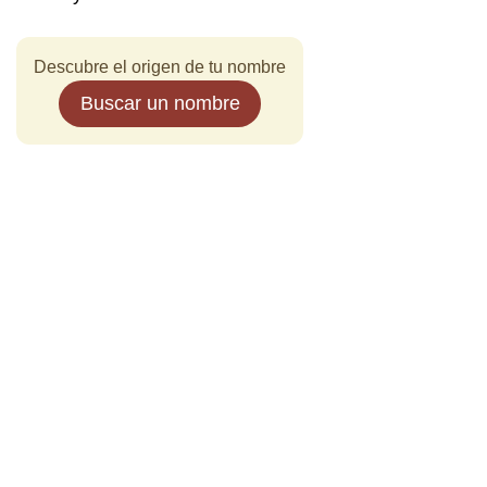
Descubre el origen de tu nombre
Buscar un nombre