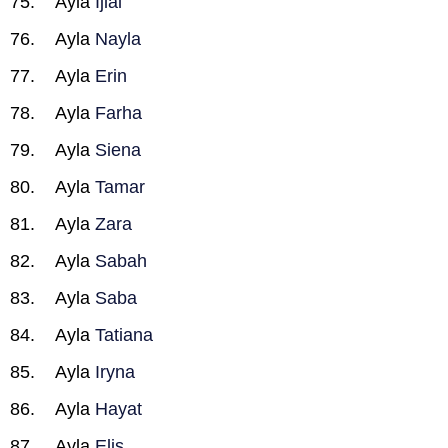
Ayla
Ijlal
Ayla
Nayla
Ayla
Erin
Ayla
Farha
Ayla
Siena
Ayla
Tamar
Ayla
Zara
Ayla
Sabah
Ayla
Saba
Ayla
Tatiana
Ayla
Iryna
Ayla
Hayat
Ayla
Elis