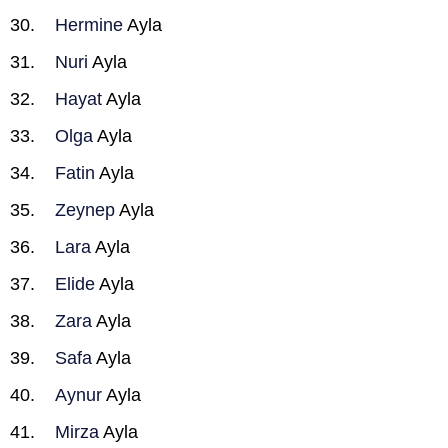
Hermine
Ayla
Nuri
Ayla
Hayat
Ayla
Olga
Ayla
Fatin
Ayla
Zeynep
Ayla
Lara
Ayla
Elide
Ayla
Zara
Ayla
Safa
Ayla
Aynur
Ayla
Mirza
Ayla