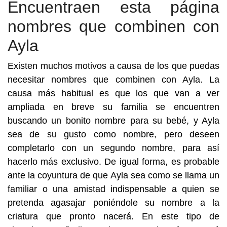
Encuentraen esta página
nombres que combinen con
Ayla
Existen muchos motivos a causa de los que puedas
necesitar nombres que combinen con Ayla. La
causa más habitual es que los que van a ver
ampliada en breve su familia se encuentren
buscando un bonito nombre para su bebé, y Ayla
sea de su gusto como nombre, pero deseen
completarlo con un segundo nombre, para así
hacerlo más exclusivo. De igual forma, es probable
ante la coyuntura de que Ayla sea como se llama un
familiar o una amistad indispensable a quien se
pretenda agasajar poniéndole su nombre a la
criatura que pronto nacerá. En este tipo de