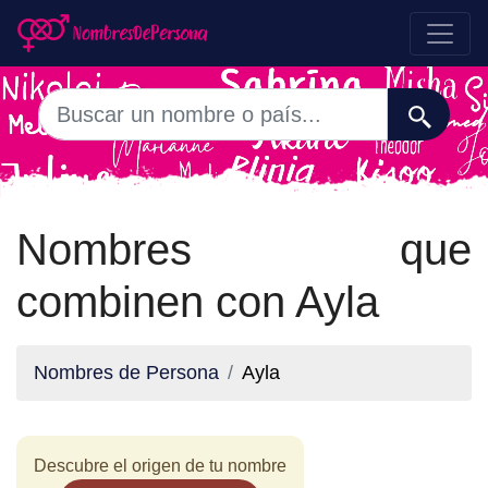
Nombres que
combinen con Ayla
Nombres de Persona
Ayla
Descubre el origen de tu nombre