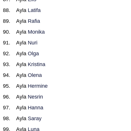
Ayla
Latifa
Ayla
Rafia
Ayla
Monika
Ayla
Nuri
Ayla
Olga
Ayla
Kristina
Ayla
Olena
Ayla
Hermine
Ayla
Nesrin
Ayla
Hanna
Ayla
Saray
Ayla
Luna