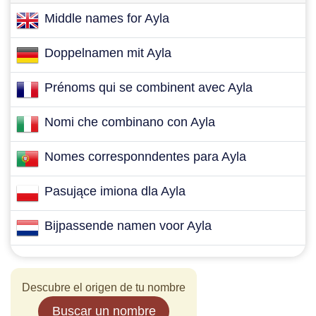
Middle names for Ayla
Doppelnamen mit Ayla
Prénoms qui se combinent avec Ayla
Nomi che combinano con Ayla
Nomes corresponndentes para Ayla
Pasujące imiona dla Ayla
Bijpassende namen voor Ayla
Descubre el origen de tu nombre
Buscar un nombre