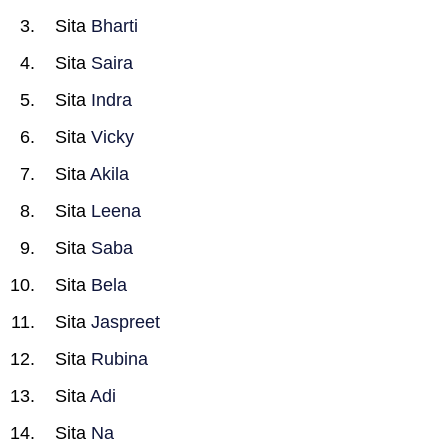
Sita
Bharti
Sita
Saira
Sita
Indra
Sita
Vicky
Sita
Akila
Sita
Leena
Sita
Saba
Sita
Bela
Sita
Jaspreet
Sita
Rubina
Sita
Adi
Sita
Na