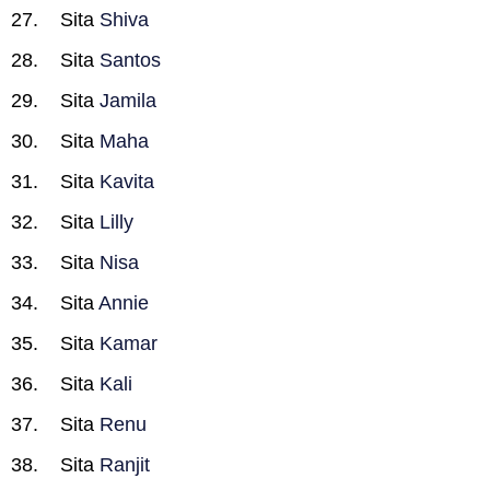
Sita
Shiva
Sita
Santos
Sita
Jamila
Sita
Maha
Sita
Kavita
Sita
Lilly
Sita
Nisa
Sita
Annie
Sita
Kamar
Sita
Kali
Sita
Renu
Sita
Ranjit