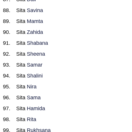
Sita
Savina
Sita
Mamta
Sita
Zahida
Sita
Shabana
Sita
Sheena
Sita
Samar
Sita
Shalini
Sita
Nira
Sita
Sama
Sita
Hamida
Sita
Rita
Sita
Rukhsana