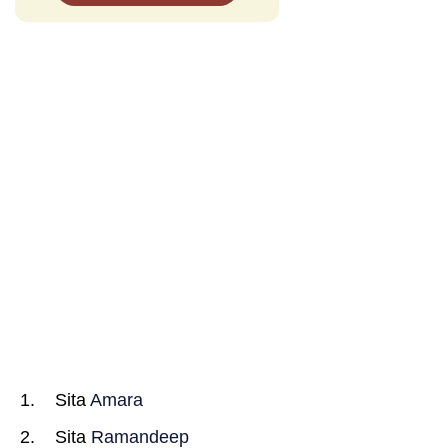
Sita
Amara
Sita
Ramandeep