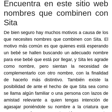
Encuentra en este sitio web
nombres que combinen con
Sita
De bien seguro hay muchos motivos a causa de los
que necesites nombres que combinen con Sita. El
motivo más común es que quienes está esperando
un bebé se hallen buscando un adecuado nombre
para ese bebé que está por llegar, y Sita les agrade
como nombre, pero sientan la necesidad de
complementarlo con otro nombre, con la finalidad
de hacerlo más distintivo. También existe la
posibilidad de ante el hecho de que Sita sea como
se llama algún familiar o una persona con lazos de
amistad relevante a quien tengas intención de
agasajar poniéndole su nombre a la criatura que