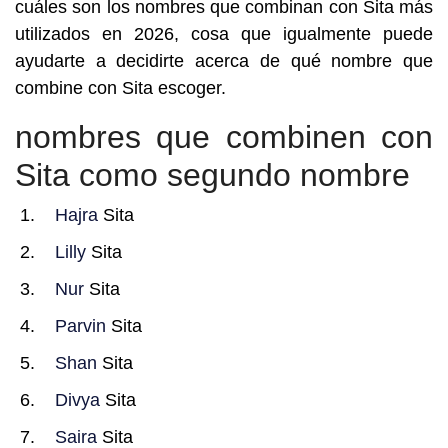
cuáles son los nombres que combinan con Sita más
utilizados en 2026, cosa que igualmente puede
ayudarte a decidirte acerca de qué nombre que
combine con Sita escoger.
nombres que combinen con
Sita como segundo nombre
Hajra
Sita
Lilly
Sita
Nur
Sita
Parvin
Sita
Shan
Sita
Divya
Sita
Saira
Sita