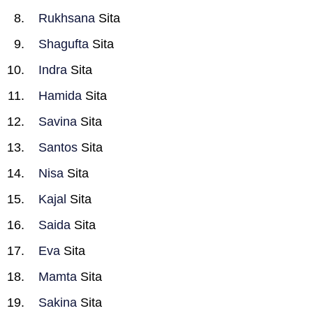
Rukhsana
Sita
Shagufta
Sita
Indra
Sita
Hamida
Sita
Savina
Sita
Santos
Sita
Nisa
Sita
Kajal
Sita
Saida
Sita
Eva
Sita
Mamta
Sita
Sakina
Sita