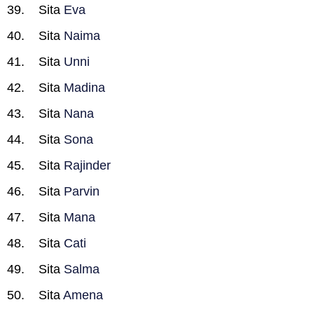
Sita
Eva
Sita
Naima
Sita
Unni
Sita
Madina
Sita
Nana
Sita
Sona
Sita
Rajinder
Sita
Parvin
Sita
Mana
Sita
Cati
Sita
Salma
Sita
Amena