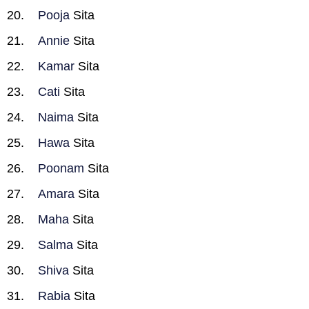
Pooja
Sita
Annie
Sita
Kamar
Sita
Cati
Sita
Naima
Sita
Hawa
Sita
Poonam
Sita
Amara
Sita
Maha
Sita
Salma
Sita
Shiva
Sita
Rabia
Sita