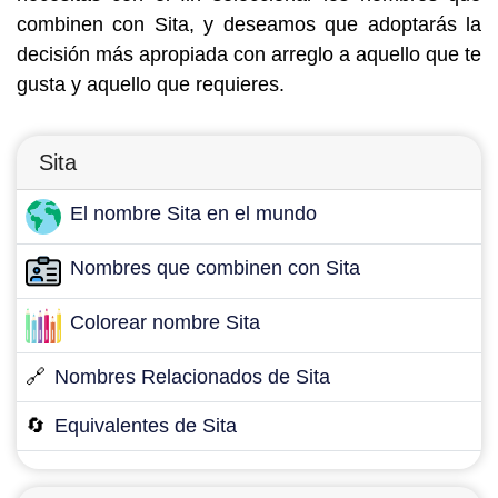
combinen con Sita, y deseamos que adoptarás la
decisión más apropiada con arreglo a aquello que te
gusta y aquello que requieres.
Sita
El nombre Sita en el mundo
Nombres que combinen con Sita
Colorear nombre Sita
🔗
Nombres Relacionados de Sita
🔄
Equivalentes de Sita