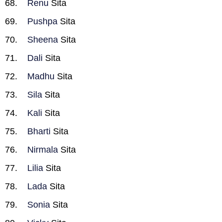
Renu
Sita
Pushpa
Sita
Sheena
Sita
Dali
Sita
Madhu
Sita
Sila
Sita
Kali
Sita
Bharti
Sita
Nirmala
Sita
Lilia
Sita
Lada
Sita
Sonia
Sita