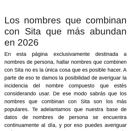
Los nombres que combinan
con Sita que más abundan
en 2026
En esta página exclusivamente destinada a
nombres de persona, hallar nombres que combinen
con Sita no es la única cosa que es posible hacer. A
parte de eso te damos la posibilidad de averiguar la
incidencia del nombre compuesto que estés
considerando usar. De ese modo sabrás que los
nombres que combinan con Sita son los más
populares. Te adelantamos que nuestra base de
datos de nombres de persona se encuentra
continuamente al día, y por eso puedes averiguar