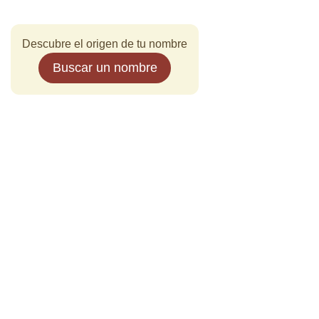
Descubre el origen de tu nombre
Buscar un nombre