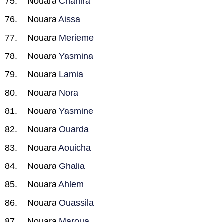
Nouara
Chahira
Nouara
Aissa
Nouara
Merieme
Nouara
Yasmina
Nouara
Lamia
Nouara
Nora
Nouara
Yasmine
Nouara
Ouarda
Nouara
Aouicha
Nouara
Ghalia
Nouara
Ahlem
Nouara
Ouassila
Nouara
Maroua