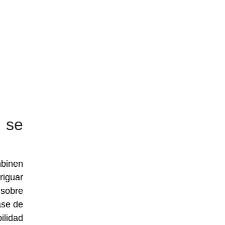
 se
mbinen
riguar
 sobre
ase de
ilidad