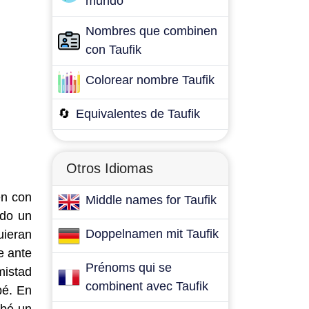
mundo
Nombres que combinen
con Taufik
Colorear nombre Taufik
🔄
Equivalentes de Taufik
Otros Idiomas
en con
Middle names for Taufik
ndo un
Doppelnamen mit Taufik
uieran
e ante
Prénoms qui se
mistad
combinent avec Taufik
bé. En