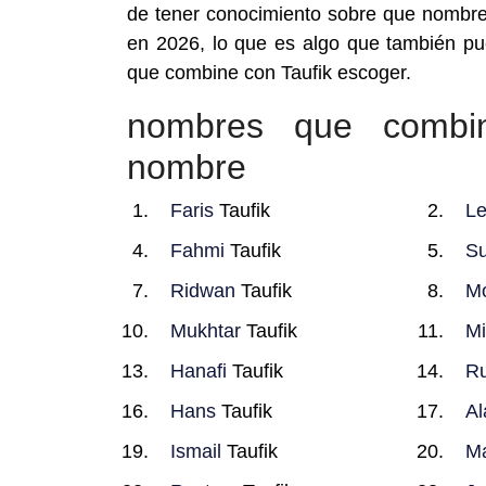
de tener conocimiento sobre que nombr
en 2026, lo que es algo que también p
que combine con Taufik escoger.
nombres que combi
nombre
Faris
Taufik
Le
Fahmi
Taufik
Su
Ridwan
Taufik
M
Mukhtar
Taufik
Mi
Hanafi
Taufik
Ru
Hans
Taufik
Al
Ismail
Taufik
M