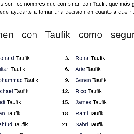
es son los nombres que combinan con Taufik que más 
uede ayudarte a tomar una decisión en cuanto a qué 
nen con Taufik como segu
onard
Taufik
Ronal
Taufik
ltan
Taufik
Arie
Taufik
ohammad
Taufik
Senen
Taufik
chael
Taufik
Rico
Taufik
di
Taufik
James
Taufik
an
Taufik
Rami
Taufik
ahfud
Taufik
Sabri
Taufik