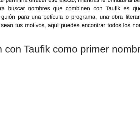
e permitirá ofrecer ese afecto, mientras le brindas al b
 para buscar nombres que combinen con Taufik es q
guión para una película o programa, una obra literar
 sean tus motivos, aquí puedes encontrar todos los n
 con Taufik como primer nomb