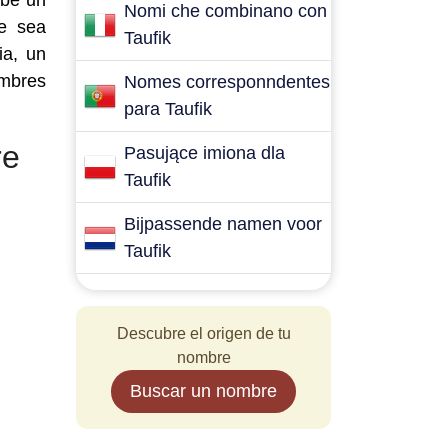
ebé un
Nomi che combinano con
ue sea
Taufik
ia, un
ombres
Nomes corresponndentes
para Taufik
re
Pasujące imiona dla
Taufik
Bijpassende namen voor
Taufik
Descubre el origen de tu
nombre
Buscar un nombre