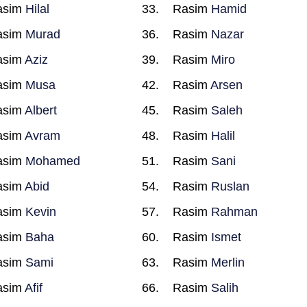
asim
Hilal
Rasim
Hamid
asim
Murad
Rasim
Nazar
asim
Aziz
Rasim
Miro
asim
Musa
Rasim
Arsen
asim
Albert
Rasim
Saleh
asim
Avram
Rasim
Halil
asim
Mohamed
Rasim
Sani
asim
Abid
Rasim
Ruslan
asim
Kevin
Rasim
Rahman
asim
Baha
Rasim
Ismet
asim
Sami
Rasim
Merlin
asim
Afif
Rasim
Salih