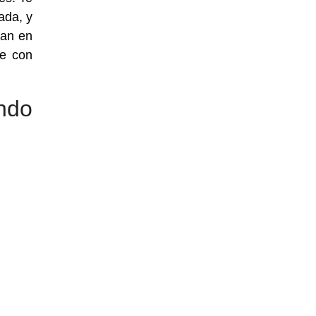
ada, y
tan en
ne con
ndo