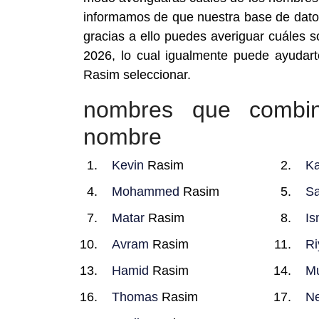
informamos de que nuestra base de dato
gracias a ello puedes averiguar cuáles
2026, lo cual igualmente puede ayudar
Rasim seleccionar.
nombres que combi
nombre
Kevin
Rasim
K
Mohammed
Rasim
S
Matar
Rasim
Is
Avram
Rasim
Ri
Hamid
Rasim
M
Thomas
Rasim
Ne