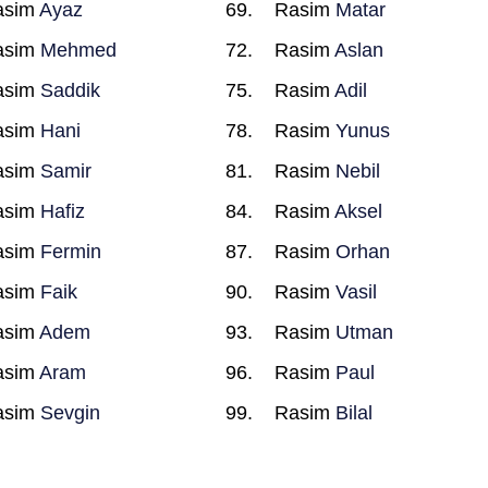
asim
Ayaz
Rasim
Matar
asim
Mehmed
Rasim
Aslan
asim
Saddik
Rasim
Adil
asim
Hani
Rasim
Yunus
asim
Samir
Rasim
Nebil
asim
Hafiz
Rasim
Aksel
asim
Fermin
Rasim
Orhan
asim
Faik
Rasim
Vasil
asim
Adem
Rasim
Utman
asim
Aram
Rasim
Paul
asim
Sevgin
Rasim
Bilal