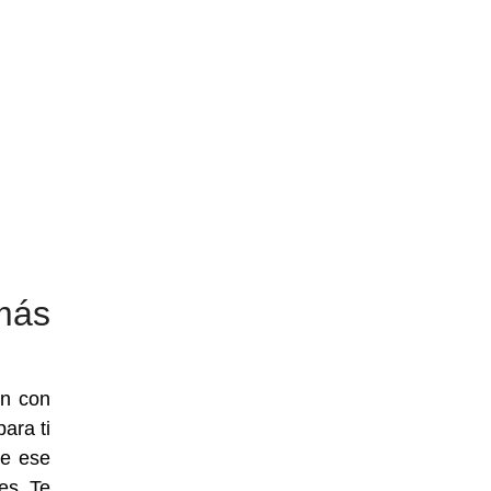
más
en con
ara ti
De ese
es. Te