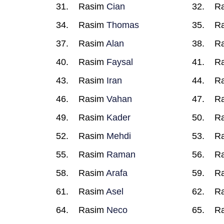
Rasim
Cian
R
Rasim
Thomas
R
Rasim
Alan
R
Rasim
Faysal
R
Rasim
Iran
R
Rasim
Vahan
R
Rasim
Kader
R
Rasim
Mehdi
R
Rasim
Raman
R
Rasim
Arafa
R
Rasim
Asel
R
Rasim
Neco
R