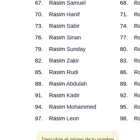
Rasim
Samuel
R
Rasim
Hanif
R
Rasim
Sabir
R
Rasim
Sinan
R
Rasim
Sunday
R
Rasim
Zakir
R
Rasim
Rudi
R
Rasim
Abdulah
R
Rasim
Kadir
R
Rasim
Mohammed
R
Rasim
Leon
R
Descubre el origen de tu nombre