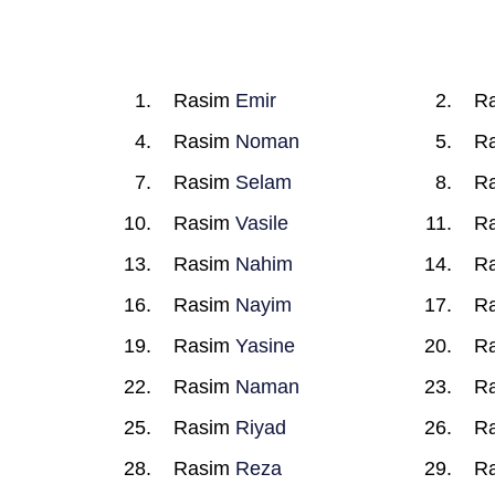
Rasim
Emir
R
Rasim
Noman
R
Rasim
Selam
R
Rasim
Vasile
R
Rasim
Nahim
R
Rasim
Nayim
R
Rasim
Yasine
R
Rasim
Naman
R
Rasim
Riyad
R
Rasim
Reza
R