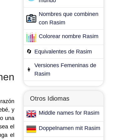
mundo
Nombres que combinen
con Rasim
Colorear nombre Rasim
🔄
Equivalentes de Rasim
Versiones Femeninas de
👩
Rasim
nen
Otros Idiomas
 razón
ebé, y
Middle names for Rasim
mo una
sea el
Doppelnamen mit Rasim
nga el