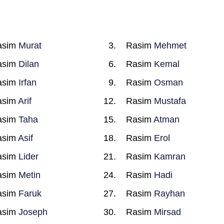
asim
Murat
Rasim
Mehmet
asim
Dilan
Rasim
Kemal
asim
Irfan
Rasim
Osman
asim
Arif
Rasim
Mustafa
asim
Taha
Rasim
Atman
asim
Asif
Rasim
Erol
asim
Lider
Rasim
Kamran
asim
Metin
Rasim
Hadi
asim
Faruk
Rasim
Rayhan
asim
Joseph
Rasim
Mirsad