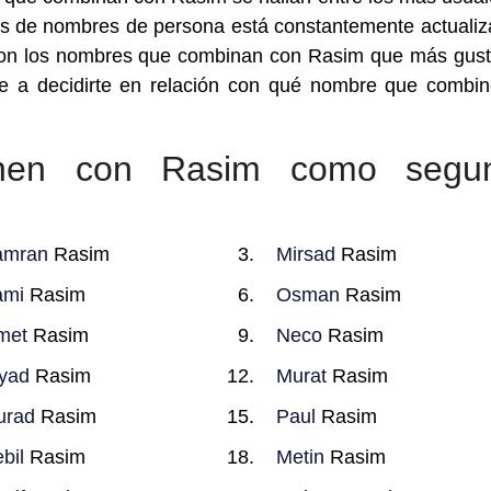
s de nombres de persona está constantemente actualiz
 son los nombres que combinan con Rasim que más gus
te a decidirte en relación con qué nombre que combi
nen con Rasim como segu
amran
Rasim
Mirsad
Rasim
ami
Rasim
Osman
Rasim
met
Rasim
Neco
Rasim
yad
Rasim
Murat
Rasim
urad
Rasim
Paul
Rasim
bil
Rasim
Metin
Rasim