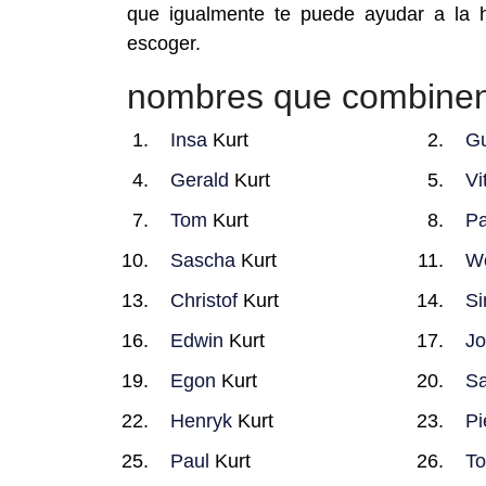
que igualmente te puede ayudar a la 
escoger.
nombres que combinen
Insa
Kurt
Gu
Gerald
Kurt
Vi
Tom
Kurt
Pa
Sascha
Kurt
Wo
Christof
Kurt
S
Edwin
Kurt
J
Egon
Kurt
Sa
Henryk
Kurt
Pi
Paul
Kurt
To