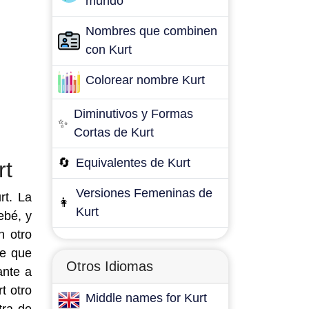
mundo
Nombres que combinen
con Kurt
Colorear nombre Kurt
Diminutivos y Formas
✨
Cortas de Kurt
🔄
Equivalentes de Kurt
rt
Versiones Femeninas de
rt. La
👩
Kurt
ebé, y
n otro
de que
Otros Idiomas
ante a
t otro
Middle names for Kurt