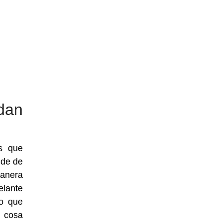
dan
s que
 de de
anera
elante
lo que
, cosa