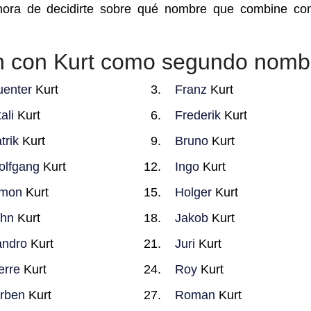
hora de decidirte sobre qué nombre que combine co
 con Kurt como segundo nomb
enter
Kurt
Franz
Kurt
tali
Kurt
Frederik
Kurt
trik
Kurt
Bruno
Kurt
lfgang
Kurt
Ingo
Kurt
imon
Kurt
Holger
Kurt
ohn
Kurt
Jakob
Kurt
ndro
Kurt
Juri
Kurt
erre
Kurt
Roy
Kurt
rben
Kurt
Roman
Kurt