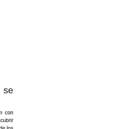
 se
en con
cubrir
de los