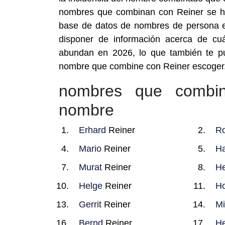
nombres que combinan con Reiner se hal
base de datos de nombres de persona est
disponer de información acerca de c
abundan en 2026, lo que también te p
nombre que combine con Reiner escoger
nombres que combi
nombre
Erhard
Reiner
R
Mario
Reiner
Ha
Murat
Reiner
He
Helge
Reiner
Ho
Gerrit
Reiner
Mi
Bernd
Reiner
He