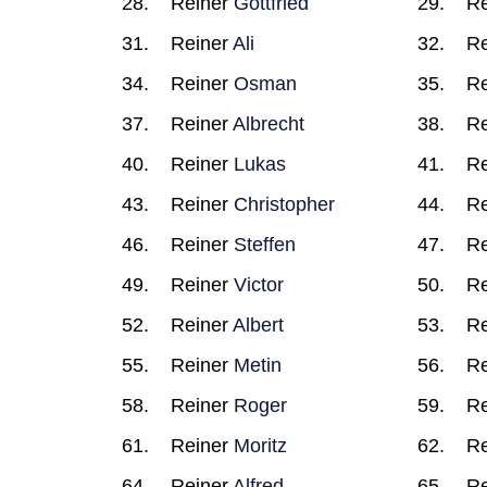
Reiner
Gottfried
Re
Reiner
Ali
Re
Reiner
Osman
Re
Reiner
Albrecht
Re
Reiner
Lukas
Re
Reiner
Christopher
Re
Reiner
Steffen
Re
Reiner
Victor
Re
Reiner
Albert
Re
Reiner
Metin
Re
Reiner
Roger
Re
Reiner
Moritz
Re
Reiner
Alfred
Re