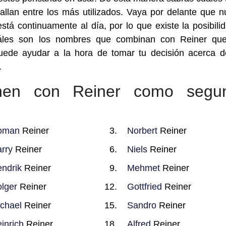
lan entre los más utilizados. Vaya por delante que n
á continuamente al día, por lo que existe la posibili
uáles son los nombres que combinan con Reiner qu
uede ayudar a la hora de tomar tu decisión acerca 
.
nen con Reiner como segu
oman
Reiner
Norbert
Reiner
rry
Reiner
Niels
Reiner
ndrik
Reiner
Mehmet
Reiner
lger
Reiner
Gottfried
Reiner
chael
Reiner
Sandro
Reiner
inrich
Reiner
Alfred
Reiner