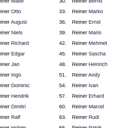
iner
Malte
Reiner
Bernd
iner
Otto
Reiner
Marko
iner
August
Reiner
Ernst
iner
Niels
Reiner
Mario
iner
Richard
Reiner
Mehmet
iner
Edgar
Reiner
Sascha
iner
Jan
Reiner
Heinrich
iner
Ingo
Reiner
Andy
iner
Dominic
Reiner
Ivan
iner
Hendrik
Reiner
Erhard
iner
Dimitri
Reiner
Marcel
iner
Ralf
Reiner
Rudi
iner
Holger
Reiner
Patrik