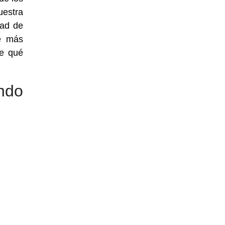
uestra
dad de
e más
de qué
ndo