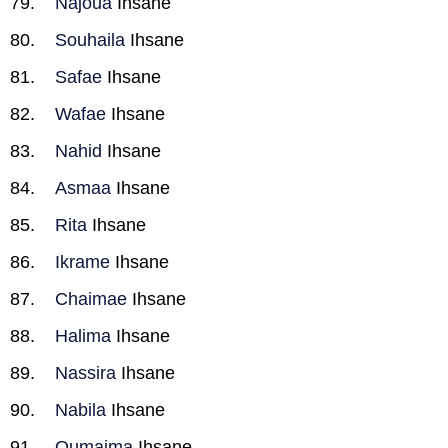
Najoua
Ihsane
Souhaila
Ihsane
Safae
Ihsane
Wafae
Ihsane
Nahid
Ihsane
Asmaa
Ihsane
Rita
Ihsane
Ikrame
Ihsane
Chaimae
Ihsane
Halima
Ihsane
Nassira
Ihsane
Nabila
Ihsane
Oumaima
Ihsane