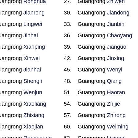
uangrong
Ronghua
Guangrong
Zhiwen
uangrong
Jianrong
Guangrong
Jiandong
uangrong
Lingwei
Guangrong
Jianbin
uangrong
Jinhai
Guangrong
Chaoyang
uangrong
Xianping
Guangrong
Jianguo
uangrong
Xinwei
Guangrong
Jinxing
uangrong
Jianhai
Guangrong
Wenyi
uangrong
Shengli
Guangrong
Qiang
uangrong
Wenjun
Guangrong
Haoran
uangrong
Xiaoliang
Guangrong
Zhijie
uangrong
Zhixiang
Guangrong
Zhirong
uangrong
Xiaojian
Guangrong
Weiming