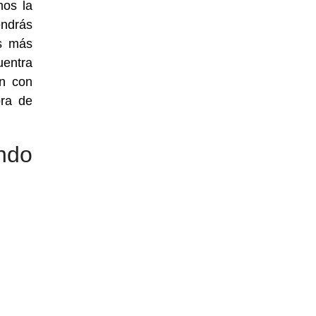
mos la
endrás
s más
entra
an con
ra de
ndo