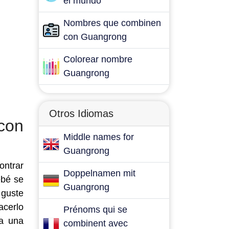
el mundo
Nombres que combinen
con Guangrong
Colorear nombre
Guangrong
Otros Idiomas
con
Middle names for
Guangrong
ontrar
Doppelnamen mit
ebé se
Guangrong
 guste
acerlo
Prénoms qui se
ma una
combinent avec