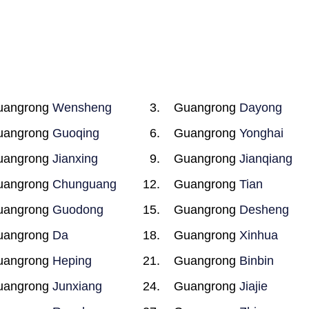
uangrong
Wensheng
Guangrong
Dayong
uangrong
Guoqing
Guangrong
Yonghai
uangrong
Jianxing
Guangrong
Jianqiang
uangrong
Chunguang
Guangrong
Tian
uangrong
Guodong
Guangrong
Desheng
uangrong
Da
Guangrong
Xinhua
uangrong
Heping
Guangrong
Binbin
uangrong
Junxiang
Guangrong
Jiajie