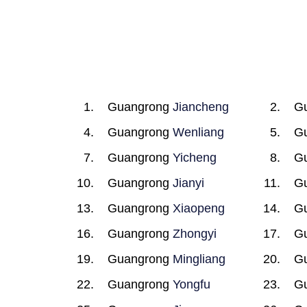
Guangrong
Jiancheng
G
Guangrong
Wenliang
G
Guangrong
Yicheng
G
Guangrong
Jianyi
G
Guangrong
Xiaopeng
G
Guangrong
Zhongyi
G
Guangrong
Mingliang
G
Guangrong
Yongfu
G