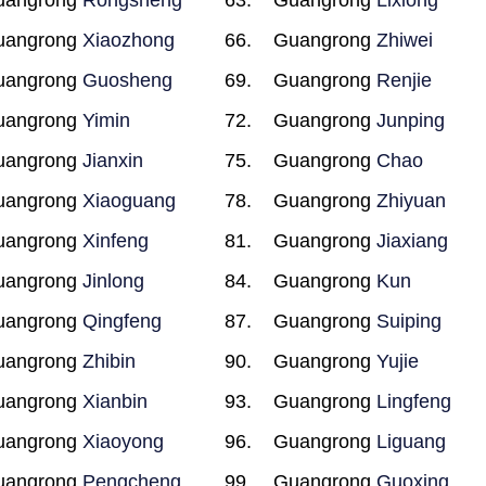
uangrong
Rongsheng
Guangrong
Lixiong
uangrong
Xiaozhong
Guangrong
Zhiwei
uangrong
Guosheng
Guangrong
Renjie
uangrong
Yimin
Guangrong
Junping
uangrong
Jianxin
Guangrong
Chao
uangrong
Xiaoguang
Guangrong
Zhiyuan
uangrong
Xinfeng
Guangrong
Jiaxiang
uangrong
Jinlong
Guangrong
Kun
uangrong
Qingfeng
Guangrong
Suiping
uangrong
Zhibin
Guangrong
Yujie
uangrong
Xianbin
Guangrong
Lingfeng
uangrong
Xiaoyong
Guangrong
Liguang
uangrong
Pengcheng
Guangrong
Guoxing