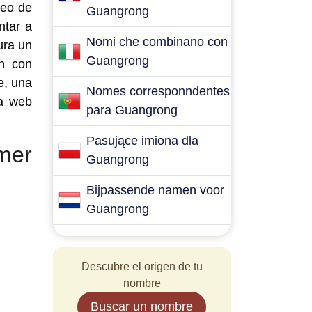
seo de
Guangrong
ntar a
Nomi che combinano con
ura un
Guangrong
en con
e, una
Nomes corresponndentes
ta web
para Guangrong
Pasujące imiona dla
mer
Guangrong
Bijpassende namen voor
Guangrong
Descubre el origen de tu
nombre
Buscar un nombre