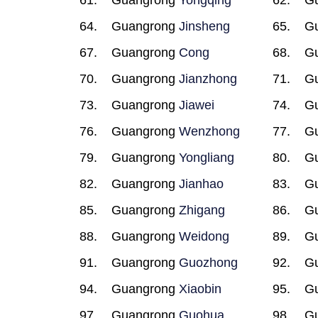
Guangrong
Yongqing
G
Guangrong
Jinsheng
G
Guangrong
Cong
G
Guangrong
Jianzhong
G
Guangrong
Jiawei
G
Guangrong
Wenzhong
G
Guangrong
Yongliang
G
Guangrong
Jianhao
G
Guangrong
Zhigang
G
Guangrong
Weidong
G
Guangrong
Guozhong
G
Guangrong
Xiaobin
G
Guangrong
Guohua
G