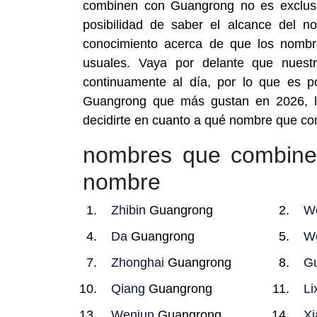
combinen con Guangrong no es exclusi
posibilidad de saber el alcance del n
conocimiento acerca de que los nomb
usuales. Vaya por delante que nues
continuamente al día, por lo que es 
Guangrong que más gustan en 2026, l
decidirte en cuanto a qué nombre que c
nombres que combin
nombre
Zhibin
Guangrong
W
Da
Guangrong
W
Zhonghai
Guangrong
G
Qiang
Guangrong
Li
Wenjun
Guangrong
Xi