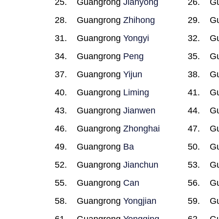
Guangrong
Jianyong
G
Guangrong
Zhihong
G
Guangrong
Yongyi
G
Guangrong
Peng
G
Guangrong
Yijun
G
Guangrong
Liming
G
Guangrong
Jianwen
G
Guangrong
Zhonghai
G
Guangrong
Ba
G
Guangrong
Jianchun
G
Guangrong
Can
G
Guangrong
Yongjian
G