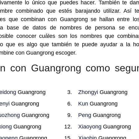
vamente lo único que puedes hacer. También te da
ombre combinado que estés barajando utilizar. Así t
res que combinan con Guangrong se hallan entre lo
tra base de datos de nombres de persona se encu
posible conocer cuáles son los nombres que combin
o que es algo que también te puede ayudar a la ho
ombine con Guangrong escoger.
en con Guangrong como segu
eidong
Guangrong
Zhongyi
Guangrong
enyi
Guangrong
Kun
Guangrong
uozhong
Guangrong
Peng
Guangrong
xiong
Guangrong
Xiaoyong
Guangrong
aopeng
Guangrong
Xiaobin
Guangrong