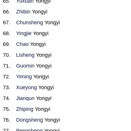
Yuxuan
Yongyi
Zhibin
Yongyi
Chunsheng
Yongyi
Yingjie
Yongyi
Chao
Yongyi
Lisheng
Yongyi
Guomin
Yongyi
Yiming
Yongyi
Xueyong
Yongyi
Jianqun
Yongyi
Zhiping
Yongyi
Dongsheng
Yongyi
Pengcheng
Yongyi