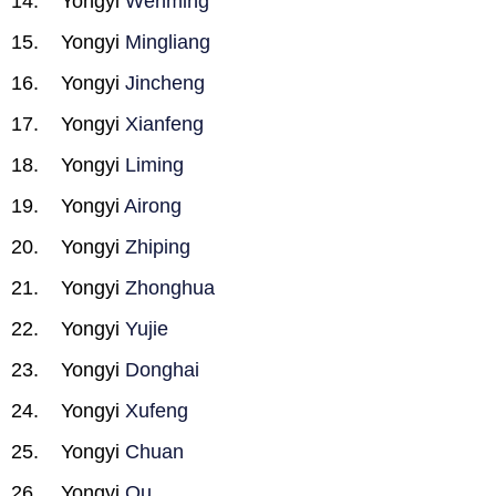
Yongyi
Wenming
Yongyi
Mingliang
Yongyi
Jincheng
Yongyi
Xianfeng
Yongyi
Liming
Yongyi
Airong
Yongyi
Zhiping
Yongyi
Zhonghua
Yongyi
Yujie
Yongyi
Donghai
Yongyi
Xufeng
Yongyi
Chuan
Yongyi
Ou