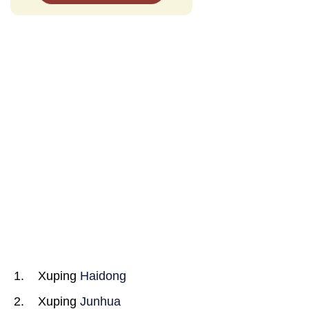
Xuping
Haidong
Xuping
Junhua