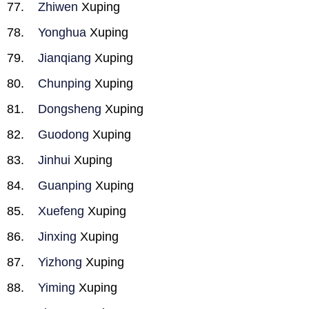
Zhiwen
Xuping
Yonghua
Xuping
Jianqiang
Xuping
Chunping
Xuping
Dongsheng
Xuping
Guodong
Xuping
Jinhui
Xuping
Guanping
Xuping
Xuefeng
Xuping
Jinxing
Xuping
Yizhong
Xuping
Yiming
Xuping