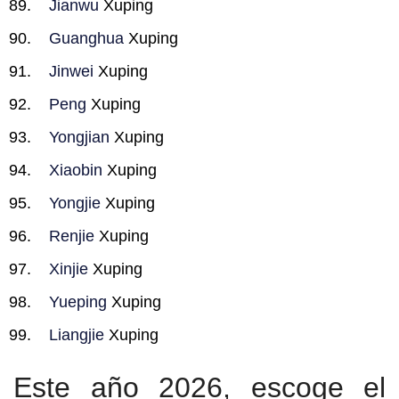
Jianwu
Xuping
Guanghua
Xuping
Jinwei
Xuping
Peng
Xuping
Yongjian
Xuping
Xiaobin
Xuping
Yongjie
Xuping
Renjie
Xuping
Xinjie
Xuping
Yueping
Xuping
Liangjie
Xuping
Este año 2026, escoge el