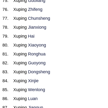
Xuping
Guoliang
Xuping
Zhifeng
Xuping
Chunsheng
Xuping
Jianxiong
Xuping
Hai
Xuping
Xiaoyong
Xuping
Ronghua
Xuping
Guoyong
Xuping
Dongsheng
Xuping
Xinjie
Xuping
Wenlong
Xuping
Luan
Xuping
Jianqun