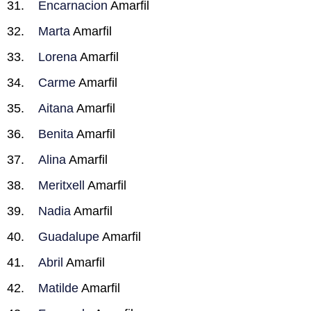
Encarnacion
Amarfil
Marta
Amarfil
Lorena
Amarfil
Carme
Amarfil
Aitana
Amarfil
Benita
Amarfil
Alina
Amarfil
Meritxell
Amarfil
Nadia
Amarfil
Guadalupe
Amarfil
Abril
Amarfil
Matilde
Amarfil