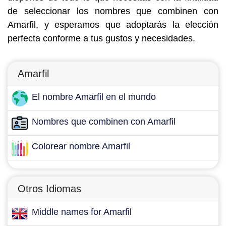
de seleccionar los nombres que combinen con
Amarfil, y esperamos que adoptarás la elección
perfecta conforme a tus gustos y necesidades.
Amarfil
El nombre Amarfil en el mundo
Nombres que combinen con Amarfil
Colorear nombre Amarfil
Otros Idiomas
Middle names for Amarfil