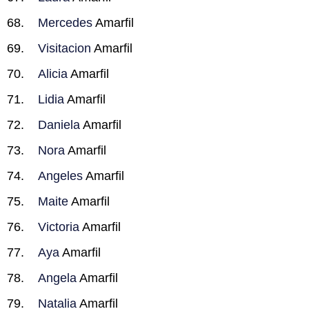
Mercedes
Amarfil
Visitacion
Amarfil
Alicia
Amarfil
Lidia
Amarfil
Daniela
Amarfil
Nora
Amarfil
Angeles
Amarfil
Maite
Amarfil
Victoria
Amarfil
Aya
Amarfil
Angela
Amarfil
Natalia
Amarfil