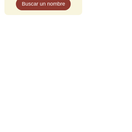
Buscar un nombre