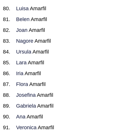
Luisa
Amarfil
Belen
Amarfil
Joan
Amarfil
Nagore
Amarfil
Ursula
Amarfil
Lara
Amarfil
Iria
Amarfil
Flora
Amarfil
Josefina
Amarfil
Gabriela
Amarfil
Ana
Amarfil
Veronica
Amarfil