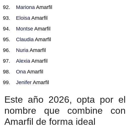
Mariona
Amarfil
Eloisa
Amarfil
Montse
Amarfil
Claudia
Amarfil
Nuria
Amarfil
Alexia
Amarfil
Ona
Amarfil
Jenifer
Amarfil
Este año 2026, opta por el
nombre que combine con
Amarfil de forma ideal