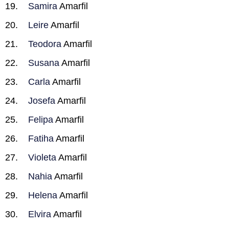
Samira
Amarfil
Leire
Amarfil
Teodora
Amarfil
Susana
Amarfil
Carla
Amarfil
Josefa
Amarfil
Felipa
Amarfil
Fatiha
Amarfil
Violeta
Amarfil
Nahia
Amarfil
Helena
Amarfil
Elvira
Amarfil