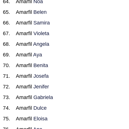
Amarfil
Noa
Amarfil
Belen
Amarfil
Samira
Amarfil
Violeta
Amarfil
Angela
Amarfil
Aya
Amarfil
Benita
Amarfil
Josefa
Amarfil
Jenifer
Amarfil
Gabriela
Amarfil
Dulce
Amarfil
Eloisa