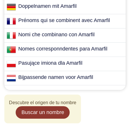
Doppelnamen mit Amarfil
Prénoms qui se combinent avec Amarfil
Nomi che combinano con Amarfil
Nomes corresponndentes para Amarfil
Pasujące imiona dla Amarfil
Bijpassende namen voor Amarfil
Descubre el origen de tu nombre
Buscar un nombre