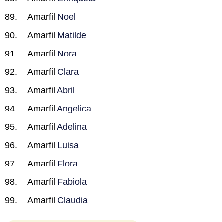
Amarfil
Noel
Amarfil
Matilde
Amarfil
Nora
Amarfil
Clara
Amarfil
Abril
Amarfil
Angelica
Amarfil
Adelina
Amarfil
Luisa
Amarfil
Flora
Amarfil
Fabiola
Amarfil
Claudia