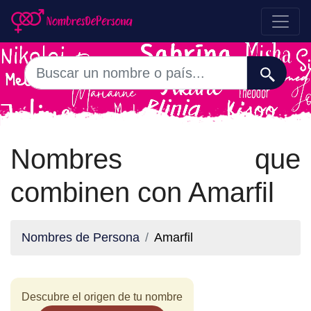
Nombres que
combinen con Amarfil
Nombres de Persona
Amarfil
Descubre el origen de tu nombre