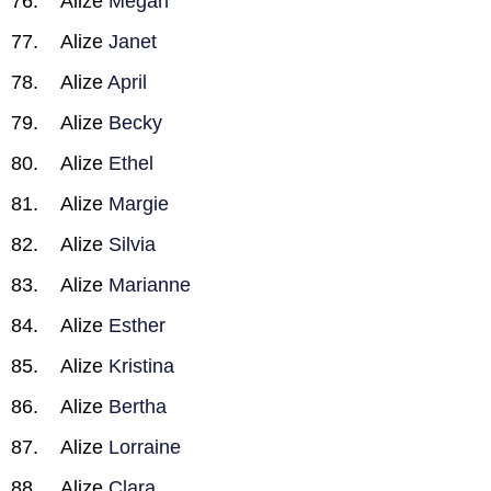
Alize
Megan
Alize
Janet
Alize
April
Alize
Becky
Alize
Ethel
Alize
Margie
Alize
Silvia
Alize
Marianne
Alize
Esther
Alize
Kristina
Alize
Bertha
Alize
Lorraine
Alize
Clara