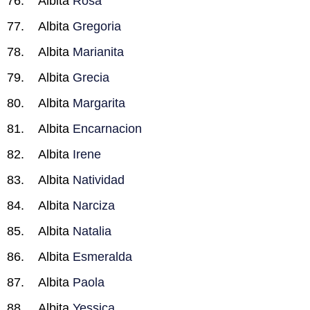
Albita
Rosa
Albita
Gregoria
Albita
Marianita
Albita
Grecia
Albita
Margarita
Albita
Encarnacion
Albita
Irene
Albita
Natividad
Albita
Narciza
Albita
Natalia
Albita
Esmeralda
Albita
Paola
Albita
Yessica