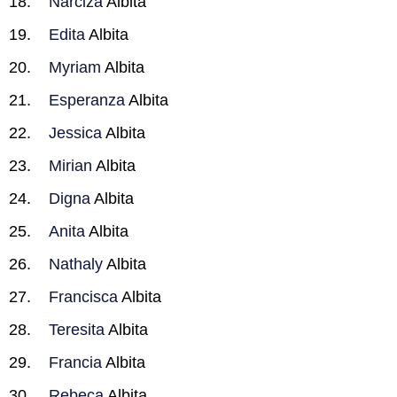
Narciza
Albita
Edita
Albita
Myriam
Albita
Esperanza
Albita
Jessica
Albita
Mirian
Albita
Digna
Albita
Anita
Albita
Nathaly
Albita
Francisca
Albita
Teresita
Albita
Francia
Albita
Rebeca
Albita