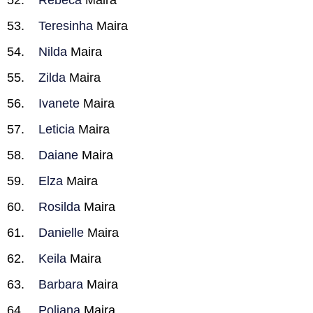
Rebeca
Maira
Teresinha
Maira
Nilda
Maira
Zilda
Maira
Ivanete
Maira
Leticia
Maira
Daiane
Maira
Elza
Maira
Rosilda
Maira
Danielle
Maira
Keila
Maira
Barbara
Maira
Poliana
Maira