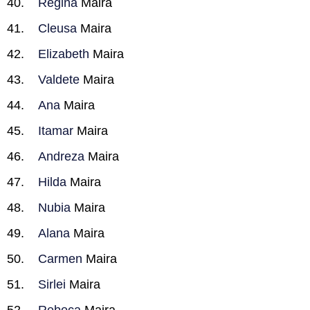
Regina
Maira
Cleusa
Maira
Elizabeth
Maira
Valdete
Maira
Ana
Maira
Itamar
Maira
Andreza
Maira
Hilda
Maira
Nubia
Maira
Alana
Maira
Carmen
Maira
Sirlei
Maira