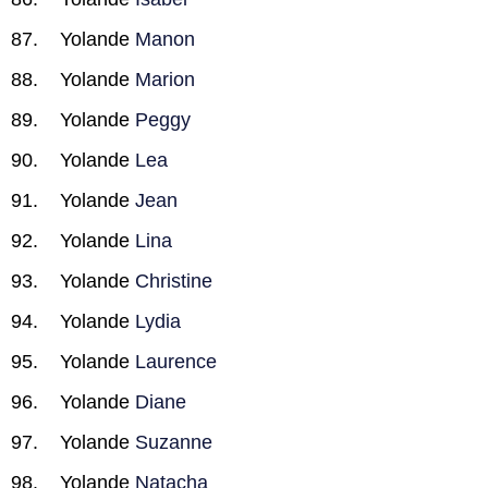
Yolande
Manon
Yolande
Marion
Yolande
Peggy
Yolande
Lea
Yolande
Jean
Yolande
Lina
Yolande
Christine
Yolande
Lydia
Yolande
Laurence
Yolande
Diane
Yolande
Suzanne
Yolande
Natacha