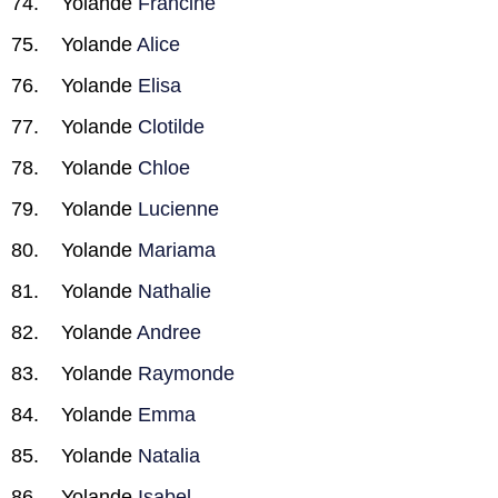
Yolande
Francine
Yolande
Alice
Yolande
Elisa
Yolande
Clotilde
Yolande
Chloe
Yolande
Lucienne
Yolande
Mariama
Yolande
Nathalie
Yolande
Andree
Yolande
Raymonde
Yolande
Emma
Yolande
Natalia
Yolande
Isabel