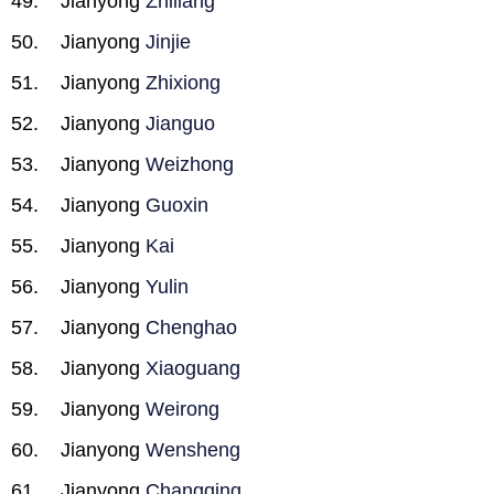
Jianyong
Zhiliang
Jianyong
Jinjie
Jianyong
Zhixiong
Jianyong
Jianguo
Jianyong
Weizhong
Jianyong
Guoxin
Jianyong
Kai
Jianyong
Yulin
Jianyong
Chenghao
Jianyong
Xiaoguang
Jianyong
Weirong
Jianyong
Wensheng
Jianyong
Changqing