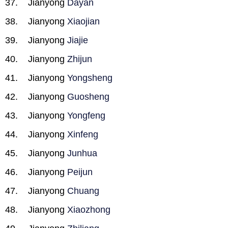
Jianyong
Dayan
Jianyong
Xiaojian
Jianyong
Jiajie
Jianyong
Zhijun
Jianyong
Yongsheng
Jianyong
Guosheng
Jianyong
Yongfeng
Jianyong
Xinfeng
Jianyong
Junhua
Jianyong
Peijun
Jianyong
Chuang
Jianyong
Xiaozhong