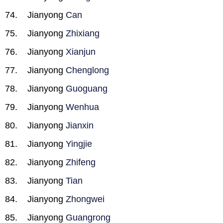
Jianyong
Can
Jianyong
Zhixiang
Jianyong
Xianjun
Jianyong
Chenglong
Jianyong
Guoguang
Jianyong
Wenhua
Jianyong
Jianxin
Jianyong
Yingjie
Jianyong
Zhifeng
Jianyong
Tian
Jianyong
Zhongwei
Jianyong
Guangrong