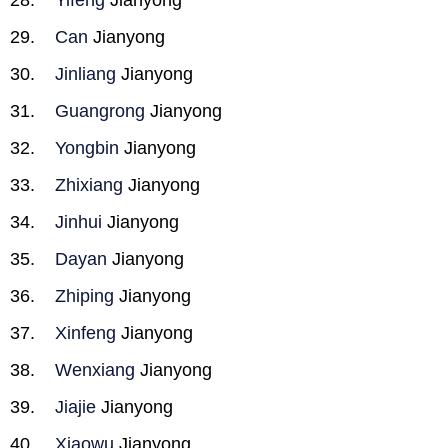
Yifeng
Jianyong
Can
Jianyong
Jinliang
Jianyong
Guangrong
Jianyong
Yongbin
Jianyong
Zhixiang
Jianyong
Jinhui
Jianyong
Dayan
Jianyong
Zhiping
Jianyong
Xinfeng
Jianyong
Wenxiang
Jianyong
Jiajie
Jianyong
Xiaowu
Jianyong