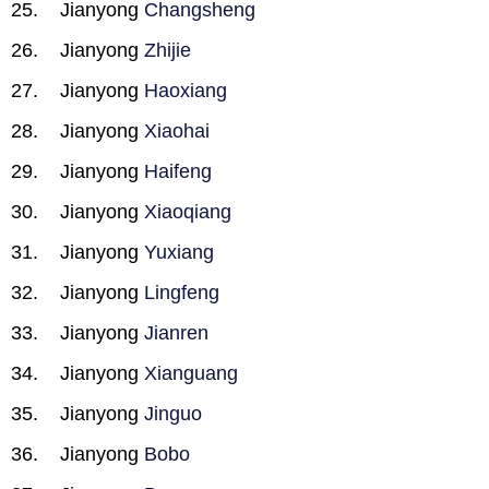
Jianyong
Changsheng
Jianyong
Zhijie
Jianyong
Haoxiang
Jianyong
Xiaohai
Jianyong
Haifeng
Jianyong
Xiaoqiang
Jianyong
Yuxiang
Jianyong
Lingfeng
Jianyong
Jianren
Jianyong
Xianguang
Jianyong
Jinguo
Jianyong
Bobo