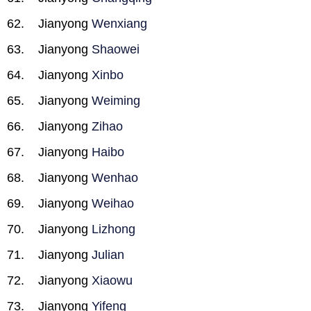
Jianyong
Wenxiang
Jianyong
Shaowei
Jianyong
Xinbo
Jianyong
Weiming
Jianyong
Zihao
Jianyong
Haibo
Jianyong
Wenhao
Jianyong
Weihao
Jianyong
Lizhong
Jianyong
Julian
Jianyong
Xiaowu
Jianyong
Yifeng