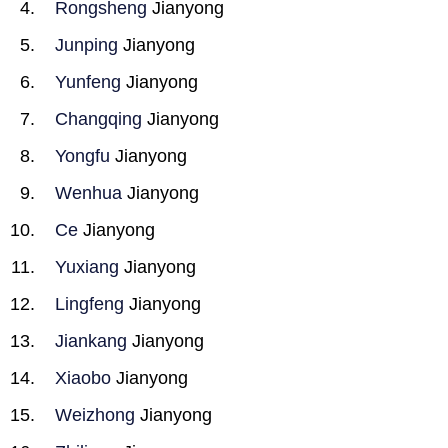
Rongsheng
Jianyong
Junping
Jianyong
Yunfeng
Jianyong
Changqing
Jianyong
Yongfu
Jianyong
Wenhua
Jianyong
Ce
Jianyong
Yuxiang
Jianyong
Lingfeng
Jianyong
Jiankang
Jianyong
Xiaobo
Jianyong
Weizhong
Jianyong