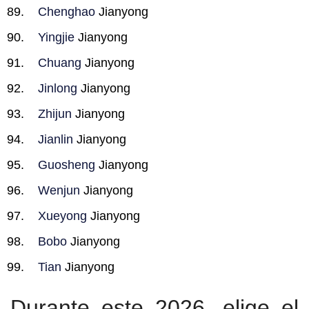
Chenghao
Jianyong
Yingjie
Jianyong
Chuang
Jianyong
Jinlong
Jianyong
Zhijun
Jianyong
Jianlin
Jianyong
Guosheng
Jianyong
Wenjun
Jianyong
Xueyong
Jianyong
Bobo
Jianyong
Tian
Jianyong
Durante este 2026, elige el