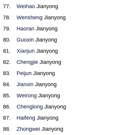
Weihao
Jianyong
Wensheng
Jianyong
Haoran
Jianyong
Guoxin
Jianyong
Xianjun
Jianyong
Chengjie
Jianyong
Peijun
Jianyong
Jianxin
Jianyong
Weirong
Jianyong
Chenglong
Jianyong
Haifeng
Jianyong
Zhongwei
Jianyong