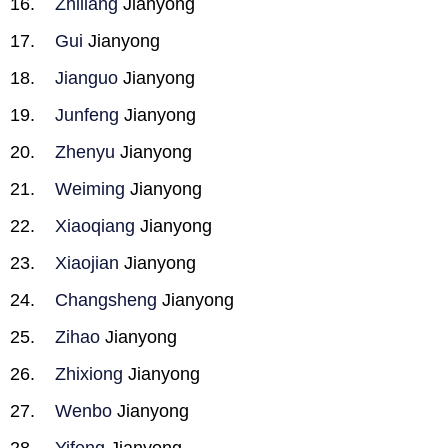
Zhiliang
Jianyong
Gui
Jianyong
Jianguo
Jianyong
Junfeng
Jianyong
Zhenyu
Jianyong
Weiming
Jianyong
Xiaoqiang
Jianyong
Xiaojian
Jianyong
Changsheng
Jianyong
Zihao
Jianyong
Zhixiong
Jianyong
Wenbo
Jianyong