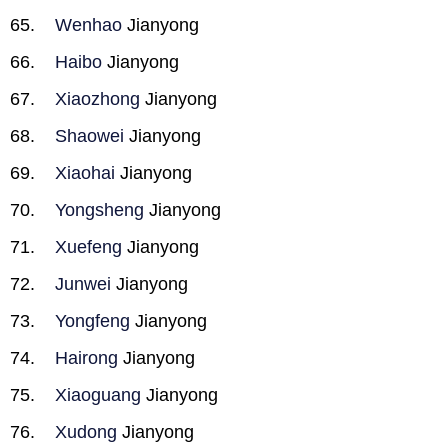
Wenhao
Jianyong
Haibo
Jianyong
Xiaozhong
Jianyong
Shaowei
Jianyong
Xiaohai
Jianyong
Yongsheng
Jianyong
Xuefeng
Jianyong
Junwei
Jianyong
Yongfeng
Jianyong
Hairong
Jianyong
Xiaoguang
Jianyong
Xudong
Jianyong