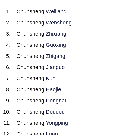
Chunsheng
Weiliang
Chunsheng
Wensheng
Chunsheng
Zhixiang
Chunsheng
Guoxing
Chunsheng
Zhigang
Chunsheng
Jianguo
Chunsheng
Kun
Chunsheng
Haojie
Chunsheng
Donghai
Chunsheng
Doudou
Chunsheng
Yongping
Chunsheng
Luan