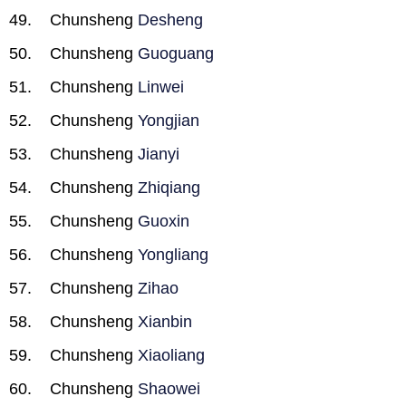
Chunsheng
Desheng
Chunsheng
Guoguang
Chunsheng
Linwei
Chunsheng
Yongjian
Chunsheng
Jianyi
Chunsheng
Zhiqiang
Chunsheng
Guoxin
Chunsheng
Yongliang
Chunsheng
Zihao
Chunsheng
Xianbin
Chunsheng
Xiaoliang
Chunsheng
Shaowei