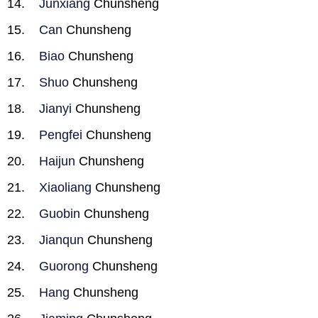
Junxiang
Chunsheng
Can
Chunsheng
Biao
Chunsheng
Shuo
Chunsheng
Jianyi
Chunsheng
Pengfei
Chunsheng
Haijun
Chunsheng
Xiaoliang
Chunsheng
Guobin
Chunsheng
Jianqun
Chunsheng
Guorong
Chunsheng
Hang
Chunsheng