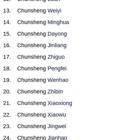
Chunsheng
Weiyi
Chunsheng
Minghua
Chunsheng
Dayong
Chunsheng
Jinliang
Chunsheng
Zhiguo
Chunsheng
Pengfei
Chunsheng
Wenhao
Chunsheng
Zhibin
Chunsheng
Xiaoxiong
Chunsheng
Xiaowu
Chunsheng
Jingwei
Chunsheng
Jianhao