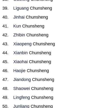
Liguang
Chunsheng
Jinhai
Chunsheng
Kun
Chunsheng
Zhibin
Chunsheng
Xiaopeng
Chunsheng
Xianbin
Chunsheng
Xiaohai
Chunsheng
Haojie
Chunsheng
Jiandong
Chunsheng
Shaowei
Chunsheng
Lingfeng
Chunsheng
Junliang
Chunsheng