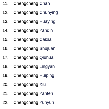
Chengcheng
Chan
Chengcheng
Chunying
Chengcheng
Huaying
Chengcheng
Yanqin
Chengcheng
Caixia
Chengcheng
Shujuan
Chengcheng
Qiuhua
Chengcheng
Lingyan
Chengcheng
Huiping
Chengcheng
Xiu
Chengcheng
Yanfen
Chengcheng
Yunyun