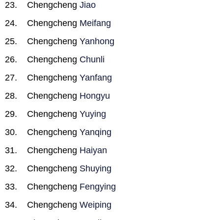
Chengcheng
Jiao
Chengcheng
Meifang
Chengcheng
Yanhong
Chengcheng
Chunli
Chengcheng
Yanfang
Chengcheng
Hongyu
Chengcheng
Yuying
Chengcheng
Yanqing
Chengcheng
Haiyan
Chengcheng
Shuying
Chengcheng
Fengying
Chengcheng
Weiping