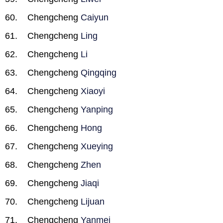
Chengcheng
Caiyun
Chengcheng
Ling
Chengcheng
Li
Chengcheng
Qingqing
Chengcheng
Xiaoyi
Chengcheng
Yanping
Chengcheng
Hong
Chengcheng
Xueying
Chengcheng
Zhen
Chengcheng
Jiaqi
Chengcheng
Lijuan
Chengcheng
Yanmei