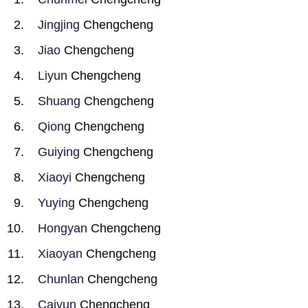
Jingjing
Chengcheng
Jiao
Chengcheng
Liyun
Chengcheng
Shuang
Chengcheng
Qiong
Chengcheng
Guiying
Chengcheng
Xiaoyi
Chengcheng
Yuying
Chengcheng
Hongyan
Chengcheng
Xiaoyan
Chengcheng
Chunlan
Chengcheng
Caiyun
Chengcheng