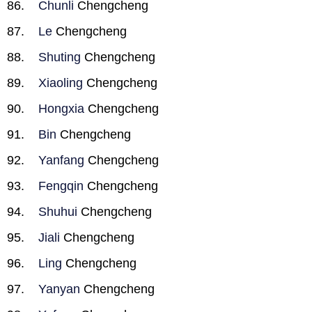
Chunli
Chengcheng
Le
Chengcheng
Shuting
Chengcheng
Xiaoling
Chengcheng
Hongxia
Chengcheng
Bin
Chengcheng
Yanfang
Chengcheng
Fengqin
Chengcheng
Shuhui
Chengcheng
Jiali
Chengcheng
Ling
Chengcheng
Yanyan
Chengcheng