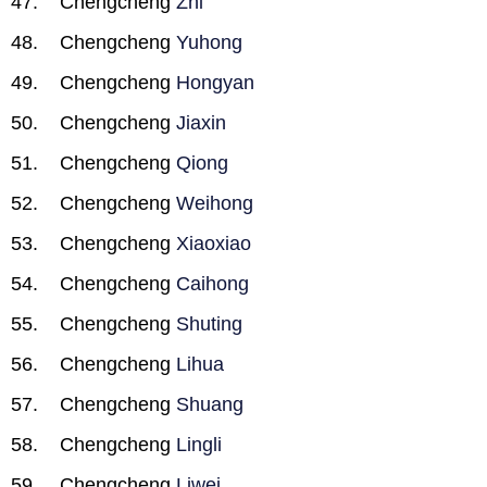
Chengcheng
Zhi
Chengcheng
Yuhong
Chengcheng
Hongyan
Chengcheng
Jiaxin
Chengcheng
Qiong
Chengcheng
Weihong
Chengcheng
Xiaoxiao
Chengcheng
Caihong
Chengcheng
Shuting
Chengcheng
Lihua
Chengcheng
Shuang
Chengcheng
Lingli
Chengcheng
Liwei