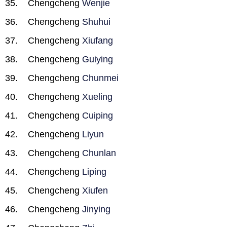
Chengcheng
Wenjie
Chengcheng
Shuhui
Chengcheng
Xiufang
Chengcheng
Guiying
Chengcheng
Chunmei
Chengcheng
Xueling
Chengcheng
Cuiping
Chengcheng
Liyun
Chengcheng
Chunlan
Chengcheng
Liping
Chengcheng
Xiufen
Chengcheng
Jinying