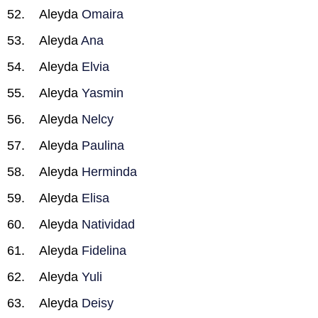
Aleyda
Omaira
Aleyda
Ana
Aleyda
Elvia
Aleyda
Yasmin
Aleyda
Nelcy
Aleyda
Paulina
Aleyda
Herminda
Aleyda
Elisa
Aleyda
Natividad
Aleyda
Fidelina
Aleyda
Yuli
Aleyda
Deisy