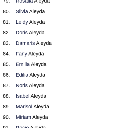
Rosalia
Aleyda
Silvia
Aleyda
Leidy
Aleyda
Doris
Aleyda
Damaris
Aleyda
Fany
Aleyda
Emilia
Aleyda
Edilia
Aleyda
Noris
Aleyda
Isabel
Aleyda
Marisol
Aleyda
Miriam
Aleyda
Rocio
Aleyda