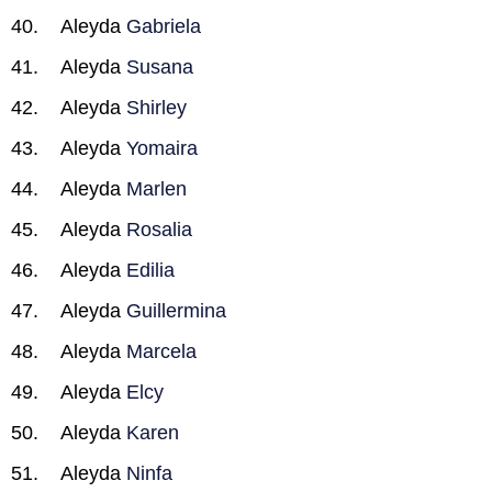
Aleyda
Gabriela
Aleyda
Susana
Aleyda
Shirley
Aleyda
Yomaira
Aleyda
Marlen
Aleyda
Rosalia
Aleyda
Edilia
Aleyda
Guillermina
Aleyda
Marcela
Aleyda
Elcy
Aleyda
Karen
Aleyda
Ninfa