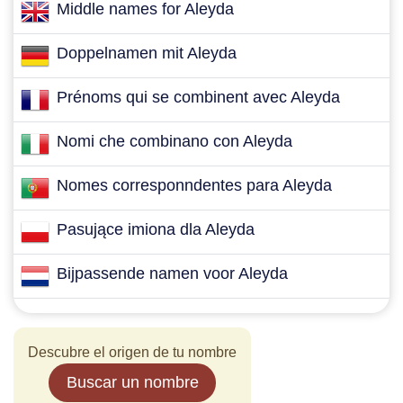
Middle names for Aleyda
Doppelnamen mit Aleyda
Prénoms qui se combinent avec Aleyda
Nomi che combinano con Aleyda
Nomes corresponndentes para Aleyda
Pasujące imiona dla Aleyda
Bijpassende namen voor Aleyda
Descubre el origen de tu nombre
Buscar un nombre