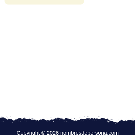
Copyright © 2026 nombresdepersona.com