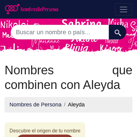
Nombres que
combinen con Aleyda
Nombres de Persona
Aleyda
Descubre el origen de tu nombre