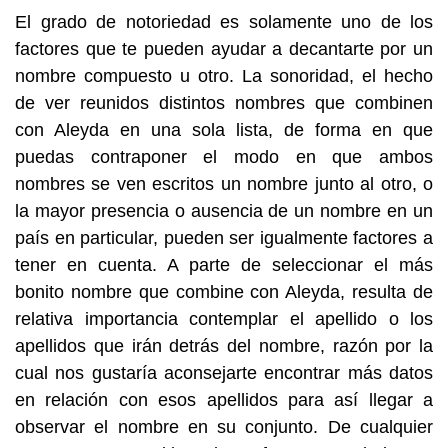
El grado de notoriedad es solamente uno de los
factores que te pueden ayudar a decantarte por un
nombre compuesto u otro. La sonoridad, el hecho
de ver reunidos distintos nombres que combinen
con Aleyda en una sola lista, de forma en que
puedas contraponer el modo en que ambos
nombres se ven escritos un nombre junto al otro, o
la mayor presencia o ausencia de un nombre en un
país en particular, pueden ser igualmente factores a
tener en cuenta. A parte de seleccionar el más
bonito nombre que combine con Aleyda, resulta de
relativa importancia contemplar el apellido o los
apellidos que irán detrás del nombre, razón por la
cual nos gustaría aconsejarte encontrar más datos
en relación con esos apellidos para así llegar a
observar el nombre en su conjunto. De cualquier