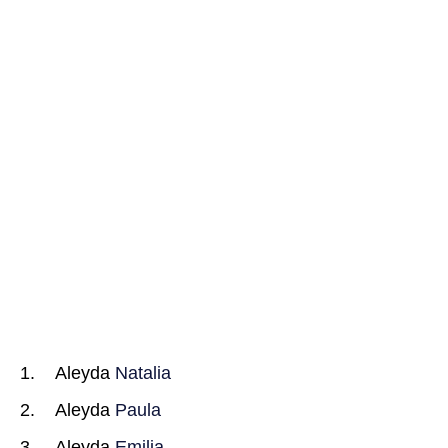
Aleyda
Natalia
Aleyda
Paula
Aleyda
Emilia