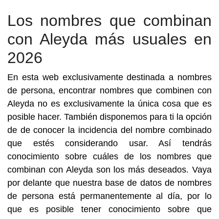
Los nombres que combinan
con Aleyda más usuales en
2026
En esta web exclusivamente destinada a nombres
de persona, encontrar nombres que combinen con
Aleyda no es exclusivamente la única cosa que es
posible hacer. También disponemos para ti la opción
de de conocer la incidencia del nombre combinado
que estés considerando usar. Así tendrás
conocimiento sobre cuáles de los nombres que
combinan con Aleyda son los más deseados. Vaya
por delante que nuestra base de datos de nombres
de persona está permanentemente al día, por lo
que es posible tener conocimiento sobre que