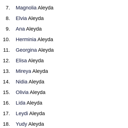
Magnolia
Aleyda
Elvia
Aleyda
Ana
Aleyda
Herminia
Aleyda
Georgina
Aleyda
Elisa
Aleyda
Mireya
Aleyda
Nidia
Aleyda
Olivia
Aleyda
Lida
Aleyda
Leydi
Aleyda
Yudy
Aleyda