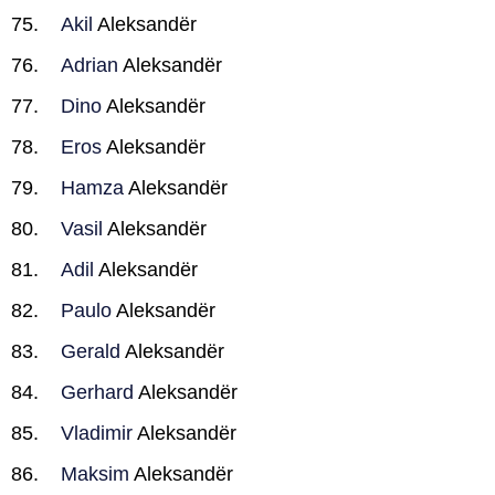
Akil
Aleksandër
Adrian
Aleksandër
Dino
Aleksandër
Eros
Aleksandër
Hamza
Aleksandër
Vasil
Aleksandër
Adil
Aleksandër
Paulo
Aleksandër
Gerald
Aleksandër
Gerhard
Aleksandër
Vladimir
Aleksandër
Maksim
Aleksandër