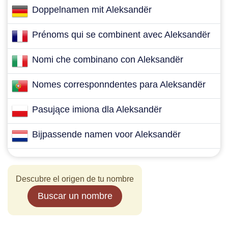
Doppelnamen mit Aleksandër
Prénoms qui se combinent avec Aleksandër
Nomi che combinano con Aleksandër
Nomes corresponndentes para Aleksandër
Pasujące imiona dla Aleksandër
Bijpassende namen voor Aleksandër
Descubre el origen de tu nombre
Buscar un nombre