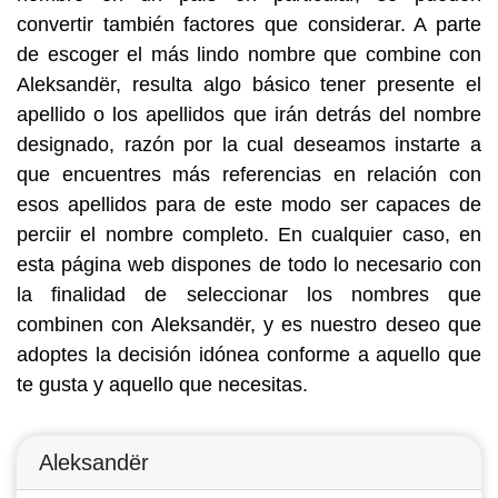
convertir también factores que considerar. A parte
de escoger el más lindo nombre que combine con
Aleksandër, resulta algo básico tener presente el
apellido o los apellidos que irán detrás del nombre
designado, razón por la cual deseamos instarte a
que encuentres más referencias en relación con
esos apellidos para de este modo ser capaces de
perciir el nombre completo. En cualquier caso, en
esta página web dispones de todo lo necesario con
la finalidad de seleccionar los nombres que
combinen con Aleksandër, y es nuestro deseo que
adoptes la decisión idónea conforme a aquello que
te gusta y aquello que necesitas.
Aleksandër