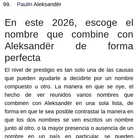
Paulin
Aleksandër
En este 2026, escoge el
nombre que combine con
Aleksandër de forma
perfecta
El nivel de prestigio es tan solo una de las causas
que pueden ayudarte a decidirte por un nombre
compuesto u otro. La manera en que se oye, el
hecho de ver reunidos varios nombres que
combinen con Aleksandër en una sola lista, de
forma en que te sea posible contrastar la manera en
que los dos nombres se ven escritos un nombre
junto al otro, o la mayor presencia o ausencia de un
nombre en un país en particular, se pueden