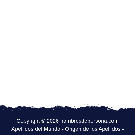
Copyright © 2026 nombresdepersona.com
Apellidos del Mundo
-
Origen de los Apellidos
-