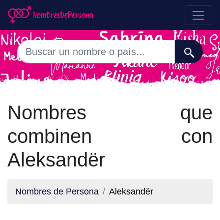
Nombres que
combinen con
Aleksandër
Nombres de Persona
Aleksandër