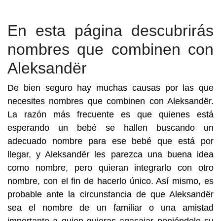
En esta página descubrirás
nombres que combinen con
Aleksandër
De bien seguro hay muchas causas por las que
necesites nombres que combinen con Aleksandër.
La razón más frecuente es que quienes está
esperando un bebé se hallen buscando un
adecuado nombre para ese bebé que está por
llegar, y Aleksandër les parezca una buena idea
como nombre, pero quieran integrarlo con otro
nombre, con el fin de hacerlo único. Así mismo, es
probable ante la circunstancia de que Aleksandër
sea el nombre de un familiar o una amistad