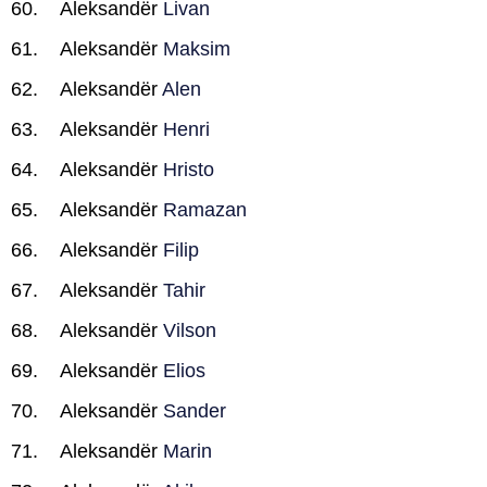
Aleksandër
Livan
Aleksandër
Maksim
Aleksandër
Alen
Aleksandër
Henri
Aleksandër
Hristo
Aleksandër
Ramazan
Aleksandër
Filip
Aleksandër
Tahir
Aleksandër
Vilson
Aleksandër
Elios
Aleksandër
Sander
Aleksandër
Marin