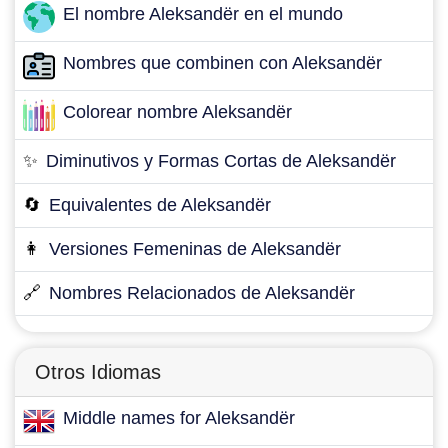
El nombre Aleksandër en el mundo
Nombres que combinen con Aleksandër
Colorear nombre Aleksandër
✨
Diminutivos y Formas Cortas de Aleksandër
🔄
Equivalentes de Aleksandër
👩
Versiones Femeninas de Aleksandër
🔗
Nombres Relacionados de Aleksandër
Otros Idiomas
Middle names for Aleksandër