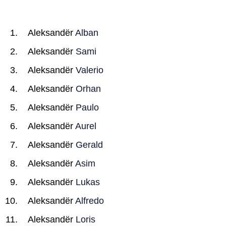
Aleksandër
Alban
Aleksandër
Sami
Aleksandër
Valerio
Aleksandër
Orhan
Aleksandër
Paulo
Aleksandër
Aurel
Aleksandër
Gerald
Aleksandër
Asim
Aleksandër
Lukas
Aleksandër
Alfredo
Aleksandër
Loris