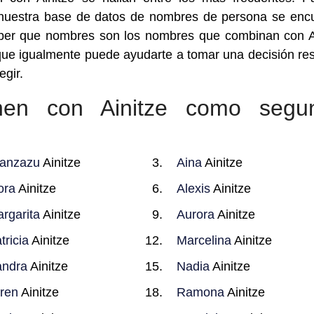
nuestra base de datos de nombres de persona se enc
saber que nombres son los nombres que combinan con A
que igualmente puede ayudarte a tomar una decisión re
gir.
en con Ainitze como segu
anzazu
Ainitze
Aina
Ainitze
ora
Ainitze
Alexis
Ainitze
rgarita
Ainitze
Aurora
Ainitze
tricia
Ainitze
Marcelina
Ainitze
ndra
Ainitze
Nadia
Ainitze
ren
Ainitze
Ramona
Ainitze