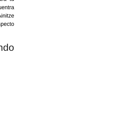
uentra
initze
specto
ndo