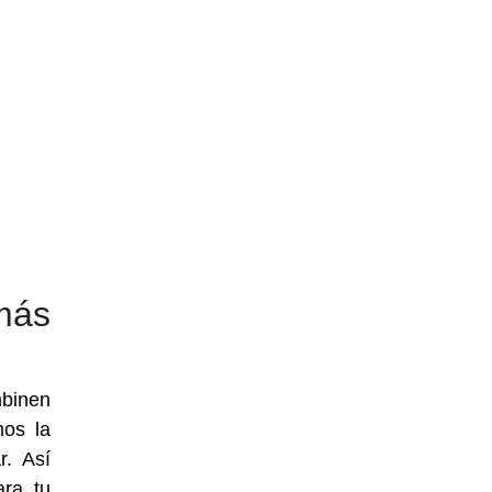
más
mbinen
mos la
r. Así
ara tu