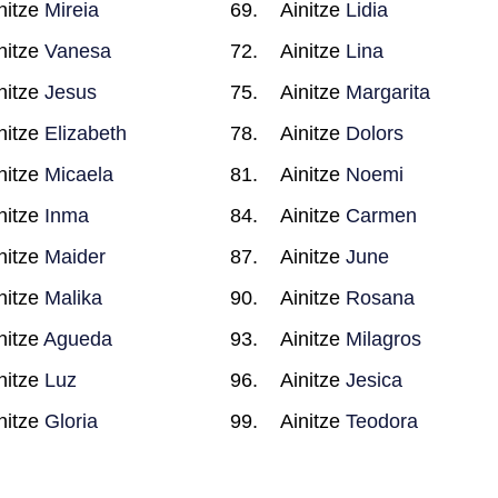
nitze
Mireia
Ainitze
Lidia
nitze
Vanesa
Ainitze
Lina
nitze
Jesus
Ainitze
Margarita
nitze
Elizabeth
Ainitze
Dolors
nitze
Micaela
Ainitze
Noemi
nitze
Inma
Ainitze
Carmen
nitze
Maider
Ainitze
June
nitze
Malika
Ainitze
Rosana
nitze
Agueda
Ainitze
Milagros
nitze
Luz
Ainitze
Jesica
nitze
Gloria
Ainitze
Teodora