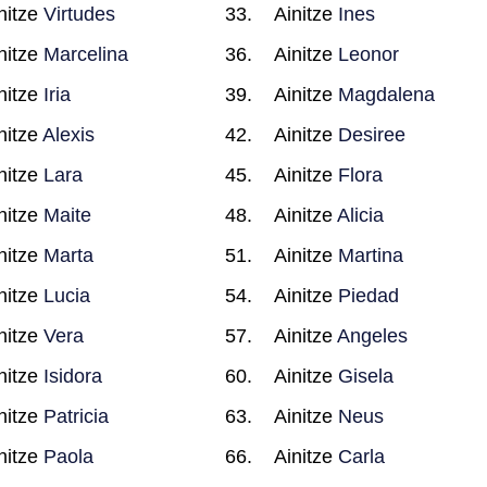
nitze
Virtudes
Ainitze
Ines
nitze
Marcelina
Ainitze
Leonor
nitze
Iria
Ainitze
Magdalena
nitze
Alexis
Ainitze
Desiree
nitze
Lara
Ainitze
Flora
nitze
Maite
Ainitze
Alicia
nitze
Marta
Ainitze
Martina
nitze
Lucia
Ainitze
Piedad
nitze
Vera
Ainitze
Angeles
nitze
Isidora
Ainitze
Gisela
nitze
Patricia
Ainitze
Neus
nitze
Paola
Ainitze
Carla