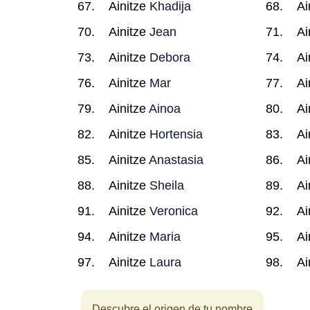
Ainitze
Khadija
Ai
Ainitze
Jean
Ai
Ainitze
Debora
Ai
Ainitze
Mar
Ai
Ainitze
Ainoa
Ai
Ainitze
Hortensia
Ai
Ainitze
Anastasia
Ai
Ainitze
Sheila
Ai
Ainitze
Veronica
Ai
Ainitze
Maria
Ai
Ainitze
Laura
Ai
Descubre el origen de tu nombre