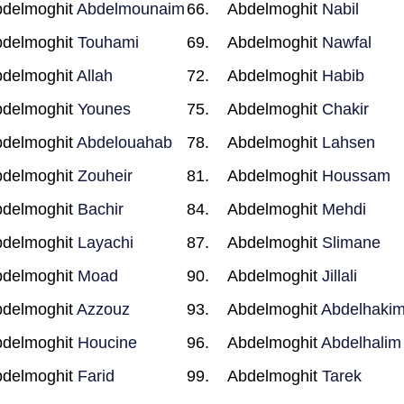
delmoghit
Abdelmounaim
Abdelmoghit
Nabil
delmoghit
Touhami
Abdelmoghit
Nawfal
delmoghit
Allah
Abdelmoghit
Habib
delmoghit
Younes
Abdelmoghit
Chakir
delmoghit
Abdelouahab
Abdelmoghit
Lahsen
delmoghit
Zouheir
Abdelmoghit
Houssam
delmoghit
Bachir
Abdelmoghit
Mehdi
delmoghit
Layachi
Abdelmoghit
Slimane
delmoghit
Moad
Abdelmoghit
Jillali
delmoghit
Azzouz
Abdelmoghit
Abdelhaki
delmoghit
Houcine
Abdelmoghit
Abdelhalim
delmoghit
Farid
Abdelmoghit
Tarek