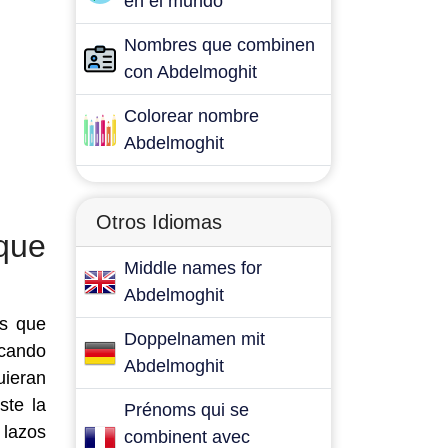
en el mundo
Nombres que combinen
con Abdelmoghit
Colorear nombre
Abdelmoghit
Otros Idiomas
que
Middle names for
Abdelmoghit
es que
Doppelnamen mit
scando
Abdelmoghit
uieran
ste la
Prénoms qui se
 lazos
combinent avec