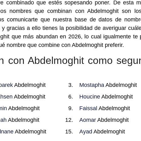
mbre combinado que estés sopesando poner. De esta 
 los nombres que combinan con Abdelmoghit son lo
mos comunicarte que nuestra base de datos de nomb
y gracias a ello tienes la posibilidad de averiguar cuál
hit que más abundan en 2026, lo cual igualmente te
qué nombre que combine con Abdelmoghit preferir.
n con Abdelmoghit como segu
barek
Abdelmoghit
Mostapha
Abdelmoghit
ahsen
Abdelmoghit
Houcine
Abdelmoghit
min
Abdelmoghit
Faissal
Abdelmoghit
lah
Abdelmoghit
Aomar
Abdelmoghit
dnane
Abdelmoghit
Ayad
Abdelmoghit