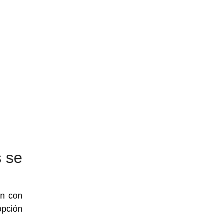
 se
en con
opción