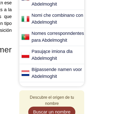
En ese
Abdelmoghit
s a la
Nomi che combinano con
es que
Abdelmoghit
n tipo
sición
Nomes corresponndentes
para Abdelmoghit
mer
Pasujące imiona dla
Abdelmoghit
Bijpassende namen voor
Abdelmoghit
Descubre el origen de tu
nombre
Buscar un nombre