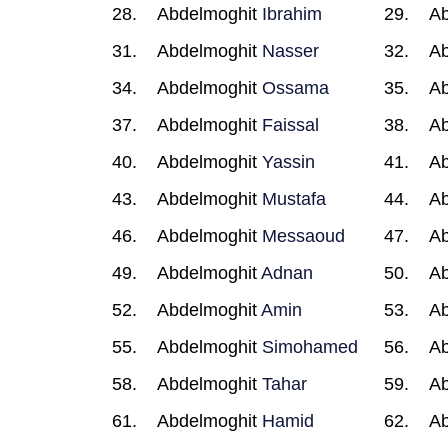
Abdelmoghit
Ibrahim
Ab
Abdelmoghit
Nasser
Ab
Abdelmoghit
Ossama
Ab
Abdelmoghit
Faissal
Ab
Abdelmoghit
Yassin
Ab
Abdelmoghit
Mustafa
Ab
Abdelmoghit
Messaoud
Ab
Abdelmoghit
Adnan
Ab
Abdelmoghit
Amin
Ab
Abdelmoghit
Simohamed
Ab
Abdelmoghit
Tahar
Ab
Abdelmoghit
Hamid
Ab