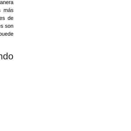
manera
s más
res de
es son
 puede
ndo