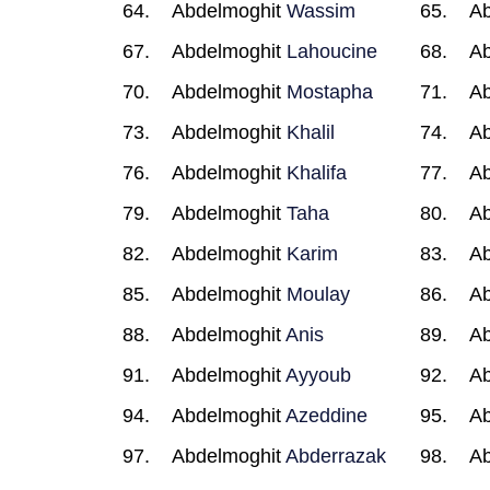
Abdelmoghit
Wassim
Ab
Abdelmoghit
Lahoucine
Ab
Abdelmoghit
Mostapha
Ab
Abdelmoghit
Khalil
Ab
Abdelmoghit
Khalifa
Ab
Abdelmoghit
Taha
Ab
Abdelmoghit
Karim
Ab
Abdelmoghit
Moulay
Ab
Abdelmoghit
Anis
Ab
Abdelmoghit
Ayyoub
Ab
Abdelmoghit
Azeddine
Ab
Abdelmoghit
Abderrazak
Ab