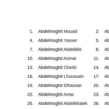
Abdelmoghit
Mouad
Ab
Abdelmoghit
Yasser
Ab
Abdelmoghit
Abdelkbir
Ab
Abdelmoghit
Aomar
Ab
Abdelmoghit
Cherki
Ab
Abdelmoghit
Lhoussain
Ab
Abdelmoghit
Elhassan
Ab
Abdelmoghit
Amar
Ab
Abdelmoghit
Abdelkhalek
Ab