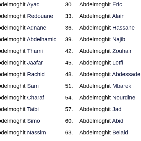
delmoghit
Ayad
Abdelmoghit
Eric
delmoghit
Redouane
Abdelmoghit
Alain
delmoghit
Adnane
Abdelmoghit
Hassane
delmoghit
Abdelhamid
Abdelmoghit
Najib
delmoghit
Thami
Abdelmoghit
Zouhair
delmoghit
Jaafar
Abdelmoghit
Lotfi
delmoghit
Rachid
Abdelmoghit
Abdessade
delmoghit
Sam
Abdelmoghit
Mbarek
delmoghit
Charaf
Abdelmoghit
Nourdine
delmoghit
Taibi
Abdelmoghit
Jad
delmoghit
Simo
Abdelmoghit
Abid
delmoghit
Nassim
Abdelmoghit
Belaid