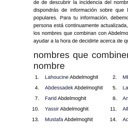
de de descubrir la incidencia del no
dispondrás de información sobre que
populares. Para tu información, debe
persona está continuamente actualizada, 
los nombres que combinan con Abdelmog
ayudar a la hora de decidirte acerca de 
nombres que combine
nombre
Lahoucine
Abdelmoghit
M
Abdessadek
Abdelmoghit
L
Farid
Abdelmoghit
A
Yassir
Abdelmoghit
Al
Mustafa
Abdelmoghit
A