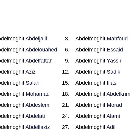
delmoghit
Abdeljalil
Abdelmoghit
Mahfoud
delmoghit
Abdelouahed
Abdelmoghit
Essaid
delmoghit
Abdelfattah
Abdelmoghit
Yassir
delmoghit
Aziz
Abdelmoghit
Sadik
delmoghit
Salah
Abdelmoghit
Ilias
delmoghit
Mohamad
Abdelmoghit
Abdelkrim
delmoghit
Abdeslem
Abdelmoghit
Morad
delmoghit
Abdelati
Abdelmoghit
Alami
delmoghit
Abdellaziz
Abdelmoghit
Adil