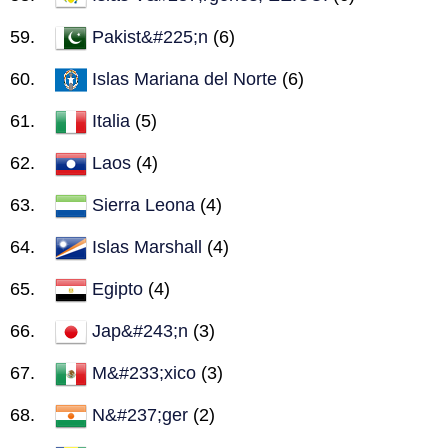
Pakist&#225;n
(6)
Islas Mariana del Norte
(6)
Italia
(5)
Laos
(4)
Sierra Leona
(4)
Islas Marshall
(4)
Egipto
(4)
Jap&#243;n
(3)
M&#233;xico
(3)
N&#237;ger
(2)