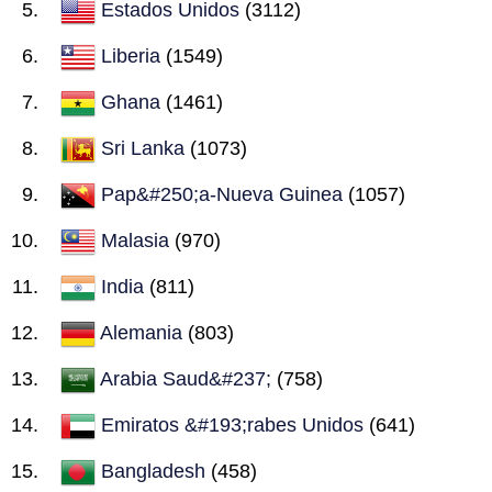
Estados Unidos
(3112)
Liberia
(1549)
Ghana
(1461)
Sri Lanka
(1073)
Pap&#250;a-Nueva Guinea
(1057)
Malasia
(970)
India
(811)
Alemania
(803)
Arabia Saud&#237;
(758)
Emiratos &#193;rabes Unidos
(641)
Bangladesh
(458)