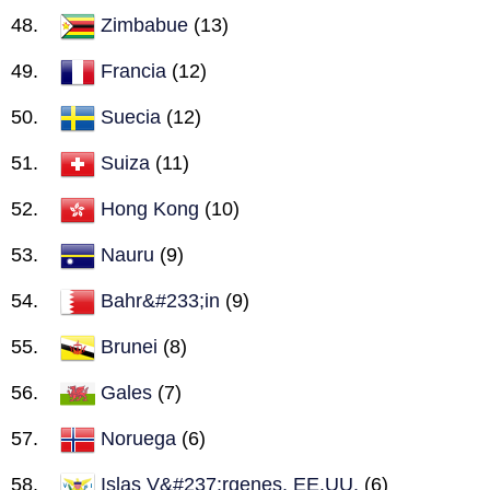
Zimbabue
(13)
Francia
(12)
Suecia
(12)
Suiza
(11)
Hong Kong
(10)
Nauru
(9)
Bahr&#233;in
(9)
Brunei
(8)
Gales
(7)
Noruega
(6)
Islas V&#237;rgenes, EE.UU.
(6)