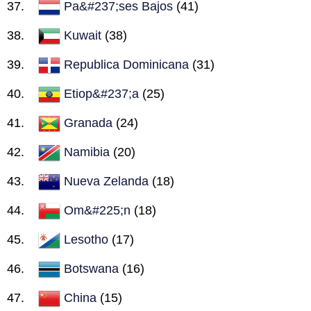
Pa&#237;ses Bajos
(41)
Kuwait
(38)
Republica Dominicana
(31)
Etiop&#237;a
(25)
Granada
(24)
Namibia
(20)
Nueva Zelanda
(18)
Om&#225;n
(18)
Lesotho
(17)
Botswana
(16)
China
(15)