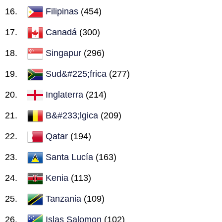
Filipinas
(454)
Canadá
(300)
Singapur
(296)
Sud&#225;frica
(277)
Inglaterra
(214)
B&#233;lgica
(209)
Qatar
(194)
Santa Lucía
(163)
Kenia
(113)
Tanzania
(109)
Islas Salomon
(102)