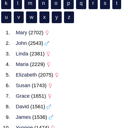
k
l
m
n
o
p
q
r
s
t
u
v
w
x
y
z
Mary
(2702)
John
(2543)
Linda
(2381)
Maria
(2229)
Elizabeth
(2075)
Susan
(1743)
Grace
(1651)
David
(1561)
James
(1536)
Yvonne
(1474)