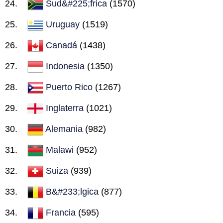
Sud&#225;frica
(1570)
Uruguay
(1519)
Canadá
(1438)
Indonesia
(1350)
Puerto Rico
(1267)
Inglaterra
(1021)
Alemania
(982)
Malawi
(952)
Suiza
(939)
B&#233;lgica
(877)
Francia
(595)