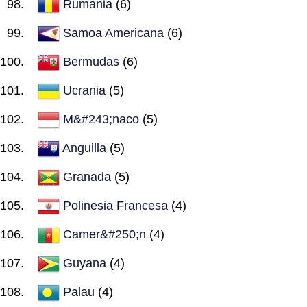
Rumania
(6)
Samoa Americana
(6)
Bermudas
(6)
Ucrania
(5)
M&#243;naco
(5)
Anguilla
(5)
Granada
(5)
Polinesia Francesa
(4)
Camer&#250;n
(4)
Guyana
(4)
Palau
(4)