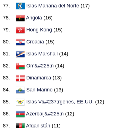
Islas Mariana del Norte
(17)
Angola
(16)
Hong Kong
(15)
Croacia
(15)
Islas Marshall
(14)
Om&#225;n
(14)
Dinamarca
(13)
San Marino
(13)
Islas V&#237;rgenes, EE.UU.
(12)
Azerbaij&#225;n
(12)
Afganistán
(11)