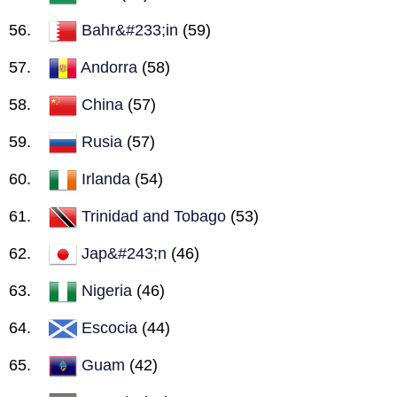
Bahr&#233;in
(59)
Andorra
(58)
China
(57)
Rusia
(57)
Irlanda
(54)
Trinidad and Tobago
(53)
Jap&#243;n
(46)
Nigeria
(46)
Escocia
(44)
Guam
(42)