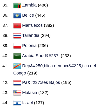
Zambia
(486)
Belice
(445)
Marruecos
(382)
Tailandia
(294)
Polonia
(236)
Arabia Saud&#237;
(233)
Rep&#250;blica democr&#225;tica del
Congo
(219)
Pa&#237;ses Bajos
(195)
Malasia
(182)
Israel
(137)