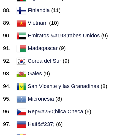
Finlandia
(11)
Vietnam
(10)
Emiratos &#193;rabes Unidos
(9)
Madagascar
(9)
Corea del Sur
(9)
Gales
(9)
San Vicente y las Granadinas
(8)
Micronesia
(8)
Rep&#250;blica Checa
(6)
Hait&#237;
(6)