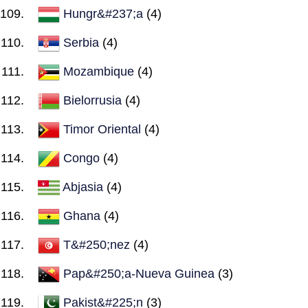
Hungr&#237;a
(4)
Serbia
(4)
Mozambique
(4)
Bielorrusia
(4)
Timor Oriental
(4)
Congo
(4)
Abjasia
(4)
Ghana
(4)
T&#250;nez
(4)
Pap&#250;a-Nueva Guinea
(3)
Pakist&#225;n
(3)