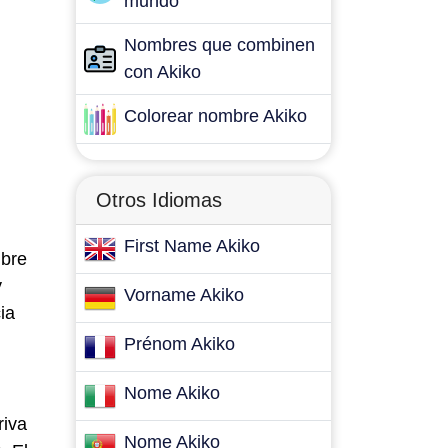
mundo
Nombres que combinen
con Akiko
Colorear nombre Akiko
Otros Idiomas
First Name Akiko
mbre
y
Vorname Akiko
ia
Prénom Akiko
Nome Akiko
riva
Nome Akiko