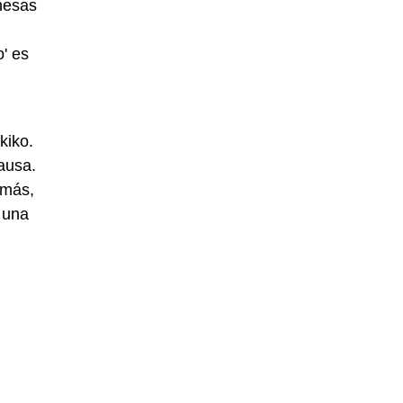
onesas
o' es
kiko.
ausa.
emás,
 una