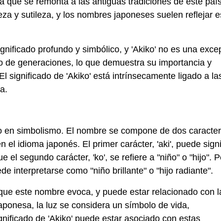
ia que se remonta a las antiguas tradiciones de este país
eza y sutileza, y los nombres japoneses suelen reflejar e
nificado profundo y simbólico, y 'Akiko' no es una exce
go de generaciones, lo que demuestra su importancia y
El significado de 'Akiko' está intrínsecamente ligado a la
a.
rico en simbolismo. El nombre se compone de dos caracte
 el idioma japonés. El primer carácter, 'aki', puede signi
ue el segundo carácter, 'ko', se refiere a "niño" o "hijo". P
ede interpretarse como "niño brillante" o "hijo radiante".
uz que este nombre evoca, y puede estar relacionado con l
japonesa, la luz se considera un símbolo de vida,
ignificado de 'Akiko' puede estar asociado con estas