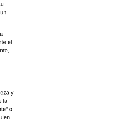
su
 un
.
na
te el
nto,
leza y
e la
nte" o
quien