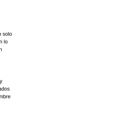
n
o solo
n lo
n
 y
iados
ombre