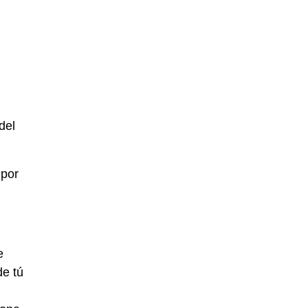
del
 por
e
de tú