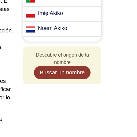
. El
stas
Imię Akiko
Noem Akiko
pción.
s
Descubre el origen de tu
nombre
Buscar un nombre
res
ficar
or lo
a