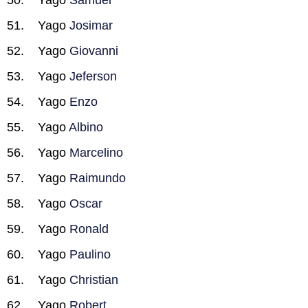
Yago
Samuel
Yago
Josimar
Yago
Giovanni
Yago
Jeferson
Yago
Enzo
Yago
Albino
Yago
Marcelino
Yago
Raimundo
Yago
Oscar
Yago
Ronald
Yago
Paulino
Yago
Christian
Yago
Robert