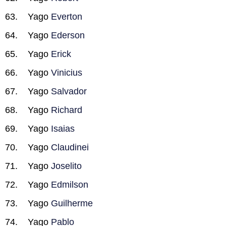
Yago
Everton
Yago
Ederson
Yago
Erick
Yago
Vinicius
Yago
Salvador
Yago
Richard
Yago
Isaias
Yago
Claudinei
Yago
Joselito
Yago
Edmilson
Yago
Guilherme
Yago
Pablo