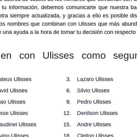
ra tu información, debemos comunicarte que nuestra b
a siempre actualizada, y gracias a ello es posible di
 los nombres que combinan con Ulisses que más abun
 una ayuda a la hora de tomar tu decisión con respecto
.
en con Ulisses como segu
ateus
Ulisses
Lazaro
Ulisses
vid
Ulisses
Silvio
Ulisses
oao
Ulisses
Pedro
Ulisses
sse
Ulisses
Denilson
Ulisses
audinei
Ulisses
Andre
Ulisses
vino
Ulisses
Cleiton
Ulisses