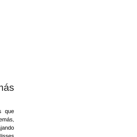
más
s que
demás,
ajando
lisses