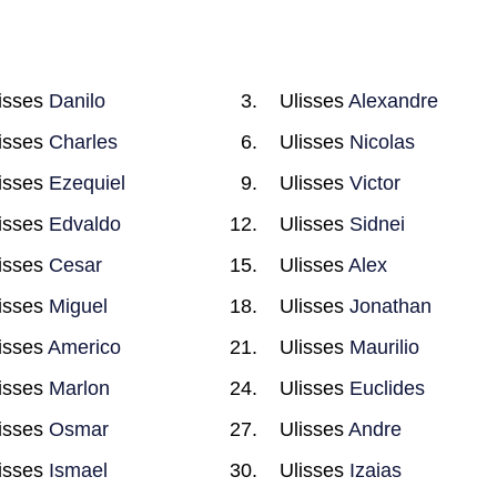
isses
Danilo
Ulisses
Alexandre
isses
Charles
Ulisses
Nicolas
isses
Ezequiel
Ulisses
Victor
isses
Edvaldo
Ulisses
Sidnei
isses
Cesar
Ulisses
Alex
isses
Miguel
Ulisses
Jonathan
isses
Americo
Ulisses
Maurilio
isses
Marlon
Ulisses
Euclides
isses
Osmar
Ulisses
Andre
isses
Ismael
Ulisses
Izaias