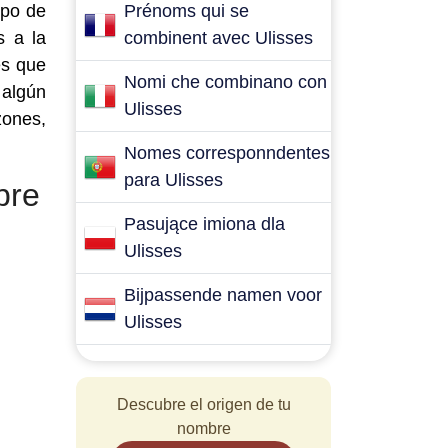
ipo de
Prénoms qui se
s a la
combinent avec Ulisses
es que
Nomi che combinano con
 algún
Ulisses
zones,
Nomes corresponndentes
para Ulisses
bre
Pasujące imiona dla
Ulisses
Bijpassende namen voor
Ulisses
Descubre el origen de tu
nombre