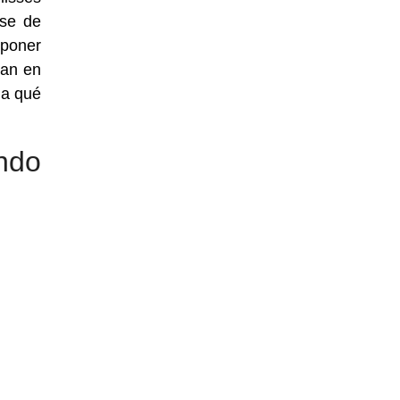
ase de
sponer
dan en
 a qué
ndo