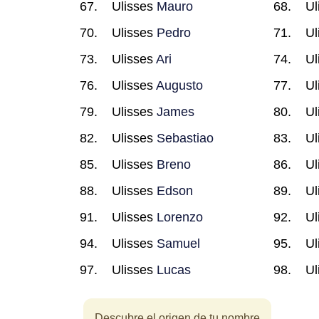
Ulisses
Mauro
Ul
Ulisses
Pedro
Ul
Ulisses
Ari
Ul
Ulisses
Augusto
Ul
Ulisses
James
Ul
Ulisses
Sebastiao
Ul
Ulisses
Breno
Ul
Ulisses
Edson
Ul
Ulisses
Lorenzo
Ul
Ulisses
Samuel
Ul
Ulisses
Lucas
Ul
Descubre el origen de tu nombre