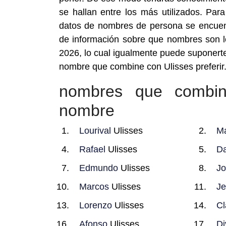
se hallan entre los más utilizados. Pa
datos de nombres de persona se encuentr
de información sobre que nombres son
2026, lo cual igualmente puede suponerte
nombre que combine con Ulisses preferir
nombres que combin
nombre
Lourival
Ulisses
M
Rafael
Ulisses
Da
Edmundo
Ulisses
J
Marcos
Ulisses
Je
Lorenzo
Ulisses
Cl
Afonso
Ulisses
Di