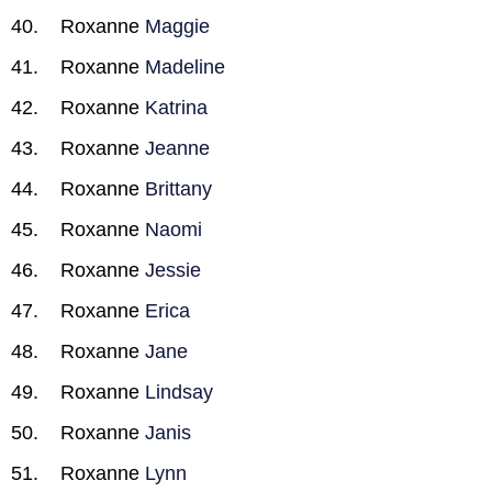
Roxanne
Maggie
Roxanne
Madeline
Roxanne
Katrina
Roxanne
Jeanne
Roxanne
Brittany
Roxanne
Naomi
Roxanne
Jessie
Roxanne
Erica
Roxanne
Jane
Roxanne
Lindsay
Roxanne
Janis
Roxanne
Lynn