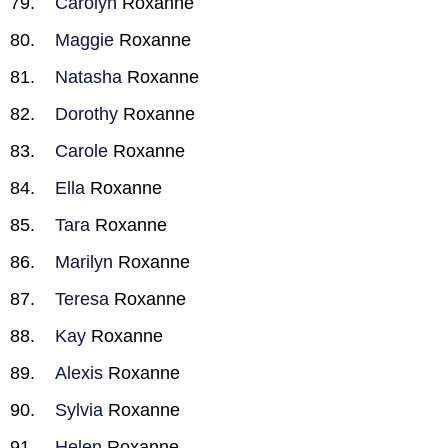
Carolyn
Roxanne
Maggie
Roxanne
Natasha
Roxanne
Dorothy
Roxanne
Carole
Roxanne
Ella
Roxanne
Tara
Roxanne
Marilyn
Roxanne
Teresa
Roxanne
Kay
Roxanne
Alexis
Roxanne
Sylvia
Roxanne
Helen
Roxanne