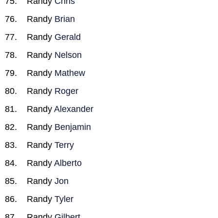
Randy
Chris
Randy
Brian
Randy
Gerald
Randy
Nelson
Randy
Mathew
Randy
Roger
Randy
Alexander
Randy
Benjamin
Randy
Terry
Randy
Alberto
Randy
Jon
Randy
Tyler
Randy
Gilbert