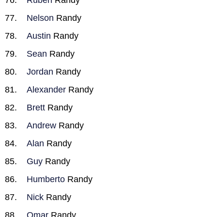
Ruben
Randy
Nelson
Randy
Austin
Randy
Sean
Randy
Jordan
Randy
Alexander
Randy
Brett
Randy
Andrew
Randy
Alan
Randy
Guy
Randy
Humberto
Randy
Nick
Randy
Omar
Randy