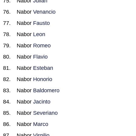
Nabor
Julian
Nabor
Venancio
Nabor
Fausto
Nabor
Leon
Nabor
Romeo
Nabor
Flavio
Nabor
Esteban
Nabor
Honorio
Nabor
Baldomero
Nabor
Jacinto
Nabor
Severiano
Nabor
Marco
Nabor
Virgilio