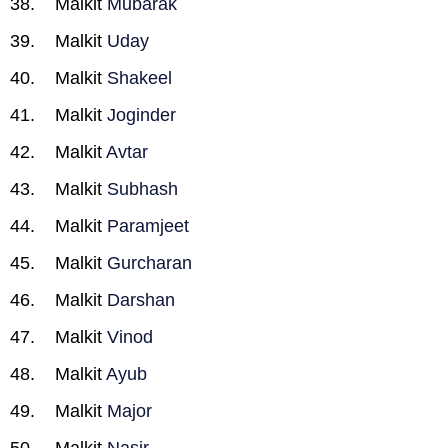
Malkit
Mubarak
Malkit
Uday
Malkit
Shakeel
Malkit
Joginder
Malkit
Avtar
Malkit
Subhash
Malkit
Paramjeet
Malkit
Gurcharan
Malkit
Darshan
Malkit
Vinod
Malkit
Ayub
Malkit
Major