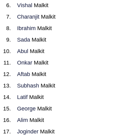
Vishal
Malkit
Charanjit
Malkit
Ibrahim
Malkit
Sada
Malkit
Abul
Malkit
Onkar
Malkit
Aftab
Malkit
Subhash
Malkit
Latif
Malkit
George
Malkit
Alim
Malkit
Joginder
Malkit