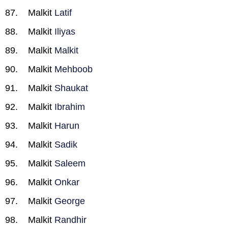
Malkit
Latif
Malkit
Iliyas
Malkit
Malkit
Malkit
Mehboob
Malkit
Shaukat
Malkit
Ibrahim
Malkit
Harun
Malkit
Sadik
Malkit
Saleem
Malkit
Onkar
Malkit
George
Malkit
Randhir