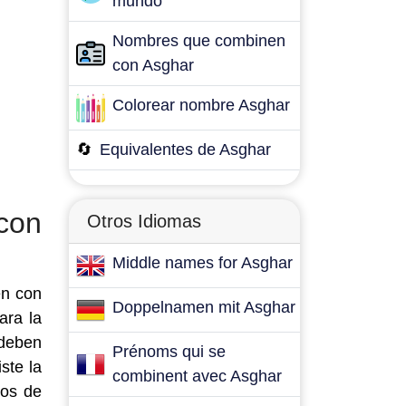
mundo
Nombres que combinen
con Asghar
Colorear nombre Asghar
🔄
Equivalentes de Asghar
con
Otros Idiomas
Middle names for Asghar
en con
Doppelnamen mit Asghar
ara la
deben
Prénoms qui se
ste la
combinent avec Asghar
zos de