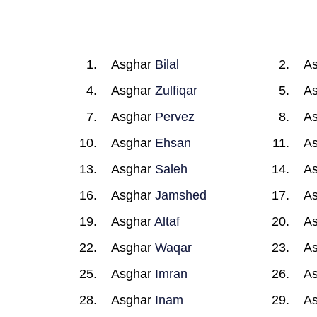
Asghar
Bilal
A
Asghar
Zulfiqar
A
Asghar
Pervez
A
Asghar
Ehsan
A
Asghar
Saleh
A
Asghar
Jamshed
A
Asghar
Altaf
A
Asghar
Waqar
A
Asghar
Imran
A
Asghar
Inam
A