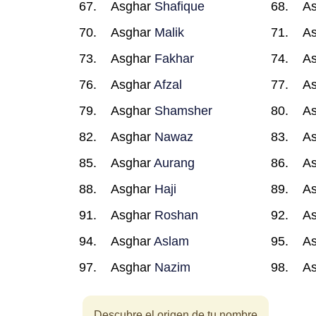
Asghar
Shafique
A
Asghar
Malik
A
Asghar
Fakhar
A
Asghar
Afzal
A
Asghar
Shamsher
A
Asghar
Nawaz
A
Asghar
Aurang
A
Asghar
Haji
A
Asghar
Roshan
A
Asghar
Aslam
A
Asghar
Nazim
A
Descubre el origen de tu nombre