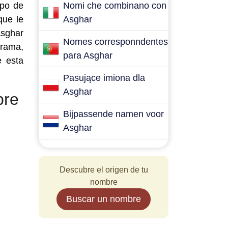
ipo de
Nomi che combinano con
que le
Asghar
Asghar
Nomes corresponndentes
grama,
para Asghar
e esta
Pasujące imiona dla
Asghar
bre
Bijpassende namen voor
Asghar
Descubre el origen de tu
nombre
Buscar un nombre