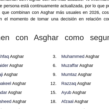
e persona está continuamente actualizada, por lo que 
s que combinan con Asghar más usuales en 2026, co
n el momento de tomar una decisión en relación co
nen con Asghar como segu
hfaq
Asghar
Muhammed
Asghar
ider
Asghar
Muzaffar
Asghar
ji
Asghar
Mumtaz
Asghar
akeel
Asghar
Razzaq
Asghar
dar
Asghar
Ayub
Asghar
aheed
Asghar
Afzaal
Asghar