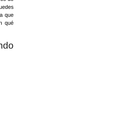
puedes
sa que
n qué
ndo