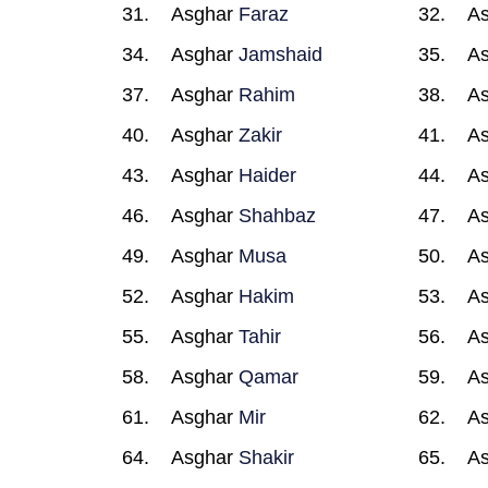
Asghar
Faraz
A
Asghar
Jamshaid
A
Asghar
Rahim
A
Asghar
Zakir
A
Asghar
Haider
A
Asghar
Shahbaz
A
Asghar
Musa
A
Asghar
Hakim
A
Asghar
Tahir
A
Asghar
Qamar
A
Asghar
Mir
A
Asghar
Shakir
A