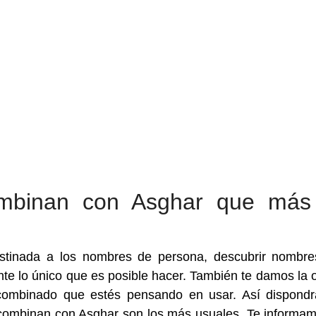
mbinan con Asghar que más
estinada a los nombres de persona, descubrir nombr
e lo único que es posible hacer. También te damos la 
 combinado que estés pensando en usar. Así dispond
combinan con Asghar son los más usuales. Te informa