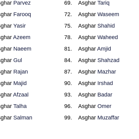
sghar
Parvez
Asghar
Tariq
sghar
Farooq
Asghar
Waseem
sghar
Yasir
Asghar
Shahid
sghar
Azeem
Asghar
Waheed
sghar
Naeem
Asghar
Amjid
sghar
Gul
Asghar
Shahzad
sghar
Rajan
Asghar
Mazhar
sghar
Majid
Asghar
Irshad
sghar
Afzaal
Asghar
Badar
sghar
Talha
Asghar
Omer
sghar
Salman
Asghar
Muzaffar