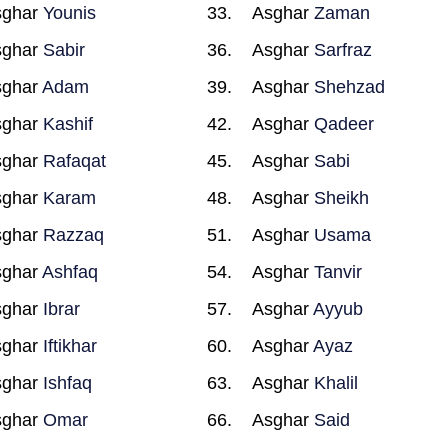
sghar
Younis
Asghar
Zaman
sghar
Sabir
Asghar
Sarfraz
sghar
Adam
Asghar
Shehzad
sghar
Kashif
Asghar
Qadeer
sghar
Rafaqat
Asghar
Sabi
sghar
Karam
Asghar
Sheikh
sghar
Razzaq
Asghar
Usama
sghar
Ashfaq
Asghar
Tanvir
sghar
Ibrar
Asghar
Ayyub
sghar
Iftikhar
Asghar
Ayaz
sghar
Ishfaq
Asghar
Khalil
sghar
Omar
Asghar
Said