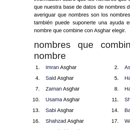
que nuestra base de datos de nombres d
averiguar que nombres son los nombre
también puede suponerte una ayuda e
nombre que combine con Asghar elegir.
nombres que combi
nombre
Imran
Asghar
As
Said
Asghar
Ha
Zaman
Asghar
Ha
Usama
Asghar
Sh
Sabi
Asghar
Ba
Shahzad
Asghar
W