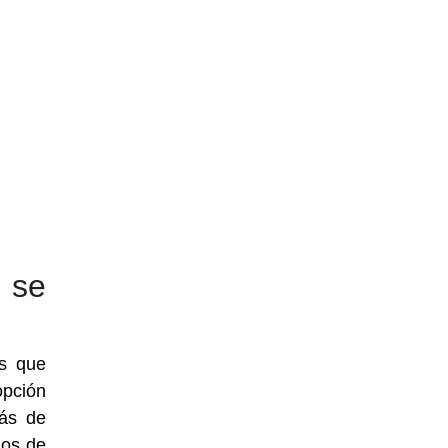
 se
es que
opción
rás de
mos de