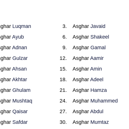
sghar
Luqman
Asghar
Javaid
sghar
Ayub
Asghar
Shakeel
sghar
Adnan
Asghar
Gamal
sghar
Gulzar
Asghar
Aamir
sghar
Ahsan
Asghar
Amin
sghar
Akhtar
Asghar
Adeel
sghar
Ghulam
Asghar
Hamza
sghar
Mushtaq
Asghar
Muhammed
sghar
Qaisar
Asghar
Abdul
sghar
Safdar
Asghar
Mumtaz